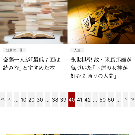
注目の一冊
人生
斎藤一人が「最低７回は
永世棋聖 故・米長邦雄が
読みな」とすすめた本
気づいた「幸運の女神が
好む２通りの人間」
...
10
20
30
...
38
39
40
41
42
...
50
60
...