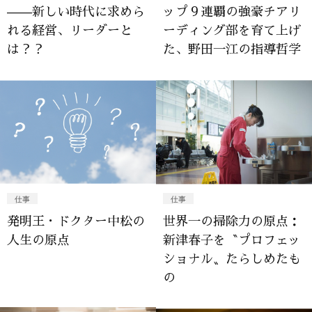
——新しい時代に求めら
ップ９連覇の強豪チアリ
れる経営、リーダーと
ーディング部を育て上げ
は？？
た、野田一江の指導哲学
仕事
仕事
発明王・ドクター中松の
世界一の掃除力の原点：
人生の原点
新津春子を〝プロフェッ
ショナル〟たらしめたも
の