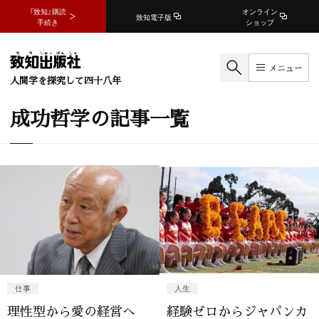
『致知』購読
オンライン
致知電子版
手続き
ショップ
メニュー
人間学を探究して四十八年
成功哲学の記事一覧
仕事
人生
理性型から愛の経営へ
経験ゼロからジャパンカ