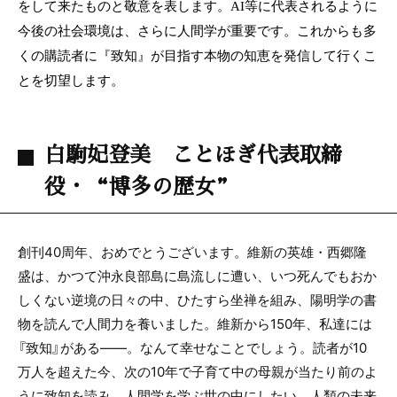
をして来たものと敬意を表します。
AI
等に代表されるように
今後の社会環境は、さらに人間学が重要です。これからも多
くの購読者に『致知』が目指す本物の知恵を発信して行くこ
とを切望します。
白駒妃登美 ことほぎ代表取締
役・“博多の歴女”
創刊40周年、おめでとうございます。維新の英雄・西郷隆
盛は、かつて沖永良部島に島流しに遭い、いつ死んでもおか
しくない逆境の日々の中、ひたすら坐禅を組み、陽明学の書
物を読んで人間力を養いました。維新から150年、私達には
『致知』がある――。なんて幸せなことでしょう。読者が10
万人を超えた今、次の10年で子育て中の母親が当たり前のよ
うに致知を読み、人間学を学ぶ世の中にしたい。人類の未来