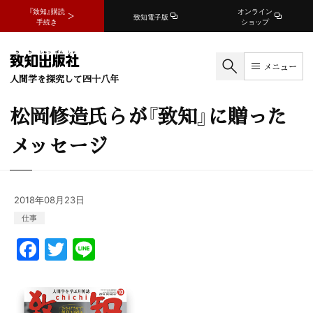
『致知』購読
オンライン
致知電子版
手続き
ショップ
メニュー
人間学を探究して四十八年
松岡修造氏らが『致知』に贈った
メッセージ
2018年08月23日
仕事
F
T
Li
a
w
n
c
itt
e