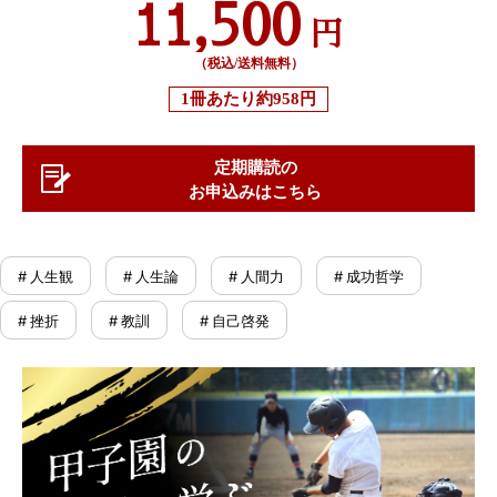
11,500
円
（税込/送料無料）
1冊あたり
約958円
定期購読の
お申込みはこちら
# 人生観
# 人生論
# 人間力
# 成功哲学
# 挫折
# 教訓
# 自己啓発