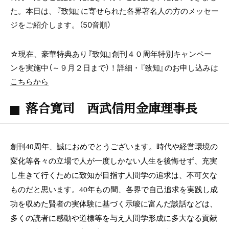
た。本日は、『致知』に寄せられた各界著名人の方のメッセー
ジをご紹介します。（50音順）
☆現在、豪華特典あり『致知』創刊４０周年特別キャンペー
ンを実施中（～９月２日まで）！詳細・『致知』のお申し込みは
こちらから
落合寛司 西武信用金庫理事長
創刊
40
周年、誠におめでとうございます。時代や経営環境の
変化等各々の立場で人が一度しかない人生を後悔せず、充実
し生きて行くために致知が目指す人間学の追求は、不可欠な
ものだと思います。
40
年もの間、各界で自己追求を実践し成
功を収めた賢者の実体験に基づく示唆に富んだ談話などは、
多くの読者に感動や道標等を与え人間学形成に多大なる貢献