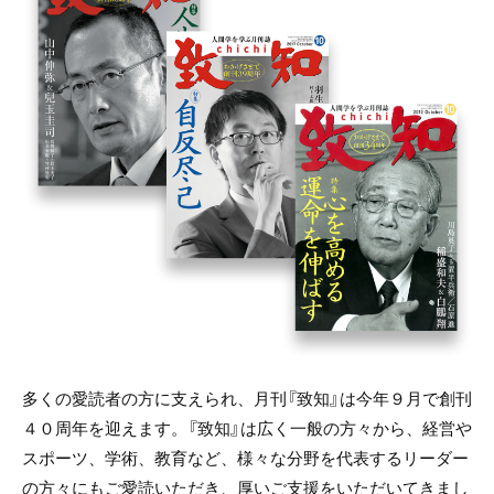
e
er
b
o
o
k
多くの愛読者の方に支えられ、月刊『致知』は今年９月で創刊
４０周年を迎えます。『致知』は広く一般の方々から、経営や
スポーツ、学術、教育など、様々な分野を代表するリーダー
の方々にもご愛読いただき、厚いご支援をいただいてきまし