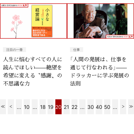
注目の一冊
仕事
人生に悩むすべての人に
「人間の発展は、仕事を
読んでほしい——絶望を
通じて行なわれる」——
希望に変える〝感謝〟の
ドラッカーに学ぶ発展の
不思議な力
法則
...
10
...
18
19
20
21
22
...
30
40
50
...