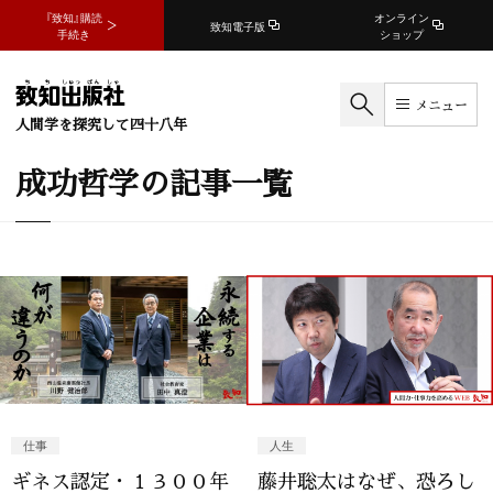
『致知』購読
オンライン
致知電子版
手続き
ショップ
メニュー
人間学を探究して四十八年
成功哲学の記事一覧
仕事
人生
ギネス認定・１３００年
藤井聡太はなぜ、恐ろし