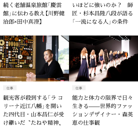
続く老舗温泉旅館「慶雲
いほどに強いのか？ 師
館」に伝わる教え【川野健
匠・杉本昌隆八段が語る
治郎×田中真澄】
「一流になる人」の条件
仕事
仕事
観光客が殺到する「ラ コ
能力と体力の限界で日々
リーナ近江八幡」を開い
生きる——世界的ファッ
た四代目・山本昌仁が受
ションデザイナー・森英
け継いだ〝たねや精神〟
恵の仕事観