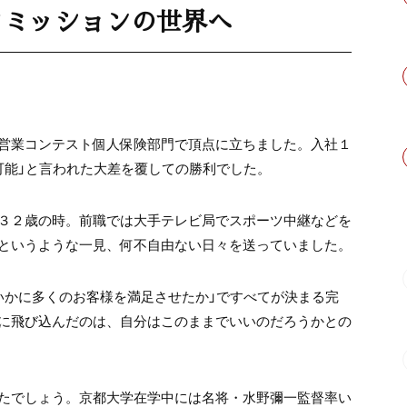
コミッションの世界へ
営業コンテスト個人保険部門で頂点に立ちました。入社１
可能」と言われた大差を覆しての勝利でした。
３２歳の時。前職では大手テレビ局でスポーツ中継などを
というような一見、何不自由ない日々を送っていました。
いかに多くのお客様を満足させたか」ですべてが決まる完
に飛び込んだのは、自分はこのままでいいのだろうかとの
たでしょう。京都大学在学中には名将・水野彌一監督率い