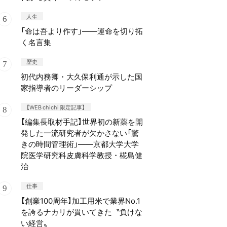
人生
「命は吾より作す」——運命を切り拓
く名言集
歴史
初代内務卿・大久保利通が示した国
家指導者のリーダーシップ
【WEB chichi 限定記事】
【編集長取材手記】世界初の新薬を開
発した一流研究者が欠かさない「驚
きの時間管理術」——京都大学大学
院医学研究科皮膚科学教授・椛島健
治
仕事
【創業100周年】加工用米で業界No.1
を誇るナカリが貫いてきた〝負けな
い経営〟