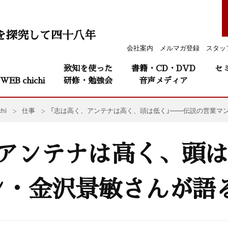
を探究して四十八年
会社案内
メルマガ登録
スタッ
致知を使った
書籍・CD・DVD
セ
WEB chichi
研修・勉強会
音声メディア
hi
仕事
「志は高く、アンテナは高く、頭は低く」——伝説の営業マ
アンテナは高く、頭は
ン・金沢景敏さんが語