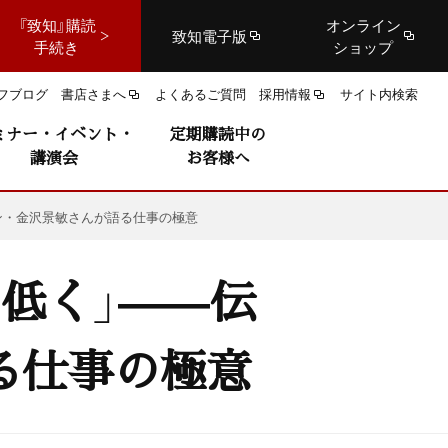
『致知』購読
オンライン
致知電子版
手続き
ショップ
フブログ
書店さまへ
よくあるご質問
採用情報
サイト内検索
ミナー・イベント・
定期購読中の
講演会
お客様へ
ン・金沢景敏さんが語る仕事の極意
低く」——伝
る仕事の極意