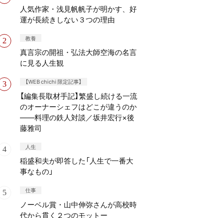
人気作家・浅見帆帆子が明かす、好
運が長続きしない３つの理由
教養
真言宗の開祖・弘法大師空海の名言
に見る人生観
【WEB chichi 限定記事】
【編集長取材手記】繁盛し続ける一流
のオーナーシェフはどこが違うのか
——料理の鉄人対談／坂井宏行×後
藤雅司
人生
稲盛和夫が即答した「人生で一番大
事なもの」
仕事
ノーベル賞・山中伸弥さんが高校時
代から貫く２つのモットー