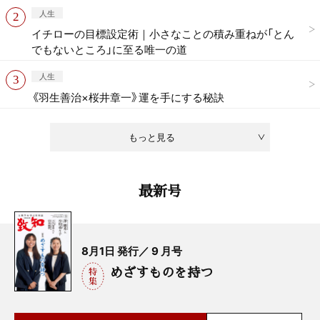
人生
イチローの目標設定術｜小さなことの積み重ねが「とん
でもないところ」に至る唯一の道
人生
《羽生善治×桜井章一》運を手にする秘訣
もっと見る
最新号
8月1日 発行／ 9 月号
めざすものを持つ