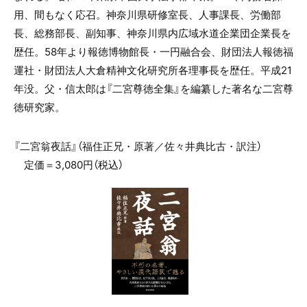
用、間もなく応召。神奈川県研修室長、人事課長、労働部
長、総務部長、副知事、神奈川県内広域水道企業団企業長を
歴任。58年より報徳博物館長・一円融合会、財団法人報徳福
運社・財団法人大倉精神文化研究所各理事長を歴任。平成21
年没。父・信太郎は『二宮尊徳全集』を編纂した著名な二宮尊
徳研究家。
『二宮翁夜話』（福住正兄・原著／佐々井典比古・訳注）
定価＝3,080円（税込）