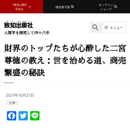
『致知』購読
オンライン
致知電子版
手続き
ショップ
メニュー
人間学を探究して四十八年
財界のトップたちが心酔した二宮
尊徳の教え：世を治める道、商売
繁盛の秘訣
2021年10月27日
仕事
F
T
Li
a
w
n