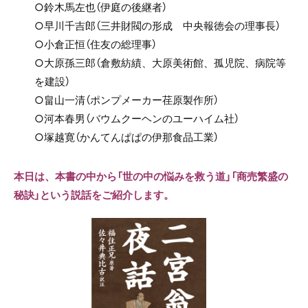
○鈴木馬左也（伊庭の後継者）
○早川千吉郎（三井財閥の形成 中央報徳会の理事長）
○小倉正恒（住友の総理事）
○大原孫三郎（倉敷紡績、大原美術館、孤児院、病院等
を建設）
○畠山一清（ポンプメーカー荏原製作所）
○河本春男（バウムクーヘンのユーハイム社）
○塚越寛（かんてんぱぱの伊那食品工業）
本日は、本書の中から「世の中の悩みを救う道」「商売繁盛の
秘訣」という説話をご紹介します。