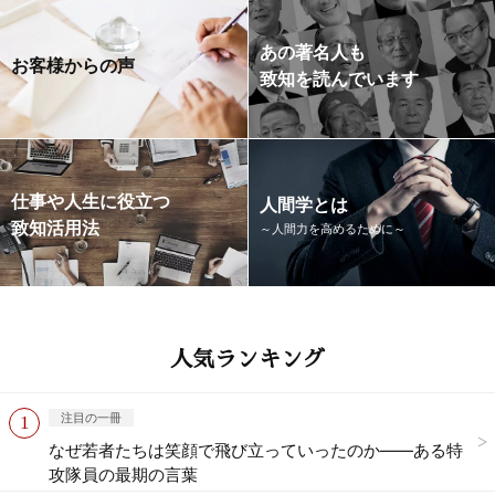
あの著名人も
お客様からの声
致知を読んでいます
仕事や人生に役立つ
人間学とは
致知活用法
～人間力を高めるために～
人気ランキング
注目の一冊
なぜ若者たちは笑顔で飛び立っていったのか——ある特
攻隊員の最期の言葉