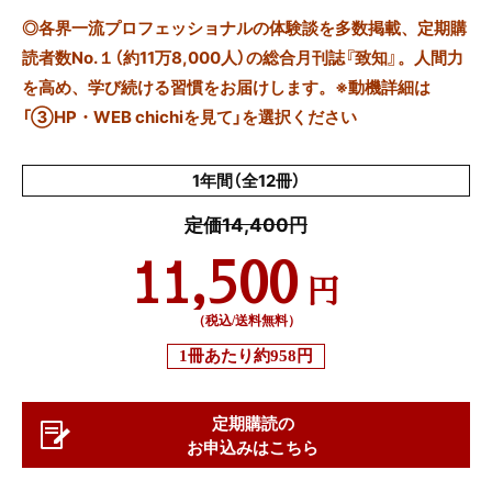
◎
各界一流プロフェッショナルの体験談を多数掲載、定期購
読者数No.１（約11万8,000人）の総合月刊誌『致知』。人間力
を高め、学び続ける習慣をお届けします。※動機詳細は
「③HP・WEB chichiを見て」を選択ください
1年間（全12冊）
定価14,400円
11,500
円
（税込/送料無料）
1冊あたり
約958円
定期購読の
お申込みはこちら