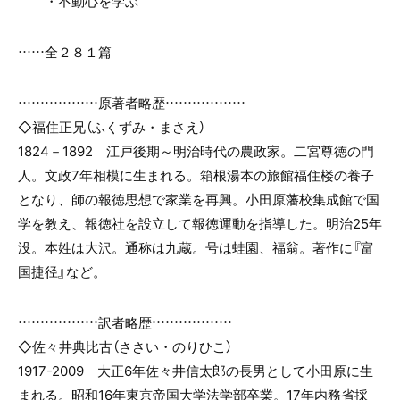
・不動心を学ぶ
……全２８１篇
………………原著者略歴………………
◇福住正兄（ふくずみ・まさえ）
1824－1892 江戸後期～明治時代の農政家。二宮尊徳の門
人。文政7年相模に生まれる。箱根湯本の旅館福住楼の養子
となり、師の報徳思想で家業を再興。小田原藩校集成館で国
学を教え、報徳社を設立して報徳運動を指導した。明治25年
没。本姓は大沢。通称は九蔵。号は蛙園、福翁。著作に『富
国捷径』など。
………………訳者略歴………………
◇佐々井典比古（ささい・のりひこ）
1917-2009 大正6年佐々井信太郎の長男として小田原に生
まれる。昭和16年東京帝国大学法学部卒業。17年内務省採