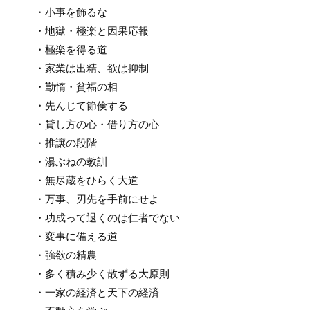
・小事を飾るな
・地獄・極楽と因果応報
・極楽を得る道
・家業は出精、欲は抑制
・勤惰・貧福の相
・先んじて節倹する
・貸し方の心・借り方の心
・推譲の段階
・湯ぶねの教訓
・無尽蔵をひらく大道
・万事、刃先を手前にせよ
・功成って退くのは仁者でない
・変事に備える道
・強欲の精農
・多く積み少く散ずる大原則
・一家の経済と天下の経済