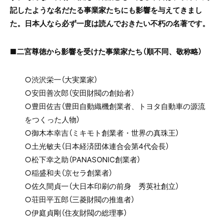
記したような名だたる事業家たちにも影響を与えてきまし
た。
日本人なら必ず一度は読んでおきたい不朽の名著です。
■二宮尊徳から影響を受けた事業家たち（順不同、敬称略）
○渋沢栄一（大実業家）
○安田善次郎（安田財閥の創始者）
○豊田佐吉（豊田自動織機創業者、
トヨタ自動車の源流
をつくった人物）
○御木本幸吉（ミキモト創業者・世界の真珠王）
○土光敏夫（日本経済団体連合会第4代会長）
○松下幸之助（PANASONIC創業者）
○稲盛和夫（京セラ創業者）
○佐久間貞一（大日本印刷の前身 秀英社創立）
○荘田平五郎（三菱財閥の推進者）
○伊庭貞剛（住友財閥の総理事）