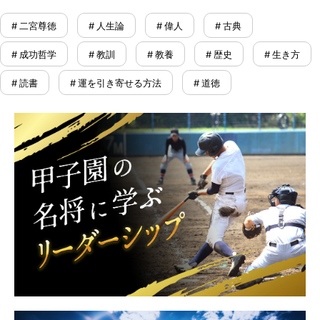
# 二宮尊徳
# 人生論
# 偉人
# 古典
# 成功哲学
# 教訓
# 教養
# 歴史
# 生き方
# 読書
# 運を引き寄せる方法
# 道徳