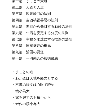
第一篇 まことの大道
第二篇 天道と人道
第三篇 因果輪回の法則
第四篇 吉凶禍福善悪の法則
第五篇 無財から発財する勤倹の法則
第六篇 生活を安定する分度の法則
第七篇 幸福を永遠にする推譲の法則
第八篇 国家盛衰の根元
第九篇 治国の要道
第十篇 一円融合の報徳修練
・まことの道
・わが道は天地を経文とする
・不書の経文は心眼で読め
・積小為大
・家を興すのも積小から
・米作の積小為大