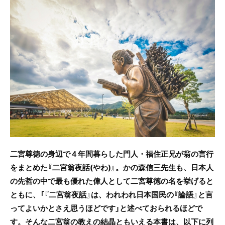
c
itt
e
e
er
b
o
o
k
二宮尊徳の身辺で４年間暮らした門人・福住正兄が翁の言行
をまとめた『二宮翁夜話(やわ)』。かの森信三先生も、日本人
の先哲の中で最も優れた偉人として二宮尊徳の名を挙げると
ともに、「
『二宮翁夜話』は、われわれ日本国民の『論語』と言
ってよいかとさえ思うほどです」と述べておられるほどで
す。
そんな二宮翁の教えの結晶ともいえる本書は、以下に列