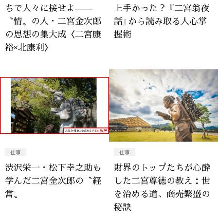
ちで人々に接せよ——
上手かった？ 『二宮翁夜
〝情〟の人・二宮金次郎
話』から読み取る人心掌
の思想の集大成〈二宮康
握術
裕×北康利〉
仕事
仕事
渋沢栄一・松下幸之助も
財界のトップたちが心酔
学んだ二宮金次郎の〝経
した二宮尊徳の教え：世
営〟
を治める道、商売繁盛の
秘訣