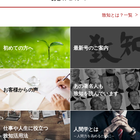
致知とは？一覧
初めての方へ
最新号のご案内
あの著名人も
お客様からの声
致知を読んでいます
仕事や人生に役立つ
人間学とは
致知活用法
～人間力を高めるために～