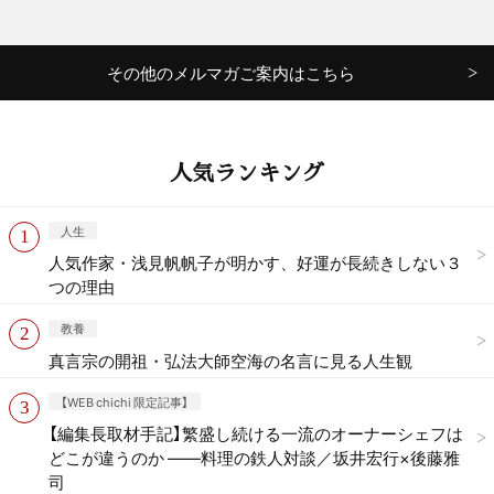
その他のメルマガご案内はこちら
人気ランキング
人生
人気作家・浅見帆帆子が明かす、好運が長続きしない３
つの理由
教養
真言宗の開祖・弘法大師空海の名言に見る人生観
【WEB chichi 限定記事】
【編集長取材手記】繁盛し続ける一流のオーナーシェフは
どこが違うのか ——料理の鉄人対談／坂井宏行×後藤雅
司