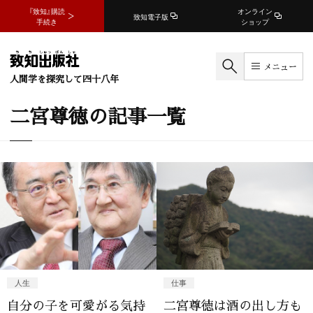
『致知』購読
オンライン
致知電子版
手続き
ショップ
メニュー
人間学を探究して四十八年
二宮尊徳の記事一覧
人生
仕事
自分の子を可愛がる気持
二宮尊徳は酒の出し方も