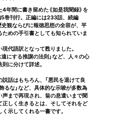
4年間に書き留めた《如是我聞録》を
編5巻刊行。正編には233話、続編
、歴史観ならびに報徳思想の全容が、平
るための手引書としても知られていま
い現代語訳となって甦りました。
永遠にする推譲の法則」など、人々の心
法則に分けて詳述。
の説話はもちろん、「悪民を退けて良
を飾るな」など、具体的な示唆が多数為
い声まで再現され、翁の息遣いまで聞
て正しく生きるとは、そしてそれをど
しく示してくれる一書です。