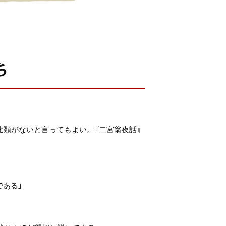
ち
比類がないと言ってもよい。『二宮翁夜話』
である」