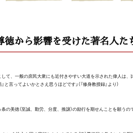
尊徳から影響を受けた著名人た
こして、一般の庶民大衆にも近付きやすい大道を示された偉人は、
』と言ってよいかとさえ思うほどです」（『修身教授録』より）
ヵ条の美徳（至誠、勤労、分度、推譲）の励行を期せんことを願うの