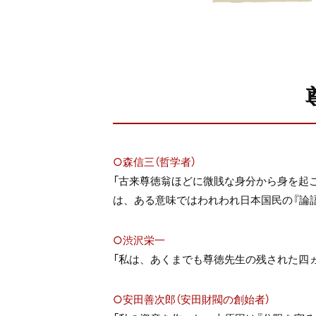
○森信三（哲学者）
「古来尊徳翁ほどに微賎な身分から身を起
は、ある意味ではわれわれ日本国民の『論語
○渋沢栄一
「私は、あくまでも尊徳先生の残された四
○安田善次郎（安田財閥の創始者）