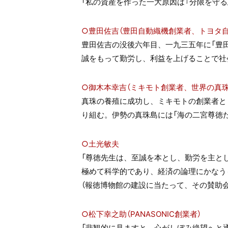
「私の資産を作った一大原因は『分限を守る
○豊田佐吉（豊田自動織機創業者、トヨタ
豊田佐吉の没後六年目、一九三五年に「豊
誠をもって勤労し、利益を上げることで社
○御木本幸吉（ミキモト創業者、世界の真珠
真珠の養殖に成功し、ミキモトの創業者と
り組む。伊勢の真珠島には「海の二宮尊徳
○土光敏夫
「尊徳先生は、至誠を本とし、勤労を主と
極めて科学的であり、経済の論理にかなう
（報徳博物館の建設に当たって、その賛助
○松下幸之助（PANASONIC創業者）
「悲観的に見ますと、心がしぼみ絶望へと