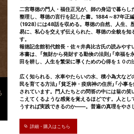
二宮尊徳の門人・福住正兄が、師の身辺で暮らした
整理し、尊徳の言行を記した書。1884～87年正
（1928）には48話を収める。尊徳の自然、人生
易に、私心を交えず伝えられた、尊徳の全貌を知
す。
報徳記念館初代館長・佐々井典比古氏の読みやす
本書は、「無財から発財する勤倹の法則」「幸福を
田を耕し、人生を繁栄に導くための心得を１０の
広く知られる、水車やたらいの水、積小為大など
民を育てる方法」「貧乏神・疫病神の住所」「小事
されています。門人たちとの問答の中には翁の笑
こえてくるような感覚を覚えるほどです。人とし
うすれば実践できるのか――。普遍の真理をやさ
詳細・購入はこちら