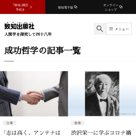
『致知』購読
オンライン
致知電子版
手続き
ショップ
メニュー
人間学を探究して四十八年
成功哲学の記事一覧
仕事
教養
「志は高く、アンテナは
渋沢栄一に学ぶコロナ禍