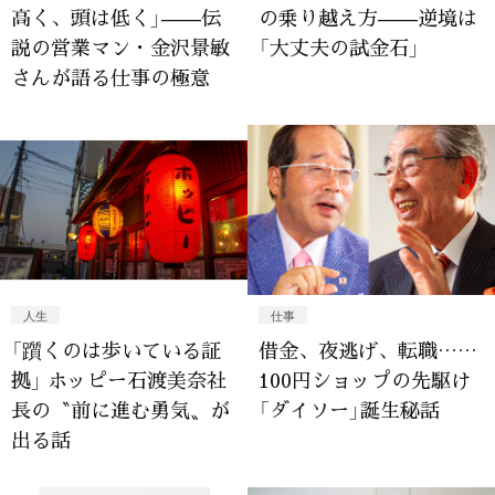
高く、頭は低く」——伝
の乗り越え方——逆境は
説の営業マン・金沢景敏
「大丈夫の試金石」
さんが語る仕事の極意
人生
仕事
「躓くのは歩いている証
借金、夜逃げ、転職……
拠」 ホッピー石渡美奈社
100円ショップの先駆け
長の〝前に進む勇気〟が
「ダイソー」誕生秘話
出る話