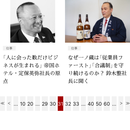
仕事
仕事
「人に会った数だけビジ
なぜ一ノ蔵は「従業員フ
ネスが生まれる」 帝国ホ
ァースト」「合議制」を守
テル・定保英弥社長の原
り続けるのか？ 鈴木整社
点
長に聞く
...
10
20
...
29
30
31
32
33
...
40
50
60
...