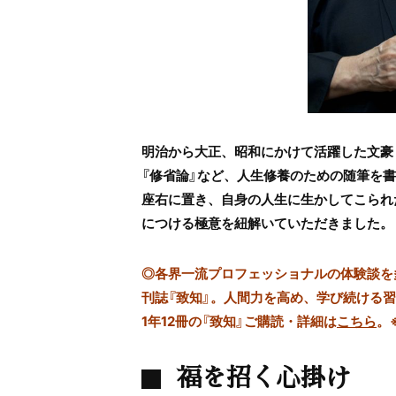
明治から大正、昭和にかけて活躍した文豪
『修省論』など、人生修養のための随筆を
座右に置き、自身の人生に生かしてこられ
につける極意を紐解いていただきました。
◎
各界一流プロフェッショナルの体験談を多数
刊誌『致知』。人間力を高め、学び続ける
1年12冊の『致知』ご購読・詳細は
こちら
。
福を招く心掛け