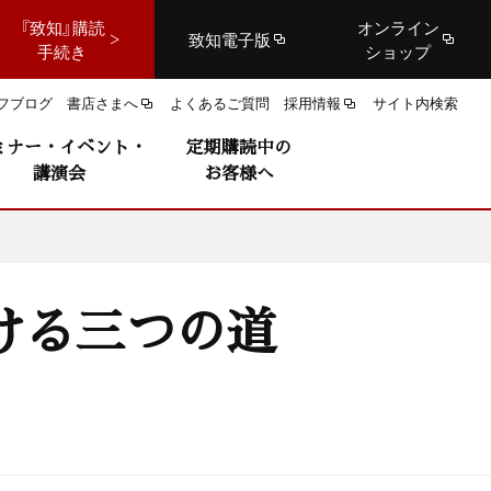
『致知』購読
オンライン
致知電子版
手続き
ショップ
フブログ
書店さまへ
よくあるご質問
採用情報
サイト内検索
ミナー・イベント・
定期購読中の
講演会
お客様へ
ける三つの道