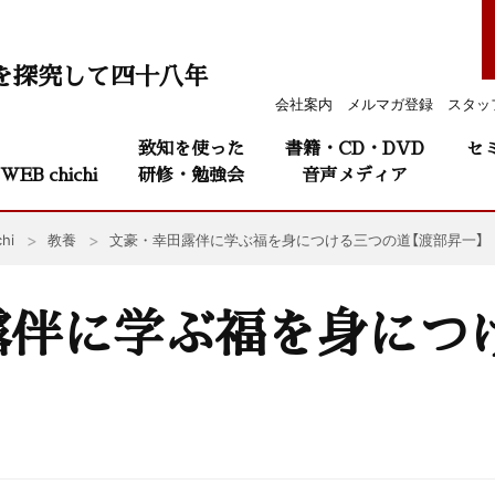
を探究して四十八年
会社案内
メルマガ登録
スタッ
致知を使った
書籍・CD・DVD
セ
WEB chichi
研修・勉強会
音声メディア
hi
教養
文豪・幸田露伴に学ぶ福を身につける三つの道【渡部昇一】
露伴に学ぶ福を身につ