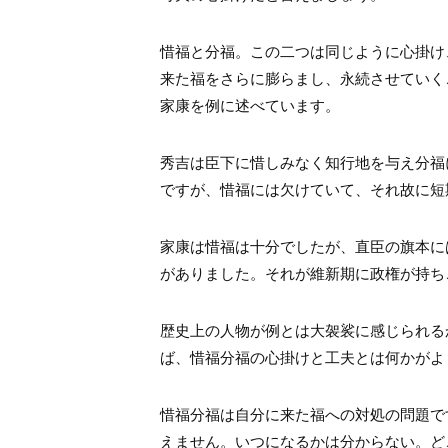
惜福と分福。この二つは同じように心掛け
来た福をさらに膨らまし、永続させていく
家康を例に述べています。
秀吉は臣下に惜しみなく知行地を与え分福
ですが、惜福には欠けていて、それ故に短
家康は惜福は十分でしたが、直臣の旗本に
がありました。それが維新期に政権が持ち
歴史上の人物が例とは大袈裟に感じられる
ば、惜福分福の心掛けと工夫とは何かがよ
惜福分福は自分に来た福への対処の問題で
えません。いつになるかは分からない。ど