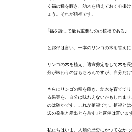
く福の種を蒔き、幼木を植えておく心掛け
ょう。それが植福です。
「福を論じて最も重要なのは植福である」
と露伴は言い、一本のリンゴの木を譬えに
リンゴの木を植え、適宜剪定をして木を長
分が味わうのはもちろんですが、自分だけ
さらにリンゴの種を蒔き、幼木を育ててリ
る果実を、自分は味わえないかもしれませ
のは確かです。これが植福です。植福とは
辺の発生と産出とを為す」と露伴は言いま
私たちはいま、人類の歴史にかつてなかっ