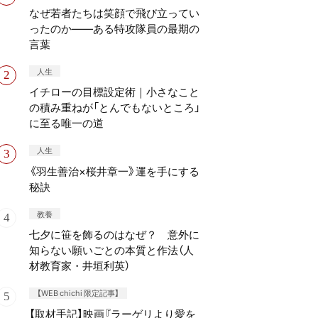
なぜ若者たちは笑顔で飛び立ってい
ったのか——ある特攻隊員の最期の
言葉
人生
イチローの目標設定術｜小さなこと
の積み重ねが「とんでもないところ」
に至る唯一の道
人生
《羽生善治×桜井章一》運を手にする
秘訣
教養
七夕に笹を飾るのはなぜ？ 意外に
知らない願いごとの本質と作法（人
材教育家・井垣利英）
【WEB chichi 限定記事】
【取材手記】映画『ラーゲリより愛を