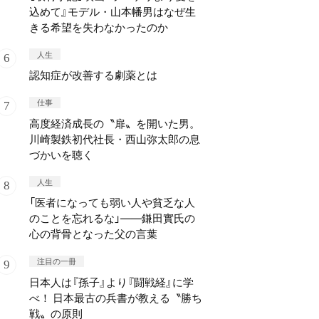
込めて』モデル・山本幡男はなぜ生
きる希望を失わなかったのか
人生
認知症が改善する劇薬とは
仕事
高度経済成長の〝扉〟を開いた男。
川崎製鉄初代社長・西山弥太郎の息
づかいを聴く
人生
「医者になっても弱い人や貧乏な人
のことを忘れるな」——鎌田實氏の
心の背骨となった父の言葉
注目の一冊
日本人は『孫子』より『闘戦経』に学
べ！ 日本最古の兵書が教える〝勝ち
戦〟の原則