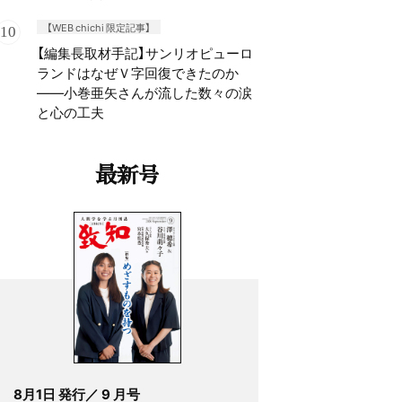
【WEB chichi 限定記事】
【編集長取材手記】サンリオピューロ
ランドはなぜＶ字回復できたのか
——小巻亜矢さんが流した数々の涙
と心の工夫
最新号
8月1日 発行／ 9 月号