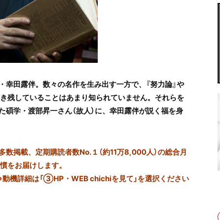
・幸田露伴。数々の名作を生み出す一方で、『努力論』や
書き残していることはあまり知られていません。それらを
た碩学・渡部昇一さん（故人）に、幸田露伴が説く福を身
掲載、定期購読者数No.１（約11万8,000人）の総合月
習慣をお届けします。
※動機詳細は「③HP・WEB chichiを見て」を選択ください