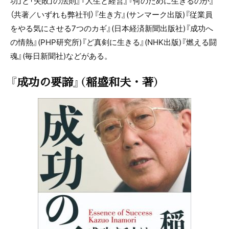
功」と「失敗」の法則』『人生と経営』『何のために生きるのか』
（共著／いずれも弊社刊）『生き方』(サンマーク出版)『従業員
をやる気にさせる7つのカギ』(日本経済新聞出版社)『成功へ
の情熱』(PHP研究所)『ど真剣に生きる』(NHK出版)『燃える闘
魂』(毎日新聞社)などがある。
『成功の要諦』（稲盛和夫・著）