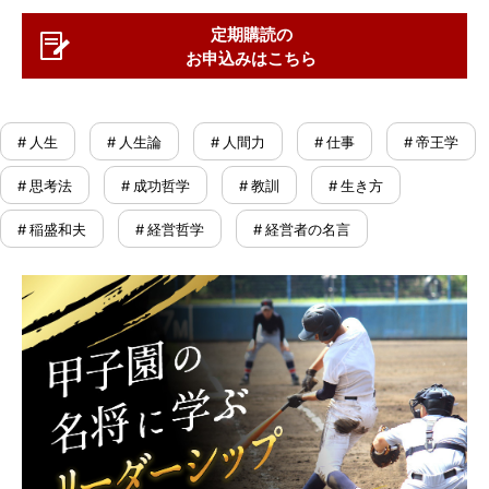
定期購読の
お申込みはこちら
# 人生
# 人生論
# 人間力
# 仕事
# 帝王学
# 思考法
# 成功哲学
# 教訓
# 生き方
# 稲盛和夫
# 経営哲学
# 経営者の名言