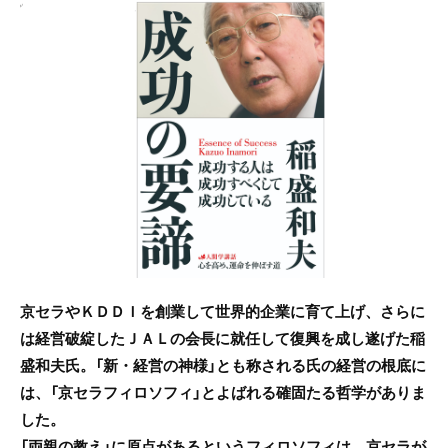
c
itt
e
e
er
b
o
o
k
京セラやＫＤＤＩを創業して世界的企業に育て上げ、さらに
は経営破綻したＪＡＬの会長に就任して復興を成し遂げた稲
盛和夫氏。「新・経営の神様」とも称される氏の経営の根底に
は、「京セラフィロソフィ」とよばれる確固たる哲学がありま
した。
「両親の教え」に原点があるというフィロソフィは、京セラが