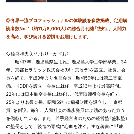
◎
各界一流プロフェッショナルの体験談を多数掲載、定期購
読者数No.１（約11万8,000人）の総合月刊誌『致知』。人間力
を高め、学び続ける習慣をお届けします。
◇稲盛和夫（いなもり・かずお）
――昭和7年、鹿児島県生まれ。鹿児島大学工学部卒業。34
年、京都セラミック株式会社(現・京セラ)を設立。社長、会
長を経て、平成9年より名誉会長。昭和59年には第二電電
(現・KDDI)を設立、会長に就任、平成13年より最高顧問。
22年には日本航空会長に就任し、代表取締役会長を経て、
25年より名誉会長。昭和59年に稲盛財団を設立し、「京都
賞」を創設。毎年、人類社会の進歩発展に功績のあった方々
を顕彰している。また、若手経営者のための経営塾「盛和塾」
の塾長として、後進の育成に心血を注ぐ。主な著書に『「成