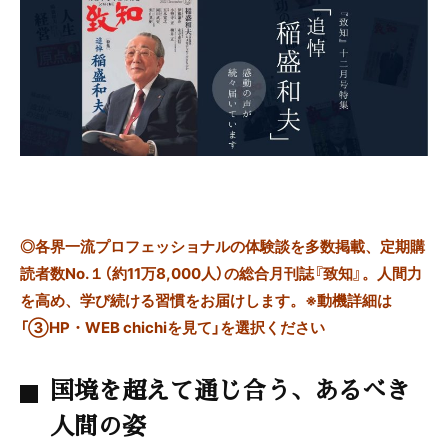
◎
各界一流プロフェッショナルの体験談を多数掲載、定期購
読者数No.１（約11万8,000人）の総合月刊誌『致知』。人間力
を高め、学び続ける習慣をお届けします。※動機詳細は
「③HP・WEB chichiを見て」を選択ください
国境を超えて通じ合う、あるべき
人間の姿