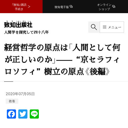
『致知』購読
オンライン
致知電子版
手続き
ショップ
メニュー
人間学を探究して四十八年
経営哲学の原点は「人間として何
が正しいのか」——“京セラフィ
ロソフィ”樹立の原点《後編》
2020年07月05日
教養
F
T
Li
a
w
n