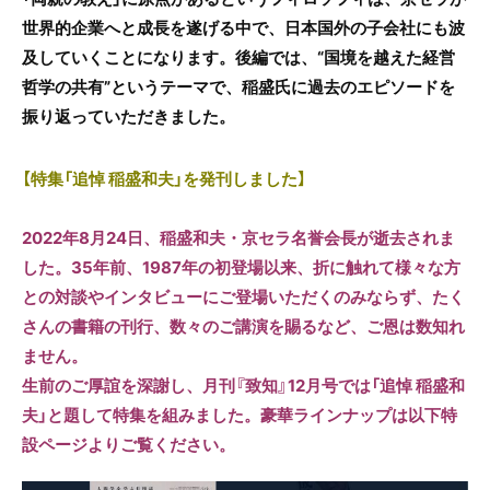
世界的企業へと成長を遂げる中で、日本国外の子会社にも波
及していくことになります。後編では、“国境を越えた経営
哲学の共有”というテーマで、稲盛氏に過去のエピソードを
振り返っていただきました。
【特集「追悼 稲盛和夫」を発刊しました】
2022年8月24日、稲盛和夫・京セラ名誉会長が逝去されま
した。35年前、1987年の初登場以来、折に触れて様々な方
との対談やインタビューにご登場いただくのみならず、たく
さんの書籍の刊行、数々のご講演を賜るなど、ご恩は数知れ
ません。
生前のご厚誼を深謝し、月刊『致知』12月号では「追悼 稲盛和
夫」と題して特集を組みました。豪華ラインナップは以下特
設ページよりご覧ください。