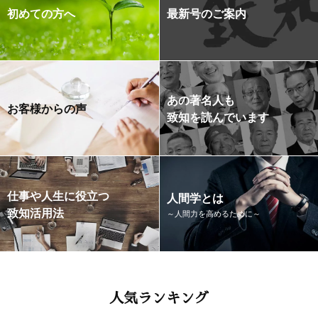
初めての方へ
最新号のご案内
あの著名人も
お客様からの声
致知を読んでいます
仕事や人生に役立つ
人間学とは
致知活用法
～人間力を高めるために～
人気ランキング