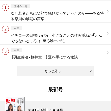
注目の一冊
なぜ若者たちは笑顔で飛び立っていったのか——ある特
攻隊員の最期の言葉
人生
イチローの目標設定術｜小さなことの積み重ねが「とん
でもないところ」に至る唯一の道
人生
《羽生善治×桜井章一》運を手にする秘訣
もっと見る
最新号
8月1日 発行／ 9 月号