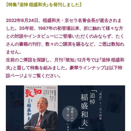
【特集「追悼 稲盛和夫」を発刊しました】
2022年8月24日、稲盛和夫・京セラ名誉会長が逝去されま
した。35年前、1987年の初登場以来、折に触れて様々な方
との対談やインタビューにご登場いただくのみならず、たく
さんの書籍の刊行、数々のご講演を賜るなど、ご恩は数知れ
ません。
生前のご厚誼を深謝し、月刊『致知』12月号では「追悼 稲盛和
夫」と題して特集を組みました。豪華ラインナップは以下特
設ページよりご覧ください。