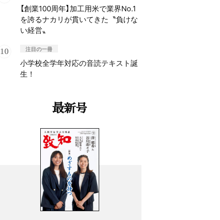
【創業100周年】加工用米で業界No.1
を誇るナカリが貫いてきた〝負けな
い経営〟
注目の一冊
小学校全学年対応の音読テキスト誕
生！
最新号