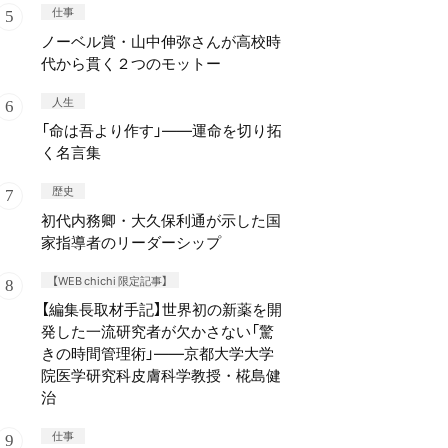
仕事
ノーベル賞・山中伸弥さんが高校時
代から貫く２つのモットー
人生
「命は吾より作す」——運命を切り拓
く名言集
歴史
初代内務卿・大久保利通が示した国
家指導者のリーダーシップ
【WEB chichi 限定記事】
【編集長取材手記】世界初の新薬を開
発した一流研究者が欠かさない「驚
きの時間管理術」——京都大学大学
院医学研究科皮膚科学教授・椛島健
治
仕事