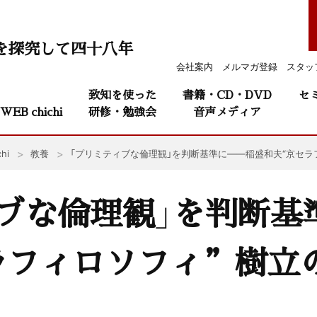
を探究して四十八年
会社案内
メルマガ登録
スタッ
致知を使った
書籍・CD・DVD
セ
WEB chichi
研修・勉強会
音声メディア
hi
教養
「プリミティブな倫理観」を判断基準に——稲盛和夫“京セラ
ブな倫理観」を判断基
ラフィロソフィ”樹立