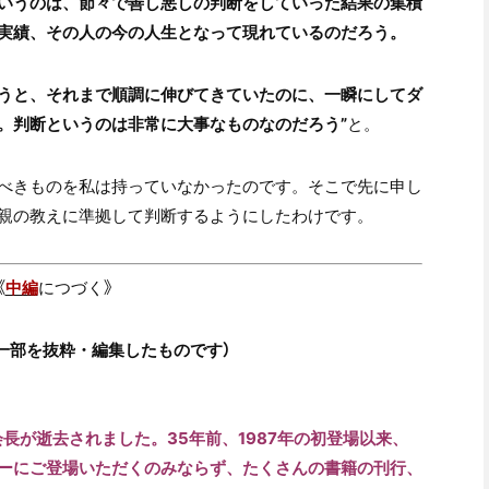
いうのは、節々で善し悪しの判断をしていった結果の集積
実績、その人の今の人生となって現れているのだろう。
うと、それまで順調に伸びてきていたのに、一瞬にしてダ
。判断というのは非常に大事なものなのだろう”
と。
べきものを私は持っていなかったのです。そこで先に申し
親の教えに準拠して判断するようにしたわけです。
《
中編
につづく》
の一部を抜粋・編集したものです
）
会長が逝去されました。35年前、1987年の初登場以来、
ーにご登場いただくのみならず、たくさんの書籍の刊行、