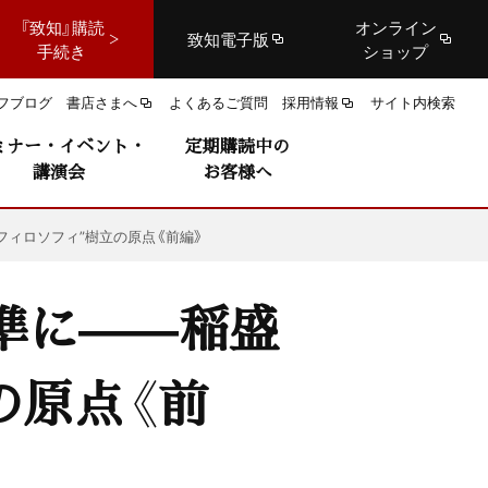
『致知』購読
オンライン
致知電子版
手続き
ショップ
フブログ
書店さまへ
よくあるご質問
採用情報
サイト内検索
ミナー・イベント・
定期購読中の
講演会
お客様へ
フィロソフィ”樹立の原点《前編》
準に——稲盛
の原点《前