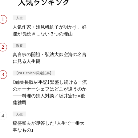
人気ランキング
人生
人気作家・浅見帆帆子が明かす、好
運が長続きしない３つの理由
教養
真言宗の開祖・弘法大師空海の名言
に見る人生観
【WEB chichi 限定記事】
【編集長取材手記】繁盛し続ける一流
のオーナーシェフはどこが違うのか
——料理の鉄人対談／坂井宏行×後
藤雅司
人生
稲盛和夫が即答した「人生で一番大
事なもの」