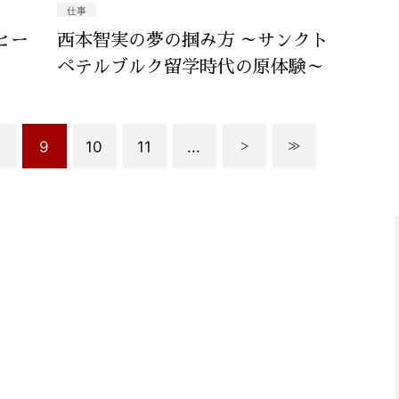
仕事
ヒー
西本智実の夢の掴み方 ～サンクト
ペテルブルク留学時代の原体験～
9
10
11
...