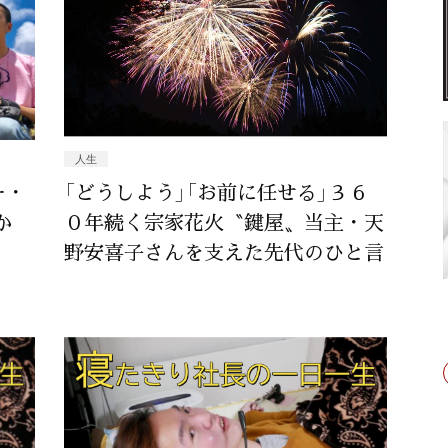
人生
ー・
「どうしよう」「お前に任せる」３６
か
０年続く宗家花火〝鍵屋〟当主・天
野安喜子さんを支えた先代のひと言