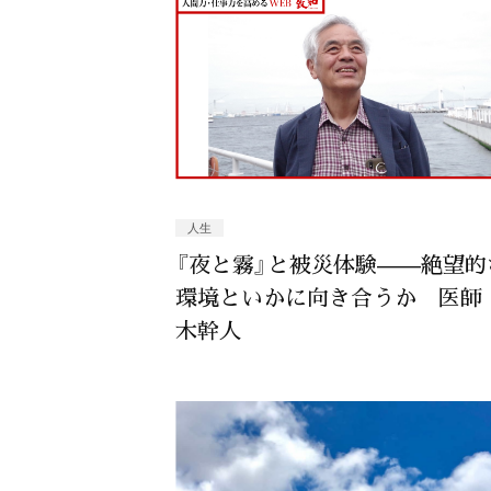
人生
『夜と霧』と被災体験——絶望的
環境といかに向き合うか 医師
木幹人