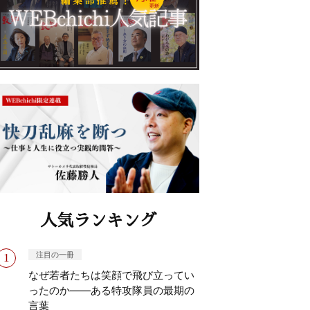
人気ランキング
注目の一冊
なぜ若者たちは笑顔で飛び立ってい
ったのか——ある特攻隊員の最期の
言葉