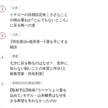
人生
イチローの目標設定術｜小さなこと
の積み重ねが「とんでもないところ」
に至る唯一の道
人生
《羽生善治×桜井章一》運を手にする
秘訣
教養
七夕に笹を飾るのはなぜ？ 意外に
知らない願いごとの本質と作法（人
材教育家・井垣利英）
【WEB chichi 限定記事】
【取材手記】映画『ラーゲリより愛を
込めて』モデル・山本幡男はなぜ生
きる希望を失わなかったのか