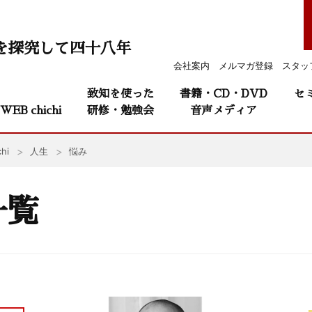
を探究して四十八年
会社案内
メルマガ登録
スタッ
致知を使った
書籍・CD・DVD
セ
WEB chichi
研修・勉強会
音声メディア
hi
人生
悩み
一覧