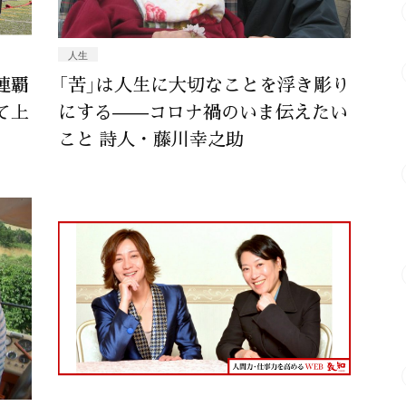
人生
連覇
「苦」は人生に大切なことを浮き彫り
て上
にする——コロナ禍のいま伝えたい
こと 詩人・藤川幸之助