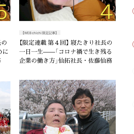
【WEB chichi 限定記事】
長の
【限定連載 第４回】 寝たきり社長の
めに
一日一生——「コロナ禍で生き残る
務
企業の働き方」仙拓社長・佐藤仙務