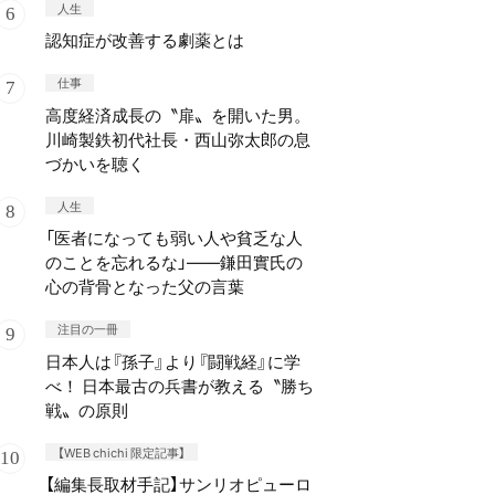
人生
認知症が改善する劇薬とは
仕事
高度経済成長の〝扉〟を開いた男。
川崎製鉄初代社長・西山弥太郎の息
づかいを聴く
人生
「医者になっても弱い人や貧乏な人
のことを忘れるな」——鎌田實氏の
心の背骨となった父の言葉
注目の一冊
日本人は『孫子』より『闘戦経』に学
べ！ 日本最古の兵書が教える〝勝ち
戦〟の原則
【WEB chichi 限定記事】
【編集長取材手記】サンリオピューロ