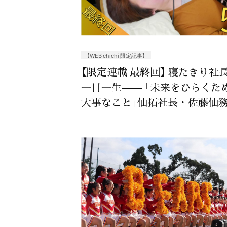
【WEB chichi 限定記事】
【限定連載 最終回】 寝たきり社
一日一生—— 「未来をひらくた
大事なこと」仙拓社長・佐藤仙