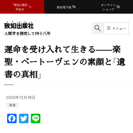
『致知』購読
オンライン
致知電子版
手続き
ショップ
メニュー
人間学を探究して四十八年
運命を受け入れて生きる——楽
聖・ベートーヴェンの素顔と「遺
書の真相」
2020年12月16日
教養
F
T
Li
a
w
n