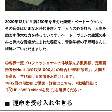
2020年12月に生誕250年を迎えた楽聖・ベートーヴェン。
その音楽はいまなお時代を超えて、人々の心を打ち、人生を
励ます偉大な力を持っています。ベートーヴェンの生涯の歩
みと偉大な音楽が生まれた秘密を、音楽学者の平野昭さんに
紐解いていただきました。
◎
各界一流プロフェッショナルの体験談を多数掲載、定期購
読者数No.１（約11万8,000人）の総合月刊誌『致知』。人間力
を高め、学び続ける習慣をお届けします。
1年12冊の『致知』ご購読・詳細は
こちら
。
※動機詳細は
「③HP・WEB chichiを見て」を選択ください
運命を受け入れ生きる