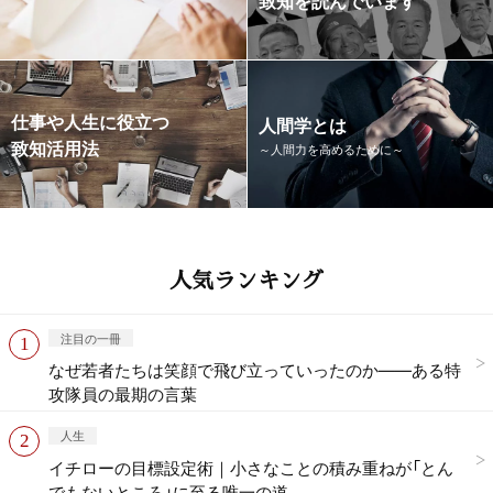
仕事や人生に役立つ
人間学とは
致知活用法
～人間力を高めるために～
人気ランキング
注目の一冊
なぜ若者たちは笑顔で飛び立っていったのか——ある特
攻隊員の最期の言葉
人生
イチローの目標設定術｜小さなことの積み重ねが「とん
でもないところ」に至る唯一の道