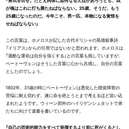
「勇気を出せ。たとえ肉体に如何なる欠点があろうとも、我
が魂はこれに打ち勝たねばならない。25歳、そうだ、もう
25歳になったのだ。今年こそ、男一匹、本物になる覚悟を
せねばならない」
この言葉は、ホメロスが記した古代ギリシャの英雄叙事詩
『イリアス』からの引用ではないかと思われます。ホメロスは
「過酷な運命は自分を強くする」との言葉も残していますが、
ベートーヴェンはそうした言葉に心から共感し、自分の言葉
としたのでしょう。
1802年、31歳の時にベートーヴェンは悪化した聴覚障害の
苦悩に耐え切れず、遂に命を絶とうとまで考えるほど追い込
まれたようです。ウィーン郊外のハイリゲンシュタットで弟
たちに向けて遺書を書いているのです。
「自己の芸術的能力をすべて発揮するより前に死がくるとし