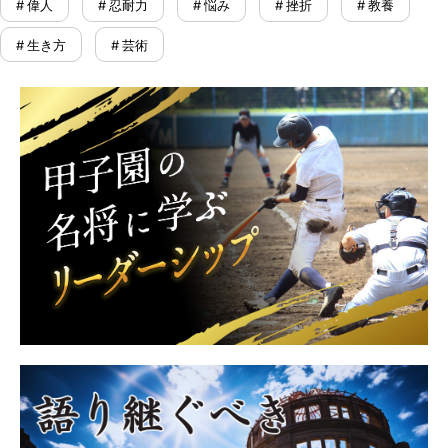
# 偉人
# 忍耐力
# 悩み
# 挫折
# 教養
# 生き方
# 芸術