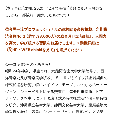
（本記事は『致知』2020年12月号 特集「苦難にまさる教師な
し」から一部抜粋・編集したものです）
◎
各界一流プロフェッショナルの体験談を多数掲載、定期購
読者数No.１（約11万8,000人）の総合月刊誌『致知』。人間力
を高め、学び続ける習慣をお届けします。※動機詳細は
「③HP・WEB chichiを見て」を選択ください
◇平野昭（ひらの・あきら）
昭和
24
年神奈川県生まれ。武蔵野音楽大学大学院修了。西
洋音楽史及び音楽美学領域、
18
～
19
世紀ドイツ語圏器楽曲の
様式変遷を研究。特にハイドン、モーツァルトからベートー
ヴェン、シューベルトに至る交響曲、弦楽四重奏曲、ピア
ノ・ソナタを中心にソナタ諸形式の時代様式及び個人的特徴
を研究。沖縄県立芸術大学、静岡文化芸術大学、慶應義塾大
学教授を歴任。著書に『ベートーヴェン』（新潮社）など多数。