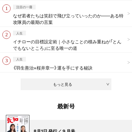
注目の一冊
なぜ若者たちは笑顔で飛び立っていったのか——ある特
攻隊員の最期の言葉
人生
イチローの目標設定術｜小さなことの積み重ねが「とん
でもないところ」に至る唯一の道
人生
《羽生善治×桜井章一》運を手にする秘訣
もっと見る
最新号
8月1日 発行／ 9 月号