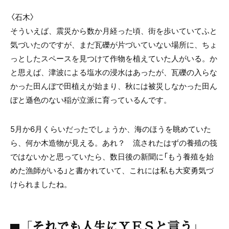
〈石木〉
そういえば、震災から数か月経った頃、街を歩いていてふと
気づいたのですが、まだ瓦礫が片づいていない場所に、ちょ
っとしたスペースを見つけて作物を植えていた人がいる。か
と思えば、津波による塩水の浸水はあったが、瓦礫の入らな
かった田んぼで田植えが始まり、秋には被災しなかった田ん
ぼと遜色のない稲が立派に育っているんです。
5月か
6
月くらいだったでしょうか、海のほうを眺めていた
ら、何か木造物が見える。あれ？ 流されたはずの養殖の筏
ではないかと思っていたら、数日後の新聞に「もう養殖を始
めた漁師がいる」と書かれていて、これには私も大変勇気づ
けられましたね。
「それでも人生にＹＥＳと言う」