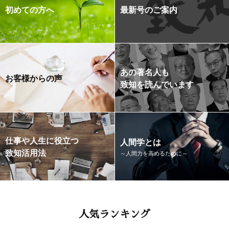
初めての方へ
最新号のご案内
あの著名人も
お客様からの声
致知を読んでいます
仕事や人生に役立つ
人間学とは
致知活用法
～人間力を高めるために～
人気ランキング