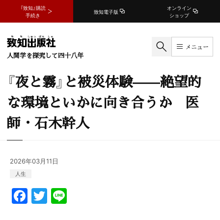
『致知』購読
オンライン
致知電子版
手続き
ショップ
メニュー
人間学を探究して四十八年
『夜と霧』と被災体験——絶望的
な環境といかに向き合うか 医
師・石木幹人
2026年03月11日
人生
F
T
Li
a
w
n