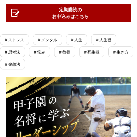
定期購読の
お申込みはこちら
# ストレス
# メンタル
# 人生
# 人生観
# 思考法
# 悩み
# 教養
# 死生観
# 生き方
# 発想法