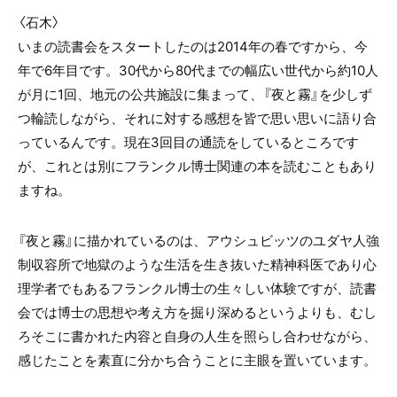
〈石木〉
いまの読書会をスタートしたのは
2014
年の春ですから、今
年で
6
年目です。
30
代から
80
代までの幅広い世代から約
10
人
が月に
1
回、地元の公共施設に集まって、『夜と霧』を少しず
つ輪読しながら、それに対する感想を皆で思い思いに語り合
っているんです。現在
3
回目の通読をしているところです
が、これとは別にフランクル博士関連の本を読むこともあり
ますね。
『夜と霧』に描かれているのは、アウシュビッツのユダヤ人強
制収容所で地獄のような生活を生き抜いた精神科医であり心
理学者でもあるフランクル博士の生々しい体験ですが、読書
会では博士の思想や考え方を掘り深めるというよりも、むし
ろそこに書かれた内容と自身の人生を照らし合わせながら、
感じたことを素直に分かち合うことに主眼を置いています。