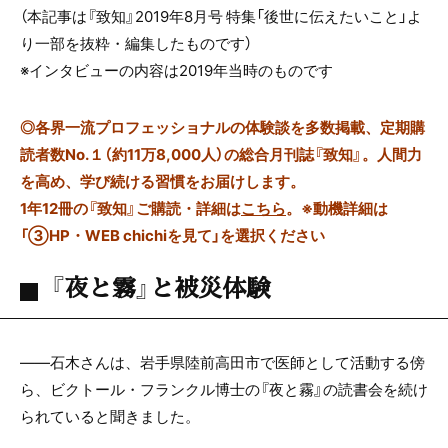
（本記事は『致知』2019年8月号 特集「後世に伝えたいこと」よ
り一部を抜粋・編集したものです）
※インタビューの内容は2019年当時のものです
◎
各界一流プロフェッショナルの体験談を多数掲載、定期購
読者数No.１（約11万8,000人）の総合月刊誌『致知』。人間力
を高め、学び続ける習慣をお届けします。
1年12冊の『致知』ご購読・詳細は
こちら
。
※動機詳細は
「③HP・WEB chichiを見て」を選択ください
『夜と霧』と被災体験
――石木さんは、岩手県陸前高田市で医師として活動する傍
ら、ビクトール・フランクル博士の『夜と霧』の読書会を続け
られていると聞きました。