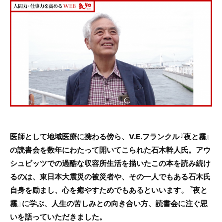
c
itt
e
e
er
b
o
o
k
医師として地域医療に携わる傍ら、V.E.フランクル『夜と霧』
の読書会を数年にわたって開いてこられた石木幹人氏。アウ
シュビッツでの過酷な収容所生活を描いたこの本を読み続け
るのは、東日本大震災の被災者や、その一人でもある石木氏
自身を励まし、心を癒やすためでもあるといいます。『夜と
霧』に学ぶ、人生の苦しみとの向き合い方、読書会に注ぐ思
いを語っていただきました。