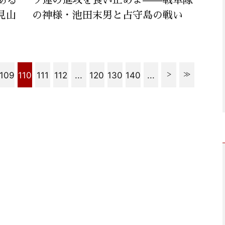
見山
の神様・池田末男と占守島の戦い
109
110
111
112
...
120
130
140
...