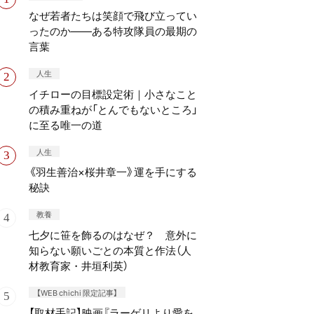
なぜ若者たちは笑顔で飛び立ってい
ったのか——ある特攻隊員の最期の
言葉
人生
イチローの目標設定術｜小さなこと
の積み重ねが「とんでもないところ」
に至る唯一の道
人生
《羽生善治×桜井章一》運を手にする
秘訣
教養
七夕に笹を飾るのはなぜ？ 意外に
知らない願いごとの本質と作法（人
材教育家・井垣利英）
【WEB chichi 限定記事】
【取材手記】映画『ラーゲリより愛を