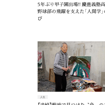
5年ぶり甲子園出場!! 慶應義塾
野球部の飛躍を支えた「人間学」
び
人生
【追悼】戦地で見つけた〝色〟の