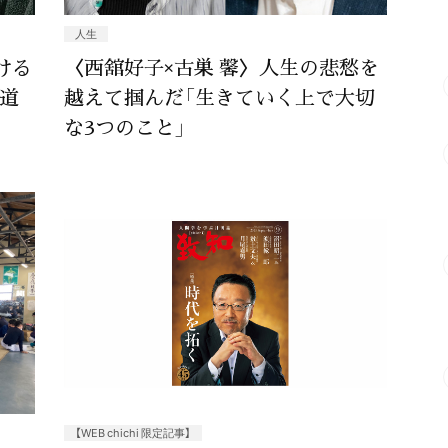
人生
ける
〈西舘好子×古巣 馨〉人生の悲愁を
の道
越えて掴んだ「生きていく上で大切
な3つのこと」
【WEB chichi 限定記事】