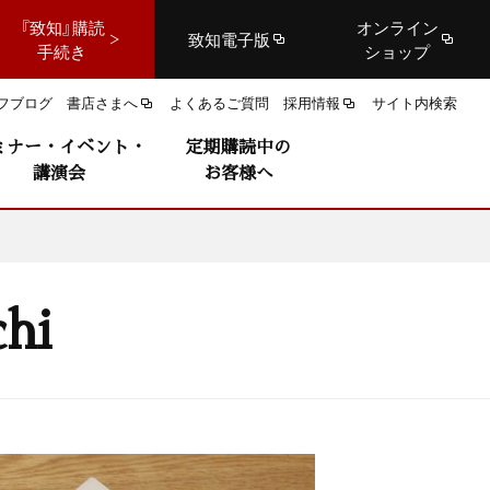
『致知』購読
オンライン
致知電子版
手続き
ショップ
フブログ
書店さまへ
よくあるご質問
採用情報
サイト内検索
ミナー・イベント・
定期購読中の
講演会
お客様へ
hi