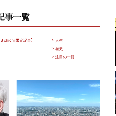
記事一覧
B chichi 限定記事】
人生
養
歴史
康
注目の一冊