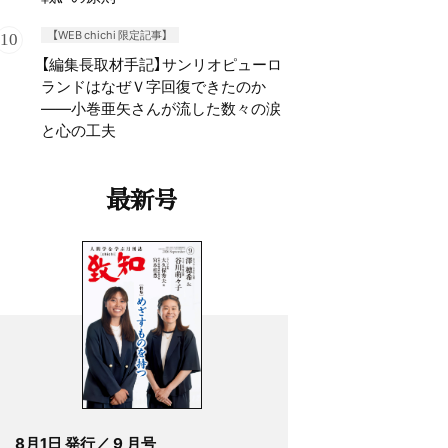
【WEB chichi 限定記事】
【編集長取材手記】サンリオピューロ
ランドはなぜＶ字回復できたのか
——小巻亜矢さんが流した数々の涙
と心の工夫
最新号
8月1日 発行／ 9 月号