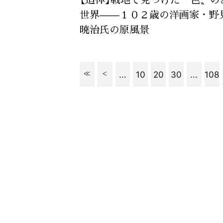
世界——１０２歳の洋画家・野
暁治氏の原風景
...
10
20
30
...
108