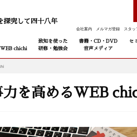
を探究して四十八年
会社案内
メルマガ登録
スタッ
致知を使った
書籍・CD・DVD
セ
WEB chichi
研修・勉強会
音声メディア
hi
を高めるWEB chic