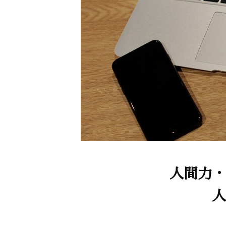
人間力・
人