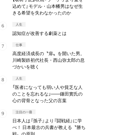
込めて』モデル・山本幡男はなぜ生
きる希望を失わなかったのか
人生
認知症が改善する劇薬とは
仕事
高度経済成長の〝扉〟を開いた男。
川崎製鉄初代社長・西山弥太郎の息
づかいを聴く
人生
「医者になっても弱い人や貧乏な人
のことを忘れるな」——鎌田實氏の
心の背骨となった父の言葉
注目の一冊
日本人は『孫子』より『闘戦経』に学
べ！ 日本最古の兵書が教える〝勝ち
戦〟の原則