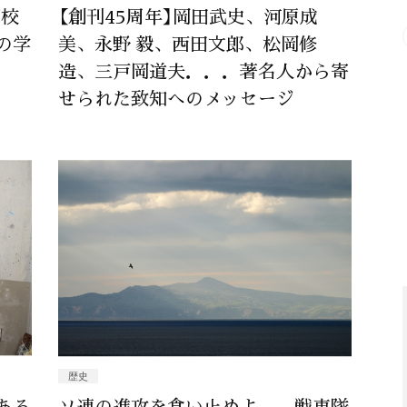
高校
【創刊45周年】岡田武史、河原成
の学
美、永野 毅、西田文郎、松岡修
造、三戸岡道夫．．．著名人から寄
せられた致知へのメッセージ
歴史
ある
ソ連の進攻を食い止めよ——戦車隊