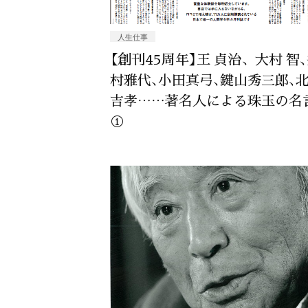
人生仕事
【創刊45周年】王 貞治、大村 智
村雅代､小田真弓､鍵山秀三郎､
吉孝……著名人による珠玉の名
①