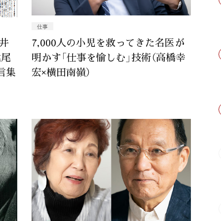
仕事
､井
7,000人の小児を救ってきた名医が
北尾
明かす「仕事を愉しむ」技術（高橋幸
言集
宏×横田南嶺）