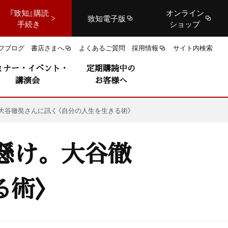
『致知』購読
オンライン
致知電子版
手続き
ショップ
フブログ
書店さまへ
よくあるご質問
採用情報
サイト内検索
ミナー・イベント・
定期購読中の
講演会
お客様へ
大谷徹奘さんに訊く〈自分の人生を生きる術〉
懸け。大谷徹
る術〉