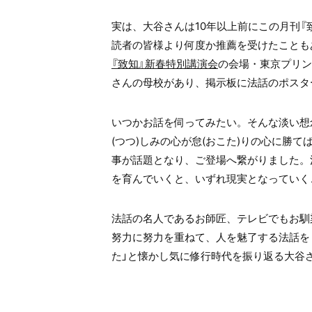
実は、大谷さんは10年以上前にこの月刊『
読者の皆様より何度か推薦を受けたことも
『致知』新春特別講演会
の会場・東京プリン
さんの母校があり、掲示板に法話のポスタ
いつかお話を伺ってみたい。そんな淡い想
(つつ)しみの心が怠(おこた)りの心に勝
事が話題となり、ご登場へ繋がりました。
を育んでいくと、いずれ現実となっていく
法話の名人であるお師匠、テレビでもお馴
努力に努力を重ねて、人を魅了する法話を
た」と懐かし気に修行時代を振り返る大谷