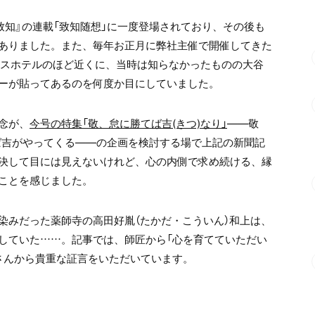
致知』の連載「致知随想」に一度登場されており、その後も
ありました。また、毎年お正月に弊社主催で開催してきた
スホテルのほど近くに、当時は知らなかったものの大谷
ーが貼ってあるのを何度か目にしていました。
念が、
今号の特集「敬、怠に勝てば吉(きつ)なり」
――敬
てば吉がやってくる――の企画を検討する場で上記の新聞記
決して目には見えないけれど、心の内側で求め続ける、縁
ことを感じました。
染みだった薬師寺の高田好胤（たかだ・こういん）和上は、
していた……。記事では、師匠から「心を育てていただい
さんから貴重な証言をいただいています。