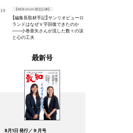
【WEB chichi 限定記事】
【編集長取材手記】サンリオピューロ
ランドはなぜＶ字回復できたのか
——小巻亜矢さんが流した数々の涙
と心の工夫
最新号
8月1日 発行／ 9 月号