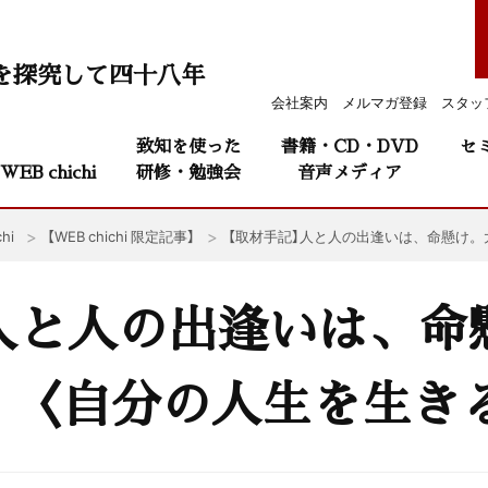
を探究して四十八年
会社案内
メルマガ登録
スタッ
致知を使った
書籍・CD・DVD
セ
WEB chichi
研修・勉強会
音声メディア
hi
【WEB chichi 限定記事】
【取材手記】人と人の出逢いは、命懸け。
人と人の出逢いは、命
く〈自分の人生を生き