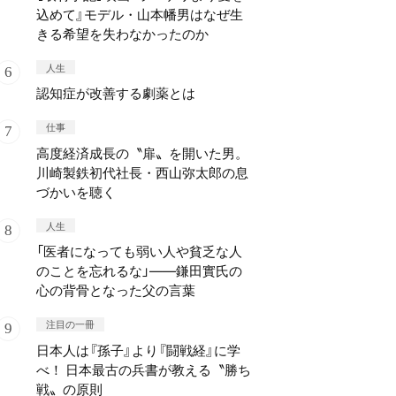
込めて』モデル・山本幡男はなぜ生
きる希望を失わなかったのか
人生
認知症が改善する劇薬とは
仕事
高度経済成長の〝扉〟を開いた男。
川崎製鉄初代社長・西山弥太郎の息
づかいを聴く
人生
「医者になっても弱い人や貧乏な人
のことを忘れるな」——鎌田實氏の
心の背骨となった父の言葉
注目の一冊
日本人は『孫子』より『闘戦経』に学
べ！ 日本最古の兵書が教える〝勝ち
戦〟の原則