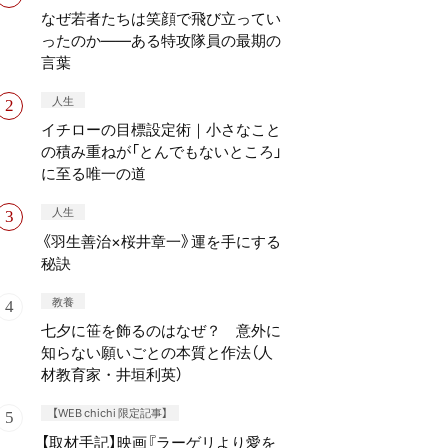
なぜ若者たちは笑顔で飛び立ってい
ったのか——ある特攻隊員の最期の
言葉
人生
イチローの目標設定術｜小さなこと
の積み重ねが「とんでもないところ」
に至る唯一の道
人生
《羽生善治×桜井章一》運を手にする
秘訣
教養
七夕に笹を飾るのはなぜ？ 意外に
知らない願いごとの本質と作法（人
材教育家・井垣利英）
【WEB chichi 限定記事】
【取材手記】映画『ラーゲリより愛を