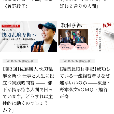
〈曽野綾子〉
好む２通りの人間」
【WEB chichi 限定記事】
【WEB chichi 限定記事】
【第3回】佐藤勝人 快刀乱
【編集長取材手記】成功し
麻を断つ 仕事と人生に役
ている一流経営者はなぜ
立つ実践的問答 ——「部
運がいいのか ——東急・
下が指示待ち人間で困っ
野本弘文×ＧＭＯ・熊谷
ています。どうすれば主
正寿
体的に動くのでしょう
か？」