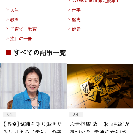
【WEB chichi 限定記事】
人生
仕事
教養
歴史
子育て・教育
健康
注目の一冊
すべての記事一覧
人生
人生
【追悼】試練を乗り越えた
永世棋聖 故・米長邦雄が
先に見える〝幸福〟の姿
気づいた「幸運の女神が