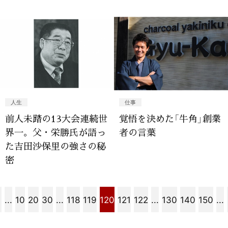
人生
仕事
前人未踏の13大会連続世
覚悟を決めた「牛角」創業
界一。父・栄勝氏が語っ
者の言葉
た吉田沙保里の強さの秘
密
...
10
20
30
...
118
119
120
121
122
...
130
140
150
...