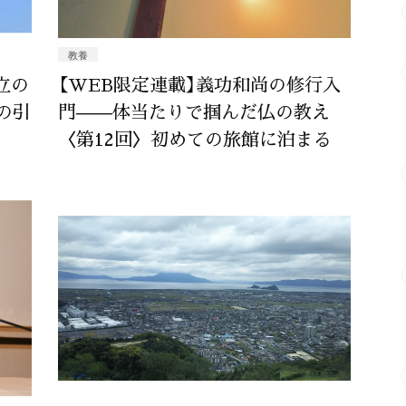
教養
立の
【WEB限定連載】義功和尚の修行入
の引
門——体当たりで掴んだ仏の教え
〈第12回〉初めての旅館に泊まる