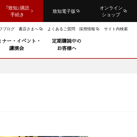
『致知』購読
オンライン
致知電子版
手続き
ショップ
フブログ
書店さまへ
よくあるご質問
採用情報
サイト内検索
ミナー・イベント・
定期購読中の
講演会
お客様へ