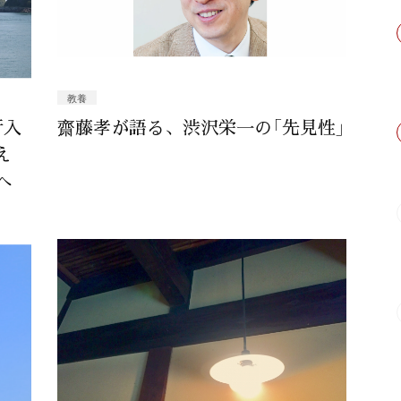
教養
行入
齋藤孝が語る、渋沢栄一の「先見性」
え
へ