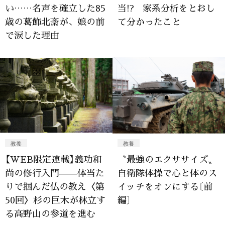
い……名声を確立した85
当!? 家系分析をとおし
歳の葛飾北斎が、娘の前
て分かったこと
で涙した理由
教養
教養
【WEB限定連載】義功和
〝最強のエクササイズ〟
尚の修行入門——体当た
自衛隊体操で心と体のス
りで掴んだ仏の教え〈第
イッチをオンにする〔前
50回〉杉の巨木が林立す
編〕
る高野山の参道を進む