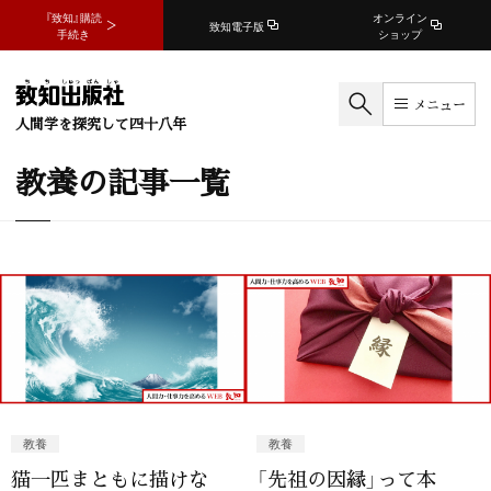
『致知』購読
オンライン
致知電子版
手続き
ショップ
メニュー
人間学を探究して四十八年
教養の記事一覧
教養
教養
猫一匹まともに描けな
「先祖の因縁」って本