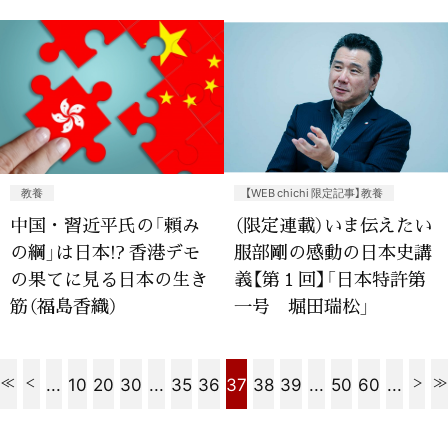
教養
【WEB chichi 限定記事】教養
中国・習近平氏の「頼み
（限定連載）いま伝えたい
の綱」は日本!? 香港デモ
服部剛の感動の日本史講
の果てに見る日本の生き
義【第１回】「日本特許第
筋（福島香織）
一号 堀田瑞松」
...
10
20
30
...
35
36
37
38
39
...
50
60
...