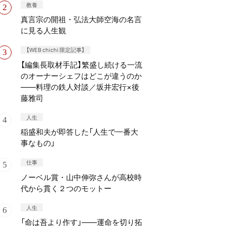
教養
真言宗の開祖・弘法大師空海の名言
に見る人生観
【WEB chichi 限定記事】
【編集長取材手記】繁盛し続ける一流
のオーナーシェフはどこが違うのか
——料理の鉄人対談／坂井宏行×後
藤雅司
人生
稲盛和夫が即答した「人生で一番大
事なもの」
仕事
ノーベル賞・山中伸弥さんが高校時
代から貫く２つのモットー
人生
「命は吾より作す」——運命を切り拓