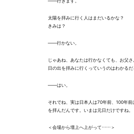
――行きます。
太陽を拝みに行く人はまだいるかな？
きみは？
——行かない。
じゃあね、あなたは行かなくても、お父さ
日の出を拝みに行くっていうのはわかるだ
――はい。
それでね、実は日本人は
70
年前、
100
年前
を拝んだんです。いまは元日だけですね。
＜会場から壇上へ上がって……＞