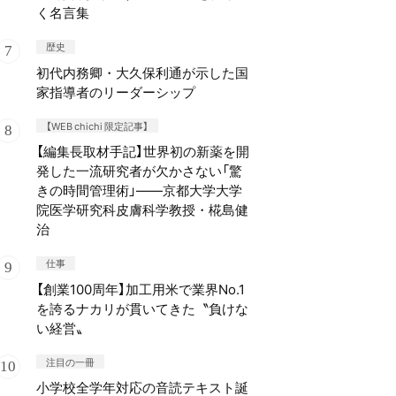
く名言集
歴史
初代内務卿・大久保利通が示した国
家指導者のリーダーシップ
【WEB chichi 限定記事】
【編集長取材手記】世界初の新薬を開
発した一流研究者が欠かさない「驚
きの時間管理術」——京都大学大学
院医学研究科皮膚科学教授・椛島健
治
仕事
【創業100周年】加工用米で業界No.1
を誇るナカリが貫いてきた〝負けな
い経営〟
注目の一冊
小学校全学年対応の音読テキスト誕