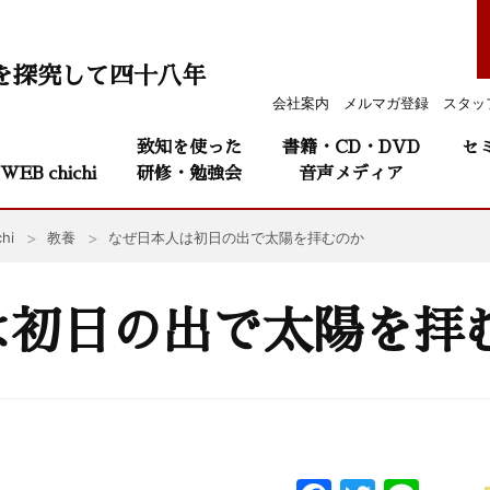
を探究して四十八年
会社案内
メルマガ登録
スタッ
致知を使った
書籍・CD・DVD
セ
WEB chichi
研修・勉強会
音声メディア
hi
教養
なぜ日本人は初日の出で太陽を拝むのか
は初日の出で太陽を拝