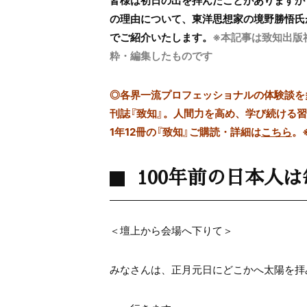
皆様は初日の出を拝んだことがあります
の理由について、東洋思想家の境野勝悟氏
でご紹介いたします。
※本記事は致知出版
粋・編集したものです
◎
各界一流プロフェッショナルの体験談を多数
刊誌『致知』。人間力を高め、学び続ける
1年12冊の『致知』ご購読・詳細は
こちら
。
100年前の日本人
＜壇上から会場へ下りて＞
みなさんは、正月元日にどこかへ太陽を拝