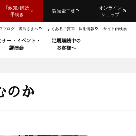
『致知』購読
オンライン
致知電子版
手続き
ショップ
フブログ
書店さまへ
よくあるご質問
採用情報
サイト内検索
ミナー・イベント・
定期購読中の
講演会
お客様へ
むのか