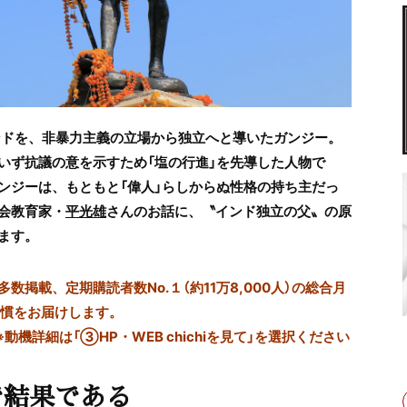
ンドを、非暴力主義の立場から独立へと導いたガンジー。
いず抗議の意を示すため「塩の行進」を先導した人物で
ンジーは、もともと「偉人」らしからぬ性格の持ち主だっ
会教育家・
平光雄
さんのお話に、〝インド独立の父〟の原
ます。
掲載、定期購読者数No.１（約11万8,000人）の総合月
習慣をお届けします。
※動機詳細は「③HP・WEB chichiを見て」を選択ください
で結果である