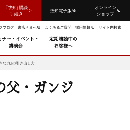
『致知』購読
オンライン
致知電子版
手続き
ショップ
フブログ
書店さまへ
よくあるご質問
採用情報
サイト内検索
ミナー・イベント・
定期購読中の
講演会
お客様へ
きな力」の引き出し方
の父・ガンジ