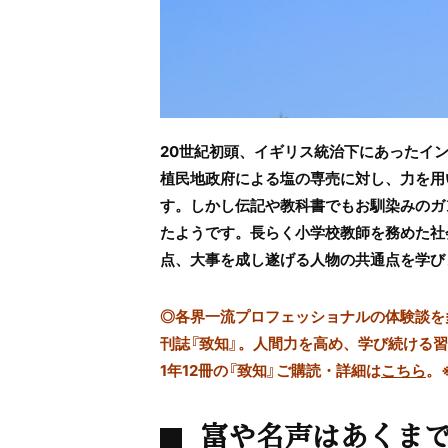
20世紀初頭、イギリス統治下にあったイ
植民地政府による塩の専売に対し、力を用
す。しかし伝記や教科書でもお馴染みのガ
たようです。長らく小学校教師を務めた社
点、大事を成し遂げる人物の共通点を学び
◎
各界一流プロフェッショナルの体験談を多数
刊誌『致知』。人間力を高め、学び続ける
1年12冊の『致知』ご購読・詳細は
こちら
。
富や名声はあくま