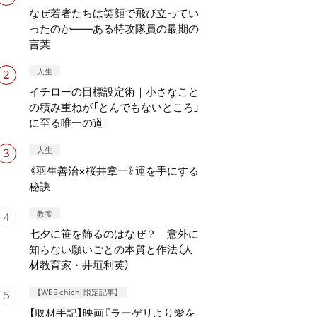
なぜ若者たちは笑顔で飛び立ってい
ったのか——ある特攻隊員の最期の
言葉
人生
イチローの目標設定術｜小さなこと
の積み重ねが「とんでもないところ」
に至る唯一の道
人生
《羽生善治×桜井章一》運を手にする
秘訣
教養
七夕に笹を飾るのはなぜ？ 意外に
知らない願いごとの本質と作法（人
材教育家・井垣利英）
【WEB chichi 限定記事】
【取材手記】映画『ラーゲリより愛を