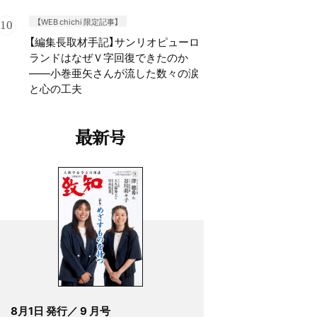
【WEB chichi 限定記事】
【編集長取材手記】サンリオピューロ
ランドはなぜＶ字回復できたのか
——小巻亜矢さんが流した数々の涙
と心の工夫
最新号
8月1日 発行／ 9 月号