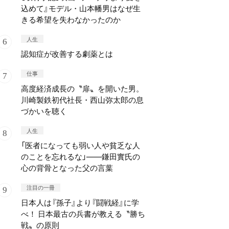
込めて』モデル・山本幡男はなぜ生
きる希望を失わなかったのか
人生
認知症が改善する劇薬とは
仕事
高度経済成長の〝扉〟を開いた男。
川崎製鉄初代社長・西山弥太郎の息
づかいを聴く
人生
「医者になっても弱い人や貧乏な人
のことを忘れるな」——鎌田實氏の
心の背骨となった父の言葉
注目の一冊
日本人は『孫子』より『闘戦経』に学
べ！ 日本最古の兵書が教える〝勝ち
戦〟の原則