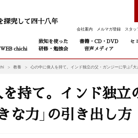
を探究して四十八年
会社案内
メルマガ登録
スタッ
致知を使った
書籍・CD・DVD
セ
WEB chichi
研修・勉強会
音声メディア
hi
教養
心の中に偉人を持て。インド独立の父・ガンジーに学ぶ「大
人を持て。インド独立
きな力」の引き出し方