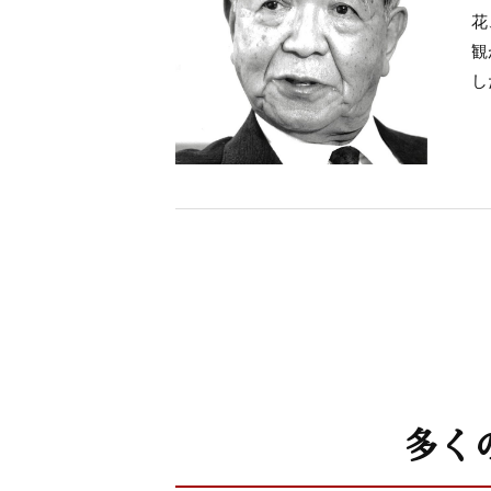
花
観
し
多く