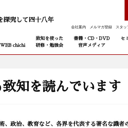
を探究して四十八年
会社案内
メルマガ登録
スタッ
致知を使った
書籍・CD・DVD
セ
WEB chichi
研修・勉強会
音声メディア
も致知を読んでいます
学術、政治、教育など、各界を代表する著名な識者