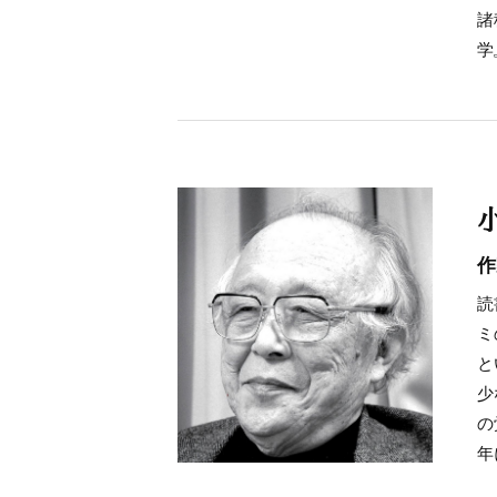
諸
学
作
読
ミ
と
少
の
年