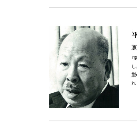
京
『
し
型
れ