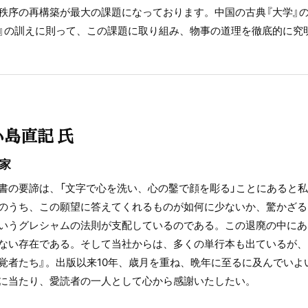
秩序の再構築が最大の課題になっております。中国の古典『大学』
』の訓えに則って、この課題に取り組み、物事の道理を徹底的に究
小島直記 氏
家
書の要諦は、「文字で心を洗い、心の鑿で顔を彫る」ことにあると
のうち、この願望に答えてくれるものが如何に少ないか、驚かざる
いうグレシャムの法則が支配しているのである。この退廃の中にあっ
ない存在である。そして当社からは、多くの単行本も出ているが、
覚者たち』。出版以来10年、歳月を重ね、晩年に至るに及んでいよ
に当たり、愛読者の一人として心から感謝いたしたい。