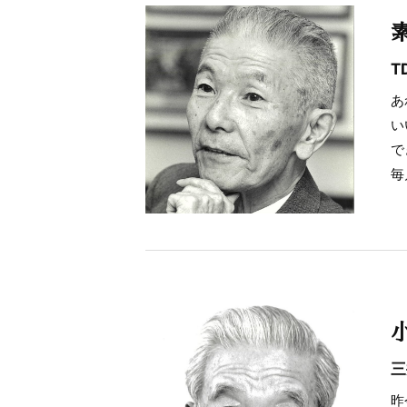
T
あ
い
で
毎
三
昨