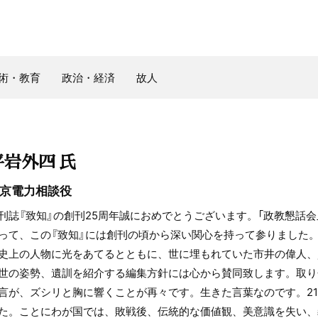
術・教育
政治・経済
故人
平岩外四 氏
京電力相談役
刊誌『致知』の創刊25周年誠におめでとうございます。「政教懇話会
って、この『致知』には創刊の頃から深い関心を持って参りました
史上の人物に光をあてるとともに、世に埋もれていた市井の偉人、
世の姿勢、遺訓を紹介する編集方針には心から賛同致します。取り
言が、ズシリと胸に響くことが再々です。生きた言葉なのです。2
た。ことにわが国では、敗戦後、伝統的な価値観、美意識を失い、