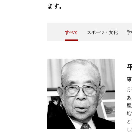
ます。
すべて
スポーツ・文化
学
東
月
あ
歴
処
と
し