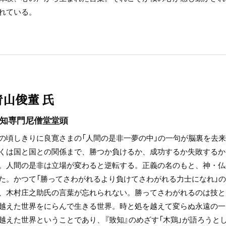
れている。
青山俊董 氏
知専門尼僧堂堂頭
の頃しきりに良寛さまの「人間の是非一夢の中」の一句が脳裏を去
くは国と国との関係まで、勝つか負けるか、成功するか失敗するか
。人間の是非は立場が変わると逆転する。正義の名のもと、神・仏
た。かつて「勝ってさわがれるより負けてさわがれる力士になれ」
、木村庄之助氏の言葉が忘れられない。勝ってさわがれるのは技と
越えた世界をにらんで生きる世界。時と処を越えて変らぬ永遠の一
越えた世界ということであり、『致知』のめざす「木鶏」が語ろうと