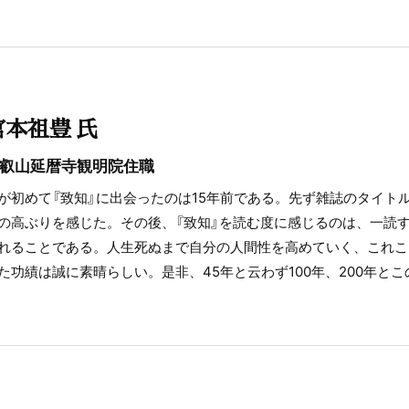
宮本祖豊 氏
叡山延暦寺観明院住職
が初めて『致知』に出会ったのは15年前である。先ず雑誌のタイト
の高ぶりを感じた。その後、『致知』を読む度に感じるのは、一読
れることである。人生死ぬまで自分の人間性を高めていく、これこそ
た功績は誠に素晴らしい。是非、45年と云わず100年、200年と