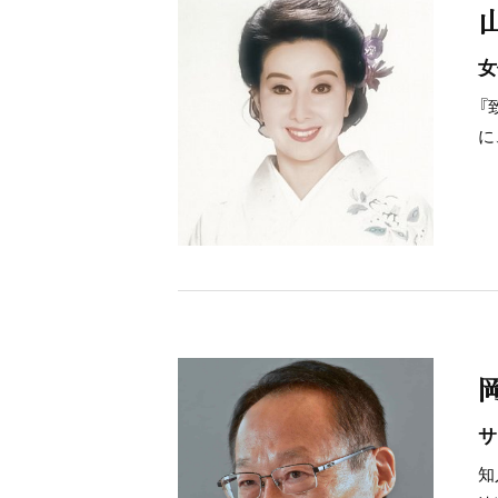
女
『
に
サ
知