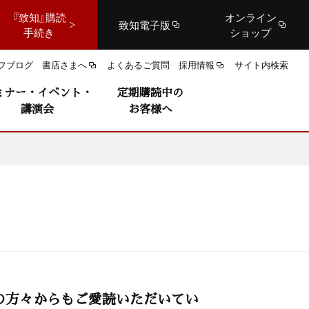
『致知』購読
オンライン
致知電子版
手続き
ショップ
フブログ
書店さまへ
よくあるご質問
採用情報
サイト内検索
ミナー・イベント・
定期購読中の
講演会
お客様へ
の方々からもご愛読いただいてい