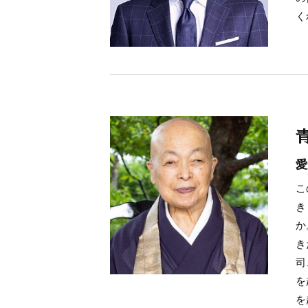
く
愛
こ
き
か
き
司
を
を