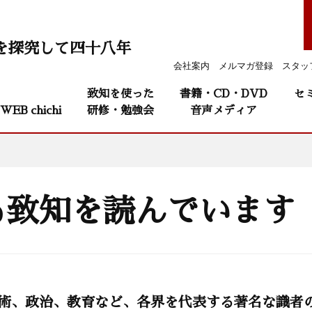
を探究して四十八年
会社案内
メルマガ登録
スタッ
致知を使った
書籍・CD・DVD
セ
WEB chichi
研修・勉強会
音声メディア
も致知を読んでいます
学術、政治、教育など、各界を代表する著名な識者