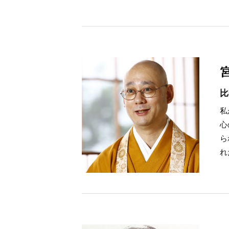
比
私
心
ら
れ