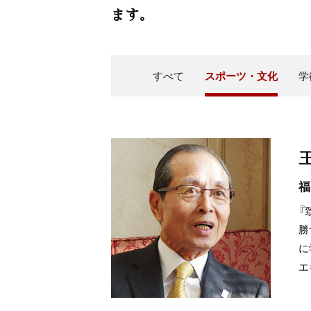
ます。
すべて
スポーツ・文化
学
福
『
勝
に
エ