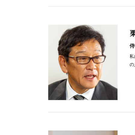
侍
私
の