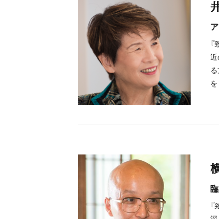
ア
『
近
る
を
臨
『
深