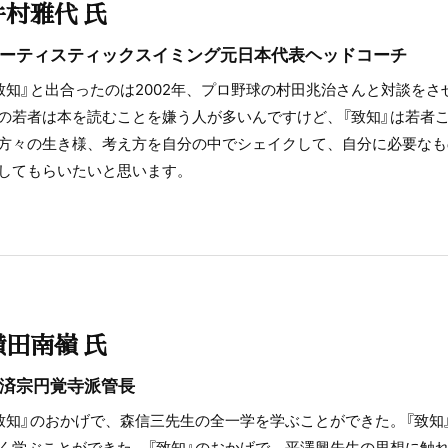
井村雅代 氏
ーティスティックスイミング元日本代表ヘッドコーチ
致知』と出合ったのは2002年、プロ野球の村田兆治さんと対談を
の若者は本を読むことを嫌う人が多いんですけど、『致知』は若者
方々の生き様、考え方を自分の中でシェイクして、自分に必要なも
してもらいたいと思います。
横田南嶺 氏
済宗円覚寺派管長
致知』のおかげで、森信三先生の全一学を学ぶことができた。『致知
く学ぶことができた。『致知』のおかげで、平澤興先生の思想に触れ