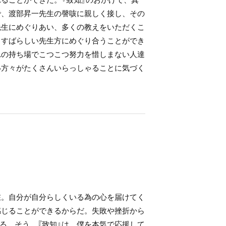
で、渡部昇一先生の謦咳に親しく接し、その
先生にめぐりあい、多くの教えをいただくこ
、すばらしい先生方にめぐり合うことができ
れの持ち場でこつこつ努力を惜しまない人達
い方々がたくさんいらっしゃることに気づく
在。自分が自分らしくいる為の心を届けてく
感じることができるからだ。失敗や挫折から
る。そう、『致知』は、僕を本気で応援して