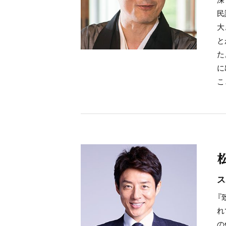
民
大
と
た
に
こ
ス
『
れ
の