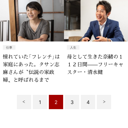
仕事
人生
憧れていた「フレンチ」は
母として生きた奈緒の１
家庭にあった。タサン志
１２日間——フリーキャ
麻さんが〝伝説の家政
スター・清水健
婦〟と呼ばれるまで
1
2
3
4