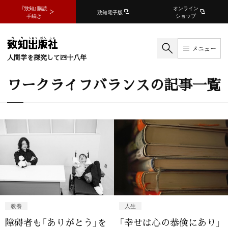
『致知』購読
オンライン
致知電子版
手続き
ショップ
メニュー
人間学を探究して四十八年
ワークライフバランスの記事一覧
教養
人生
障碍者も「ありがとう」を
「幸せは心の恭倹にあり」