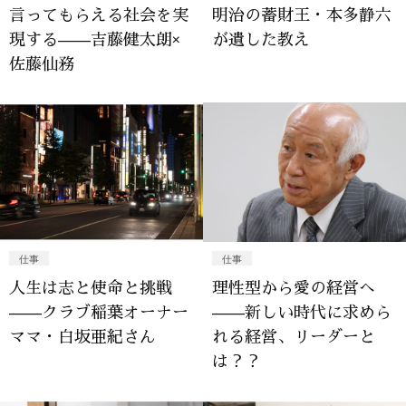
言ってもらえる社会を実
明治の蓄財王・本多静六
現する——吉藤健太朗×
が遺した教え
佐藤仙務
仕事
仕事
人生は志と使命と挑戦
理性型から愛の経営へ
——クラブ稲葉オーナー
——新しい時代に求めら
ママ・白坂亜紀さん
れる経営、リーダーと
は？？