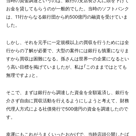
当時の資金調達というのは、銀行の支店長さんに頭を下げて
お金を貸してもらうのが一般的でした。当時のソフトバンク
は、
11
行からなる銀行団から約
500
億円の融資を受けていま
した。
しかし、それを元手に一定規模以上の買収を行うためには全
行からの了解が必要で、大型の案件には銀行も慎重になりま
すから買収は困難になる。孫さんは世界一の企業になるとい
う高い目標を掲げていましたが、私は「このままではとても
無理ですよ」と。
そこで、まずは銀行から調達した資金を全額返済し、銀行を
介さず自由に買収活動を行えるようにしようと考えて、財務
代理人方式による社債発行で
500
億円の資金を調達したので
す。
幸運にもこれがうまくいったおかげで、当時店頭公開したば