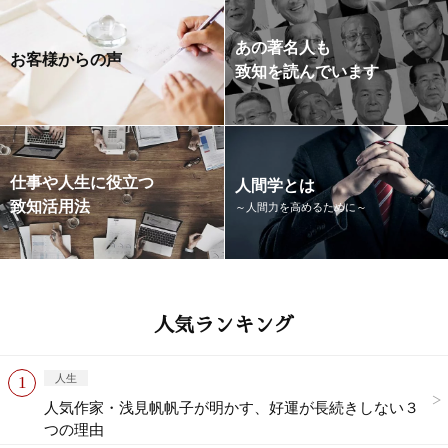
あの著名人も
お客様からの声
致知を読んでいます
仕事や人生に役立つ
人間学とは
致知活用法
～人間力を高めるために～
人気ランキング
人生
人気作家・浅見帆帆子が明かす、好運が長続きしない３
つの理由