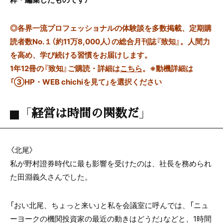
◎
各界一流プロフェッショナルの体験談を多数掲載、定期購
読者数No.１（約11万8,000人）の総合月刊誌『致知』。人間力
を高め、学び続ける習慣をお届けします。
1年12冊の『致知』ご購読・詳細は
こちら
。
※動機詳細は
「③HP・WEB chichiを見て」を選択ください
「経営は時間の関数だ」
〈北尾〉
私が野村證券時代に最も影響を受けたのは、社長を務められ
た田淵義久さんでした。
「おい北尾、ちょっと来い」と私を会議室に呼んでは、「ニュ
ーヨークの機関投資家の最近の動きはどうだ」などと、1時間