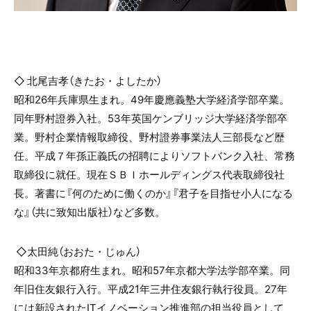
◇ 北尾吉孝（きたお・よしたか）
昭和
26
年兵庫県生まれ。
49
年慶應義塾大学経済学部卒業。
同年野村證券入社。
53
年英国ケンブリッジ大学経済学部卒
業。野村企業情報取締役、野村證券事業法人三部長など歴
任。平成７年孫正義氏の招聘によりソフトバンク入社、常務
取締役に就任。現在ＳＢＩホールディングス代表取締役社
長。著書に『何のために働くのか』『君子を目指せ小人になる
な』（共に致知出版社）など多数。
◇太田純（おおた・じゅん）
昭和
33
年京都府生まれ。昭和
57
年京都大学法学部卒業。同
年旧住友銀行入行。平成
21
年三井住友銀行執行役員。
27
年
には新設された
IT
イノベーション推進部の担当役員として、