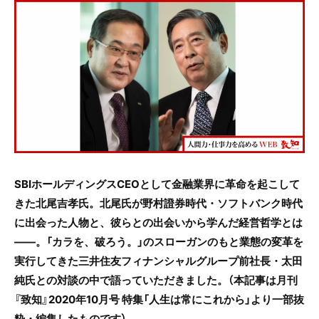
c
itt
e
e
er
b
o
o
k
SBIホールディングスCEOとして金融業界に革命を起こして
きた北尾吉孝氏。北尾氏が野村證券時代・ソフトバンク時代
に出会った人物と、彼らとの出会いから学んだ経営哲学とは
――。「カラを、破ろう。」のスローガンのもと業態の変革を
実行してきた三井住友フィナンシャルグループ前社長・太田
純氏との対談の中で語っていただきました。（本記事は月刊
『致知』2020年10月号 特集「人生は常にこれから」より一部抜
粋・編集したものです）