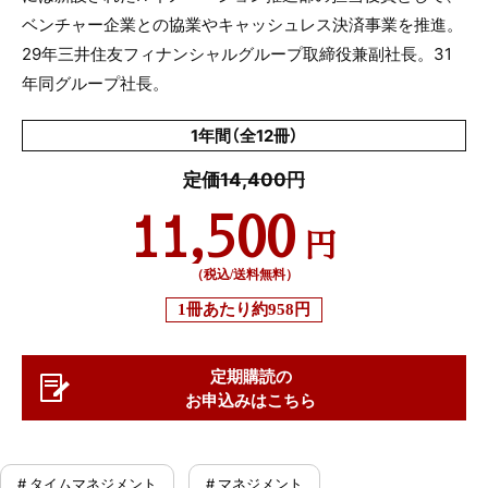
ベンチャー企業との協業やキャッシュレス決済事業を推進。
29
年三井住友フィナンシャルグループ取締役兼副社長。
31
年同グループ社長。
1年間（全12冊）
定価14,400円
11,500
円
（税込/送料無料）
1冊あたり
約958円
定期購読の
お申込みはこちら
# タイムマネジメント
# マネジメント