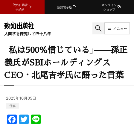
『致知』購読
オンライン
致知電子版
手続き
ショップ
メニュー
人間学を探究して四十八年
「私は500％信じている」——孫正
義氏がSBIホールディングス
CEO・北尾吉孝氏に語った言葉
2025年10月05日
仕事
F
T
Li
a
w
n