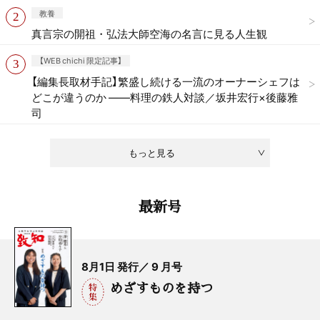
教養
真言宗の開祖・弘法大師空海の名言に見る人生観
【WEB chichi 限定記事】
【編集長取材手記】繁盛し続ける一流のオーナーシェフは
どこが違うのか ——料理の鉄人対談／坂井宏行×後藤雅
司
もっと見る
最新号
8月1日 発行／ 9 月号
めざすものを持つ