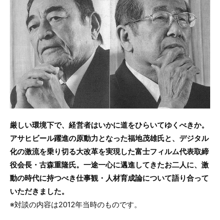
e
er
b
o
o
k
厳しい環境下で、経営者はいかに道をひらいてゆくべきか。
アサヒビール躍進の原動力となった福地茂雄氏と、デジタル
化の激流を乗り切る大改革を実現した富士フィルム代表取締
役会長・古森重隆氏。一途一心に邁進してきたお二人に、激
動の時代に持つべき仕事観・人材育成論について語り合って
いただきました。
※対談の内容は2012年当時のものです。