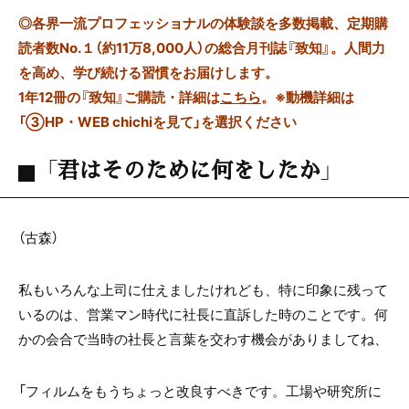
◎
各界一流プロフェッショナルの体験談を多数掲載、定期購
読者数No.１（約11万8,000人）の総合月刊誌『致知』。人間力
を高め、学び続ける習慣をお届けします。
1年12冊の『致知』ご購読・詳細は
こちら
。
※動機詳細は
「③HP・WEB chichiを見て」を選択ください
「君はそのために何をしたか」
（古森）
私もいろんな上司に仕えましたけれども、特に印象に残って
いるのは、営業マン時代に社長に直訴した時のことです。何
かの会合で当時の社長と言葉を交わす機会がありましてね、
「フィルムをもうちょっと改良すべきです。工場や研究所に