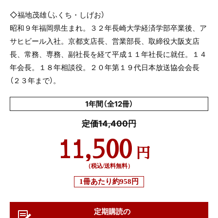
◇福地茂雄（ふくち・しげお）
昭和９年福岡県生まれ。３２年長崎大学経済学部卒業後、ア
サヒビール入社。京都支店長、営業部長、取締役大阪支店
長、常務、専務、副社長を経て平成１１年社長に就任。１４
年会長。１８年相談役。２０年第１９代日本放送協会会長
（２３年まで）。
1年間（全12冊）
定価14,400円
11,500
円
（税込/送料無料）
1冊あたり
約958円
定期購読の