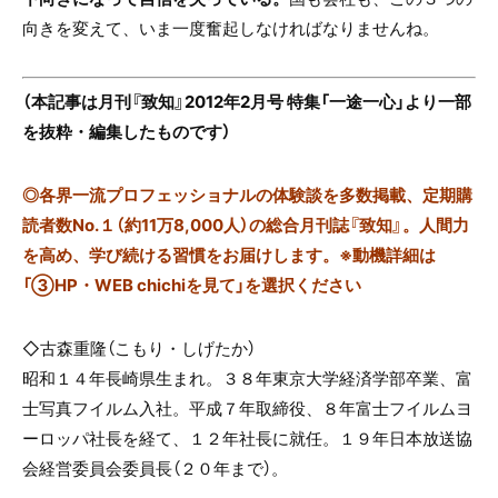
向きを変えて、いま一度奮起しなければなりませんね。
（本記事は月刊『致知』2012年2月号 特集「一途一心」より一部
を抜粋・編集したものです）
◎
各界一流プロフェッショナルの体験談を多数掲載、定期購
読者数No.１（約11万8,000人）の総合月刊誌『致知』。人間力
を高め、学び続ける習慣をお届けします。※動機詳細は
「③HP・WEB chichiを見て」を選択ください
◇古森重隆（こもり・しげたか）
昭和１４年長崎県生まれ。３８年東京大学経済学部卒業、富
士写真フイルム入社。平成７年取締役、８年富士フイルムヨ
ーロッパ社長を経て、１２年社長に就任。１９年日本放送協
会経営委員会委員長（２０年まで）。