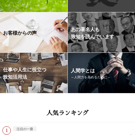
あの著名人も
お客様からの声
致知を読んでいます
仕事や人生に役立つ
人間学とは
致知活用法
～人間力を高めるために～
人気ランキング
注目の一冊