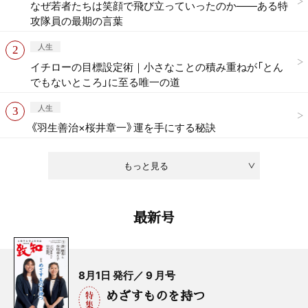
なぜ若者たちは笑顔で飛び立っていったのか——ある特
攻隊員の最期の言葉
人生
イチローの目標設定術｜小さなことの積み重ねが「とん
でもないところ」に至る唯一の道
人生
《羽生善治×桜井章一》運を手にする秘訣
もっと見る
最新号
8月1日 発行／ 9 月号
めざすものを持つ