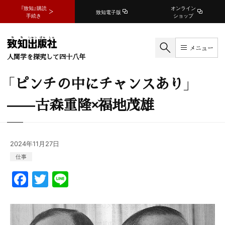
『致知』購読
オンライン
致知電子版
手続き
ショップ
メニュー
人間学を探究して四十八年
「ピンチの中にチャンスあり」
——古森重隆×福地茂雄
2024年11月27日
仕事
F
T
Li
a
w
n
c
itt
e