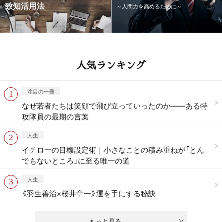
致知活用法
～人間力を高めるために～
人気ランキング
注目の一冊
なぜ若者たちは笑顔で飛び立っていったのか——ある特
攻隊員の最期の言葉
人生
イチローの目標設定術｜小さなことの積み重ねが「とん
でもないところ」に至る唯一の道
人生
《羽生善治×桜井章一》運を手にする秘訣
もっと見る