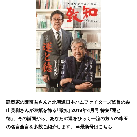
c
itt
e
e
er
b
o
o
k
建築家の隈研吾さんと北海道日本ハムファイターズ監督の栗
山英樹さんが表紙を飾る『致知』2019年4月号 特集「運と
徳」。その誌面から、あなたの運をひらく一流の方々の珠玉
の名言金言を多数ご紹介します。 ⇒最新号は
こちら