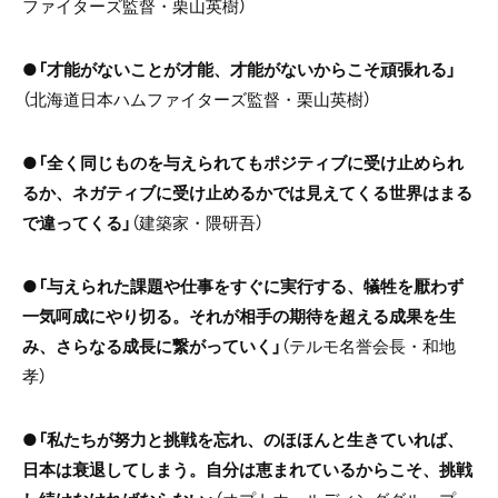
ファイターズ監督・栗山英樹）
●
「才能がないことが才能、才能がないからこそ頑張れる」
（北海道日本ハムファイターズ監督・栗山英樹）
●
「全く同じものを与えられてもポジティブに受け止められ
るか、ネガティブに受け止めるかでは見えてくる世界はまる
で違ってくる」
（建築家・隈研吾）
●
「与えられた課題や仕事をすぐに実行する、犠牲を厭わず
一気呵成にやり切る。それが相手の期待を超える成果を生
み、さらなる成長に繋がっていく」
（テルモ名誉会長・和地
孝）
●
「私たちが努力と挑戦を忘れ、のほほんと生きていれば、
日本は衰退してしまう。自分は恵まれているからこそ、挑戦