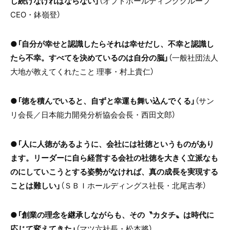
し続けなければならない」
（オプトホールディンググループ
CEO・鉢嶺登）
●
「自分が幸せと認識したらそれは幸せだし、不幸と認識し
たら不幸。すべてを決めているのは自分の脳」
（一般社団法人
大地が教えてくれたこと 理事・村上貴仁）
●
「徳を積んでいると、自ずと幸運も舞い込んでくる」
（サン
リ会長／日本能力開発分析協会会長・西田文郎）
●
「人に人徳があるように、会社には社徳というものがあり
ます。リーダーに自ら経営する会社の社徳を大きく立派なも
のにしていこうとする姿勢がなければ、真の成長を実現する
ことは難しい」
（ＳＢＩホールディングス社長・北尾吉孝）
●
「創業の理念を継承しながらも、その〝カタチ〟は時代に
応じて変えてきた」
（マツ六社長・松本將）