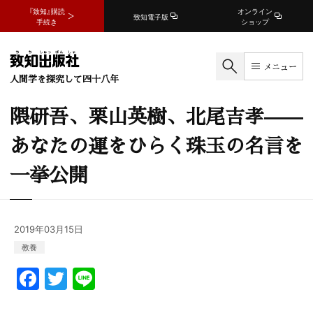
『致知』購読
オンライン
致知電子版
手続き
ショップ
メニュー
人間学を探究して四十八年
隈研吾、栗山英樹、北尾吉孝——
あなたの運をひらく珠玉の名言を
一挙公開
2019年03月15日
教養
F
T
Li
a
w
n