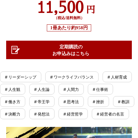
11,500
円
（税込/送料無料）
1冊あたり
約958円
定期購読の
お申込みはこちら
# リーダーシップ
# ワークライフバランス
# 人材育成
# 人生観
# 人生論
# 人間力
# 仕事術
# 働き方
# 帝王学
# 思考法
# 挫折
# 教訓
# 決断力
# 発想法
# 経営哲学
# 経営者の名言