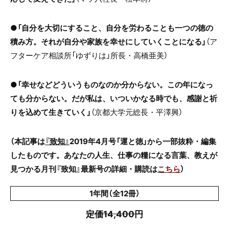
●
「自分を大切にすること、自分を労わることも一つの徳の
積み方。それが自分や家族を幸せにしていくことになる」
（ア
フターケア相談所「ゆずりは」所長・高橋亜美）
●
「幸せなどどういうものなのか分からない。この年になっ
ても分からない。だが私は、いついかなる時でも、感謝と祈
りを込めて生きていく」
（京都大学元総長・平澤興）
（本記事は
『致知』
2019年4月号「運と徳」から一部抜粋・編集
したものです。あなたの人生、仕事の糧になる言葉、教えが
見つかる月刊『致知』最新号の詳細・購読は
こちら
）
1年間（全12冊）
定価14,400円