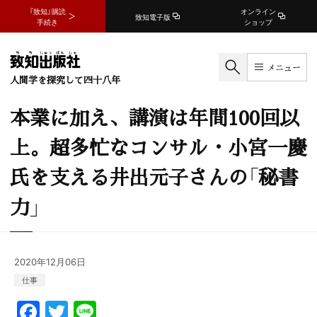
『致知』購読
オンライン
致知電子版
手続き
ショップ
メニュー
人間学を探究して四十八年
本業に加え、講演は年間100回以
上。超多忙なコンサル・小宮一慶
氏を支える井出元子さんの「秘書
力」
2020年12月06日
仕事
F
T
Li