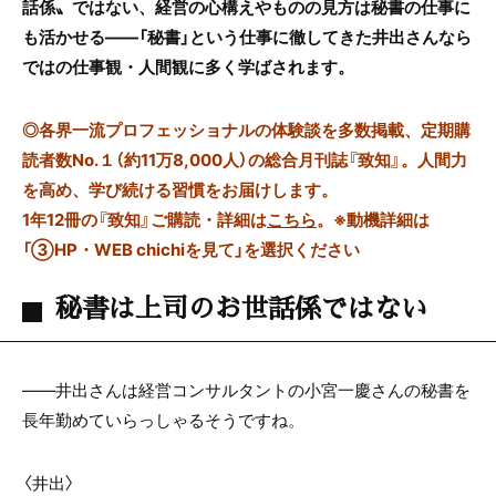
話係〟ではない、経営の心構えやものの見方は秘書の仕事に
も活かせる――「秘書」という仕事に徹してきた井出さんなら
ではの仕事観・人間観に多く学ばされます。
◎
各界一流プロフェッショナルの体験談を多数掲載、定期購
読者数No.１（約11万8,000人）の総合月刊誌『致知』。人間力
を高め、学び続ける習慣をお届けします。
1年12冊の『致知』ご購読・詳細は
こちら
。
※動機詳細は
「③HP・WEB chichiを見て」を選択ください
秘書は上司のお世話係ではない
――井出さんは経営コンサルタントの小宮一慶さんの秘書を
長年勤めていらっしゃるそうですね。
〈井出〉