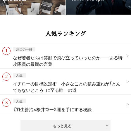
人気ランキング
注目の一冊
なぜ若者たちは笑顔で飛び立っていったのか——ある特
攻隊員の最期の言葉
人生
イチローの目標設定術｜小さなことの積み重ねが「とん
でもないところ」に至る唯一の道
人生
《羽生善治×桜井章一》運を手にする秘訣
もっと見る