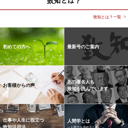
致知とは？
致知とは？一覧
初めての方へ
最新号のご案内
あの著名人も
お客様からの声
致知を読んでいます
仕事や人生に役立つ
人間学とは
致知活用法
～人間力を高めるために～