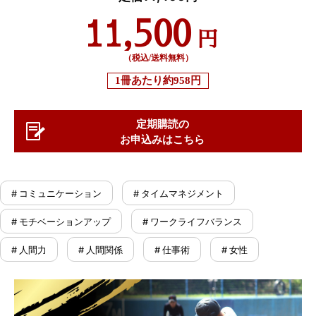
11,500
円
（税込/送料無料）
1冊あたり
約958円
定期購読の
お申込みはこちら
# コミュニケーション
# タイムマネジメント
# モチベーションアップ
# ワークライフバランス
# 人間力
# 人間関係
# 仕事術
# 女性