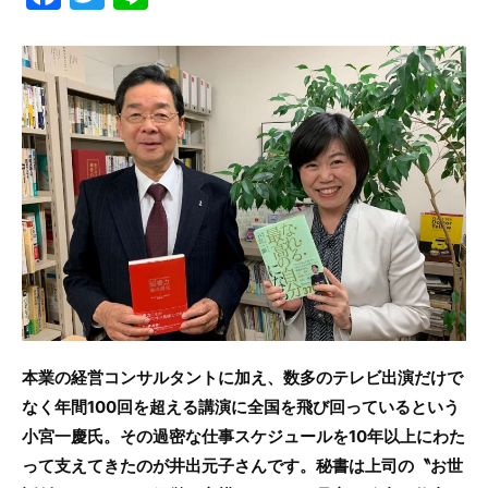
a
w
n
c
itt
e
e
er
b
o
o
k
本業の経営コンサルタントに加え、数多のテレビ出演だけで
なく年間100回を超える講演に全国を飛び回っているという
小宮一慶氏。その過密な仕事スケジュールを10年以上にわた
って支えてきたのが井出元子さんです。秘書は上司の〝お世