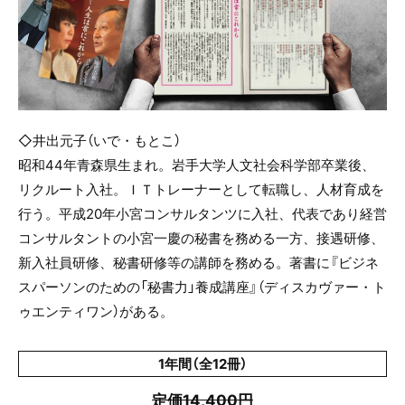
◇井出元子（いで・もとこ）
昭和44年青森県生まれ。岩手大学人文社会科学部卒業後、
リクルート入社。ＩＴトレーナーとして転職し、人材育成を
行う。平成20年小宮コンサルタンツに入社、代表であり経営
コンサルタントの小宮一慶の秘書を務める一方、接遇研修、
新入社員研修、秘書研修等の講師を務める。著書に『ビジネ
スパーソンのための「秘書力」養成講座』（ディスカヴァー・ト
ゥエンティワン）がある。
1年間（全12冊）
定価14,400円