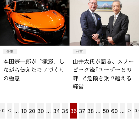
仕事
仕事
本田宗一郎が〝激怒〟し
山井太氏が語る、スノー
ながら伝えたモノづくり
ピーク流「ユーザーとの
の極意
絆」で危機を乗り越える
経営
...
10
20
30
...
34
35
36
37
38
...
50
60
...