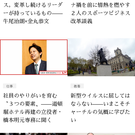
ス。変革し続けるリーダ
ナ禍を前に情熱を燃やす
ーが持っているもの——
２人のスポーツビジネス
牛尾治朗×金丸恭文
改革談義
仕事
教養
社員のやりがいを育む
新型ウイルスに屈しては
〝３つの要素〟——道頓
ならない——いまこそチ
堀ホテル再建の立役者・
ャーチルの気概に学びた
橋本明元専務に聞く
い