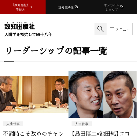
『致知』購読
オンライン
致知電子版
手続き
ショップ
メニュー
人間学を探究して四十八年
リーダーシップの記事一覧
人生仕事
人生仕事
不調時こそ改革のチャン
【島田慎二×池田純】コロ