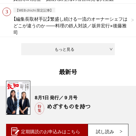
【WEB chichi 限定記事】
【編集長取材手記】繁盛し続ける一流のオーナーシェフは
どこが違うのか ——料理の鉄人対談／坂井宏行×後藤雅
司
もっと見る
最新号
8月1日 発行／ 9 月号
めざすものを持つ
定期購読の
お申込みはこちら
試し読み