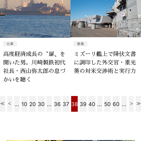
仕事
教養
高度経済成長の〝扉〟を
ミズーリ艦上で降伏文書
開いた男。川崎製鉄初代
に調印した外交官・重光
社長・西山弥太郎の息づ
葵の対米交渉術と実行力
かいを聴く
...
10
20
30
...
36
37
38
39
40
...
50
60
...