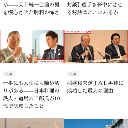
か——天下統一目前の男
対談】 選手を夢中にさせ
を慢心させた勝利の怖さ
る秘訣はどこにあるか
仕事
仕事
仕事にも人生にも締め切
稲盛和夫がＪＡＬ再建に
りがある——日本料理の
成功した最大の理由
鉄人・道場六三郎氏が10
代で決意したこと