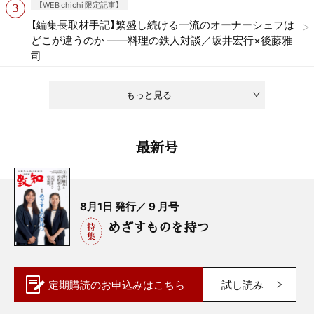
【WEB chichi 限定記事】
【編集長取材手記】繁盛し続ける一流のオーナーシェフは
どこが違うのか ——料理の鉄人対談／坂井宏行×後藤雅
司
もっと見る
最新号
8月1日 発行／ 9 月号
めざすものを持つ
定期購読の
お申込みはこちら
試し読み