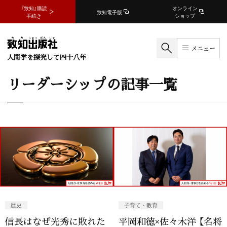
『致知』購読
オンライン
致知電子版
手続き
ショップ
メニュー
人間学を探究して四十八年
リーダーシップの記事一覧
歴史
子育て・教育
信長はなぜ光秀に敗れた
平岡和徳×佐々木洋 【名将