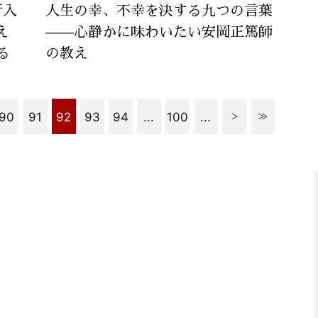
行入
人生の幸、不幸を決する九つの言葉
え
——心静かに味わいたい安岡正篤師
る
の教え
90
91
92
93
94
...
100
...