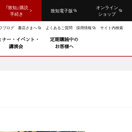
『致知』購読
オンライン
致知電子版
手続き
ショップ
フブログ
書店さまへ
よくあるご質問
採用情報
サイト内検索
ミナー・イベント・
定期購読中の
講演会
お客様へ