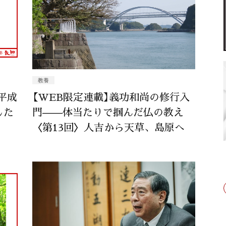
教養
平成
【WEB限定連載】義功和尚の修行入
した
門——体当たりで掴んだ仏の教え
〈第13回〉人吉から天草、島原へ