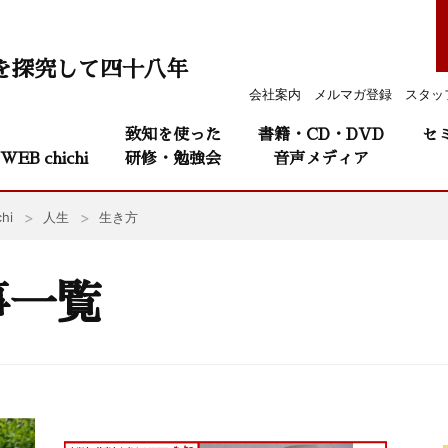
を探究して四十八年
会社案内
メルマガ登録
スタッ
致知を使った
書籍・CD・DVD
セ
WEB chichi
研修・勉強会
音声メディア
hi
人生
生き方
事一覧