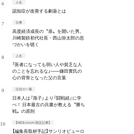
人生
認知症が改善する劇薬とは
仕事
高度経済成長の〝扉〟を開いた男。
川崎製鉄初代社長・西山弥太郎の息
づかいを聴く
人生
「医者になっても弱い人や貧乏な人
のことを忘れるな」——鎌田實氏の
心の背骨となった父の言葉
注目の一冊
日本人は『孫子』より『闘戦経』に学
べ！ 日本最古の兵書が教える〝勝ち
戦〟の原則
【WEB chichi 限定記事】
【編集長取材手記】サンリオピューロ