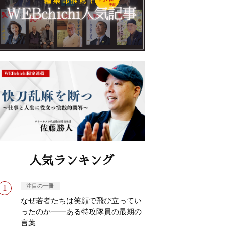
人気ランキング
注目の一冊
なぜ若者たちは笑顔で飛び立ってい
ったのか——ある特攻隊員の最期の
言葉