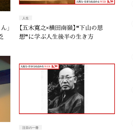
人生
ん」
【五木寛之×横田南嶺】❝下山の思
乏
想❞に学ぶ人生後半の生き方
注目の一冊