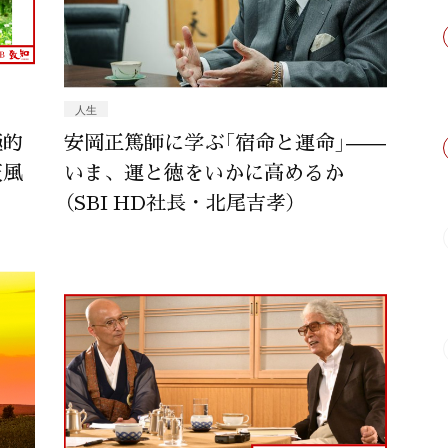
人生
極的
安岡正篤師に学ぶ「宿命と運命」——
天風
いま、運と徳をいかに高めるか
（SBI HD社長・北尾吉孝）