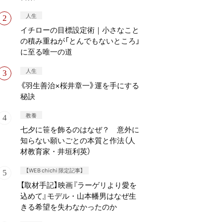
人生
イチローの目標設定術｜小さなこと
の積み重ねが「とんでもないところ」
に至る唯一の道
人生
《羽生善治×桜井章一》運を手にする
秘訣
教養
七夕に笹を飾るのはなぜ？ 意外に
知らない願いごとの本質と作法（人
材教育家・井垣利英）
【WEB chichi 限定記事】
【取材手記】映画『ラーゲリより愛を
込めて』モデル・山本幡男はなぜ生
きる希望を失わなかったのか