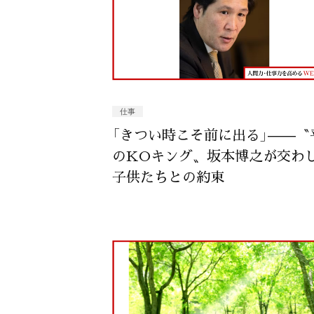
仕事
「きつい時こそ前に出る」——〝
のKOキング〟坂本博之が交わ
子供たちとの約束