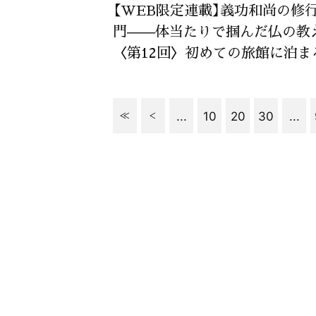
【WEB限定連載】義功和尚の修
門——体当たりで掴んだ仏の教
〈第12回〉初めての旅館に泊ま
...
10
20
30
...