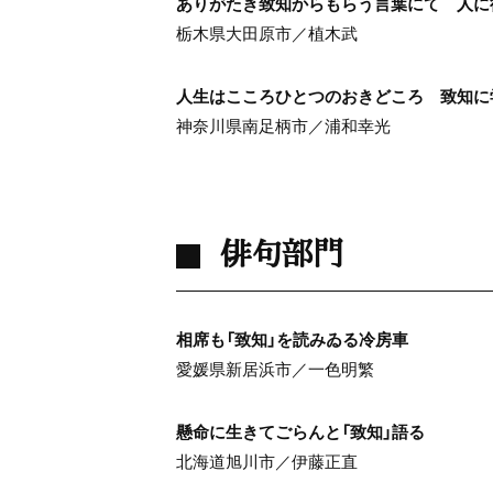
ありがたき致知からもらう言葉にて 人に
栃木県大田原市／植木武
人生はこころひとつのおきどころ 致知に
神奈川県南足柄市／浦和幸光
俳句部門
相席も「致知」を読みゐる冷房車
愛媛県新居浜市／一色明繁
懸命に生きてごらんと「致知」語る
北海道旭川市／伊藤正直