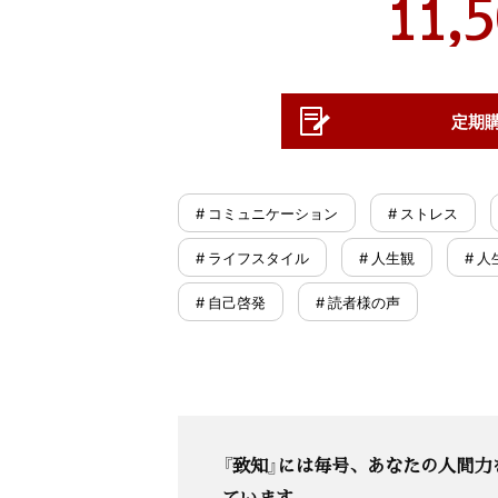
11,
定期
# コミュニケーション
# ストレス
# ライフスタイル
# 人生観
# 人
# 自己啓発
# 読者様の声
『致知』には毎号、あなたの人間力
ています。