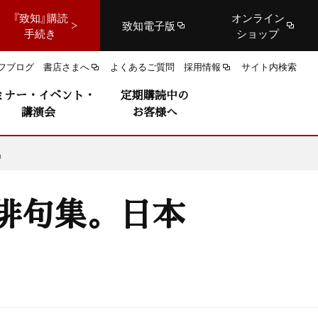
『致知』購読
オンライン
致知電子版
手続き
ショップ
フブログ
書店さまへ
よくあるご質問
採用情報
サイト内検索
ミナー・イベント・
定期購読中の
講演会
お客様へ
品
俳句集。日本