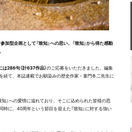
参加型企画として『致知』への思い、『致知』から得た感動
。
は286句（計637作品）
のご応募をいただきました。編集
を経て、本誌連載でお馴染みの歴史作家・童門冬二先生に
知』への愛情に溢れており、そこに込められた皆様の思
同時に、40周年という節目を迎えた『致知』に対する強い