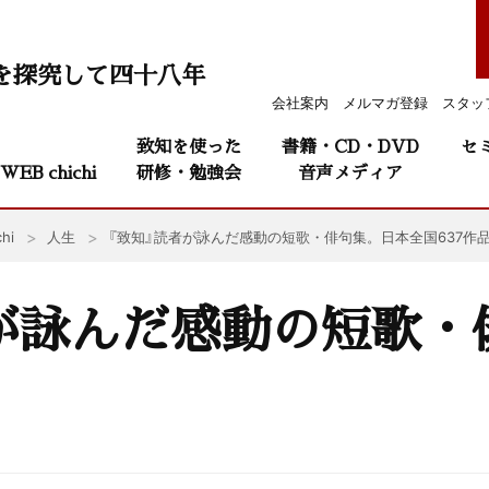
を探究して四十八年
会社案内
メルマガ登録
スタッ
致知を使った
書籍・CD・DVD
セ
WEB chichi
研修・勉強会
音声メディア
hi
人生
『致知』読者が詠んだ感動の短歌・俳句集。日本全国637作
が詠んだ感動の短歌・