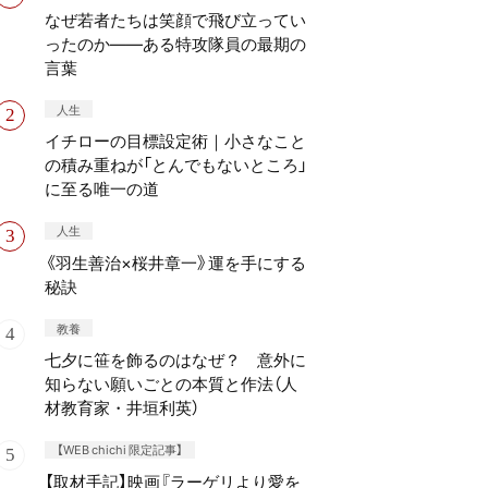
なぜ若者たちは笑顔で飛び立ってい
ったのか——ある特攻隊員の最期の
言葉
人生
イチローの目標設定術｜小さなこと
の積み重ねが「とんでもないところ」
に至る唯一の道
人生
《羽生善治×桜井章一》運を手にする
秘訣
教養
七夕に笹を飾るのはなぜ？ 意外に
知らない願いごとの本質と作法（人
材教育家・井垣利英）
【WEB chichi 限定記事】
【取材手記】映画『ラーゲリより愛を