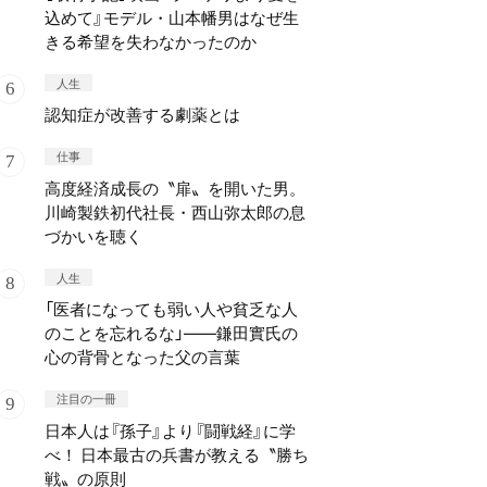
込めて』モデル・山本幡男はなぜ生
きる希望を失わなかったのか
人生
認知症が改善する劇薬とは
仕事
高度経済成長の〝扉〟を開いた男。
川崎製鉄初代社長・西山弥太郎の息
づかいを聴く
人生
「医者になっても弱い人や貧乏な人
のことを忘れるな」——鎌田實氏の
心の背骨となった父の言葉
注目の一冊
日本人は『孫子』より『闘戦経』に学
べ！ 日本最古の兵書が教える〝勝ち
戦〟の原則