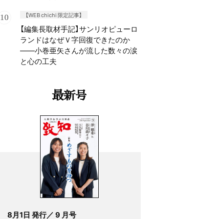
【WEB chichi 限定記事】
【編集長取材手記】サンリオピューロ
ランドはなぜＶ字回復できたのか
——小巻亜矢さんが流した数々の涙
と心の工夫
最新号
8月1日 発行／ 9 月号