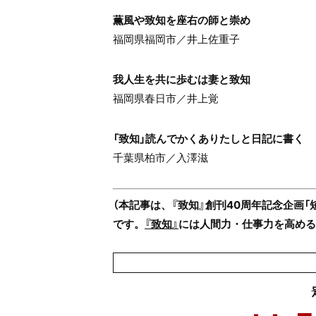
薫風や致知を座右の師と崇め
福岡県福岡市／井上佐重子
我人生を共に歩むは妻と致知
福岡県春日市／井上覚
「致知」読んでかくありたしと日記に書く
千葉県柏市／入澤滋
（本記事は、『致知』創刊40周年記念企画
です。
『致知』
には人間力・仕事力を高め