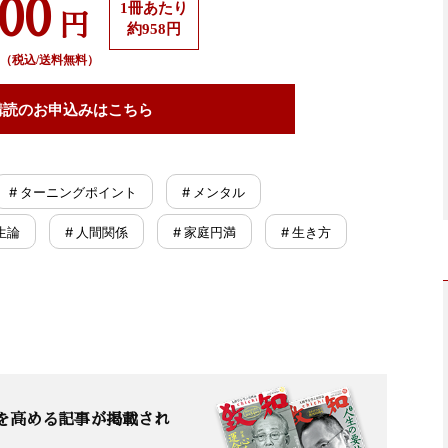
500
1冊あたり
円
約958円
（税込/送料無料）
購読の
お申込みはこちら
# ターニングポイント
# メンタル
生論
# 人間関係
# 家庭円満
# 生き方
を高める記事が掲載され