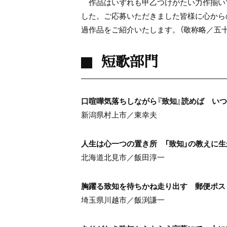
作品はいずれも甲乙つけがたい力作揃い
した。ご応募いただきました皆様に心から
過作品をご紹介いたします。（敬称略／五十
短歌部門
口喧嘩気落ちしながら『致知』読めば い
新潟県村上市／東幸夫
人生は心一つの置き所 「致知」の教えに
北海道北見市／飯田淳一
胸躍る致知を待ちかね走り出す 郵便ポス
埼玉県川越市／飯渕謙一