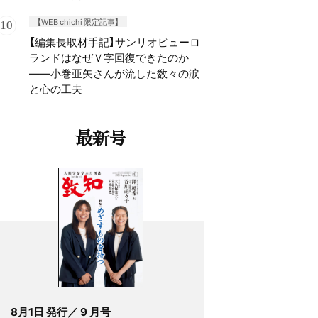
【WEB chichi 限定記事】
【編集長取材手記】サンリオピューロ
ランドはなぜＶ字回復できたのか
——小巻亜矢さんが流した数々の涙
と心の工夫
最新号
8月1日 発行／ 9 月号