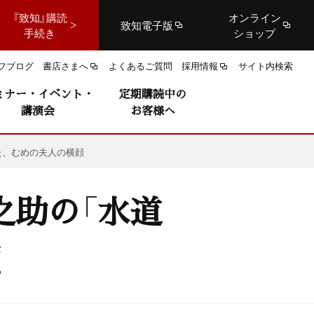
『致知』購読
オンライン
致知電子版
手続き
ショップ
フブログ
書店さまへ
よくあるご質問
採用情報
サイト内検索
ミナー・イベント・
定期購読中の
講演会
お客様へ
た、むめの夫人の横顔
之助の「水道
顔