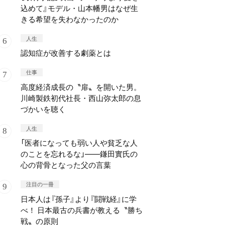
込めて』モデル・山本幡男はなぜ生
きる希望を失わなかったのか
人生
認知症が改善する劇薬とは
仕事
高度経済成長の〝扉〟を開いた男。
川崎製鉄初代社長・西山弥太郎の息
づかいを聴く
人生
「医者になっても弱い人や貧乏な人
のことを忘れるな」——鎌田實氏の
心の背骨となった父の言葉
注目の一冊
日本人は『孫子』より『闘戦経』に学
べ！ 日本最古の兵書が教える〝勝ち
戦〟の原則