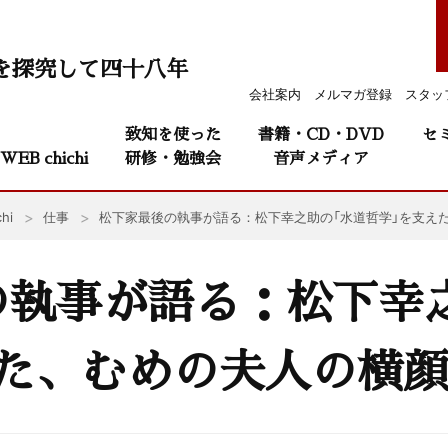
を探究して四十八年
会社案内
メルマガ登録
スタッ
致知を使った
書籍・CD・DVD
セ
WEB chichi
研修・勉強会
音声メディア
hi
仕事
松下家最後の執事が語る：松下幸之助の「水道哲学」を支え
の執事が語る：松下幸
えた、むめの夫人の横