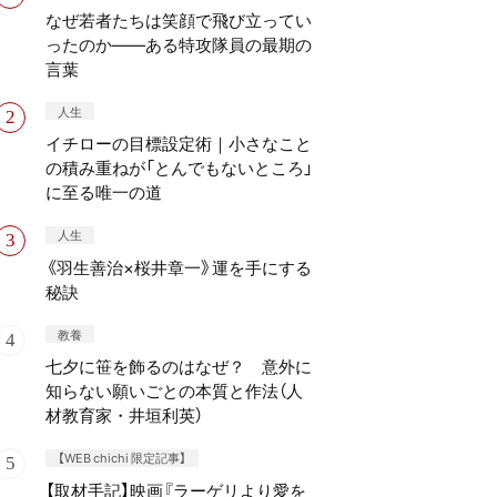
なぜ若者たちは笑顔で飛び立ってい
ったのか——ある特攻隊員の最期の
言葉
人生
イチローの目標設定術｜小さなこと
の積み重ねが「とんでもないところ」
に至る唯一の道
人生
《羽生善治×桜井章一》運を手にする
秘訣
教養
七夕に笹を飾るのはなぜ？ 意外に
知らない願いごとの本質と作法（人
材教育家・井垣利英）
【WEB chichi 限定記事】
【取材手記】映画『ラーゲリより愛を