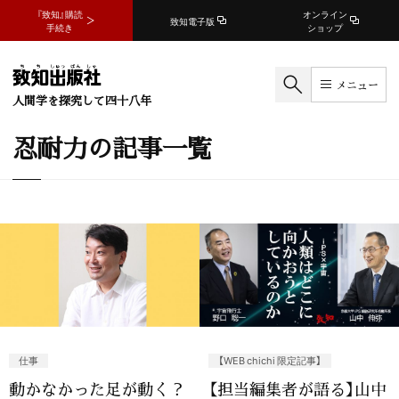
『致知』購読
オンライン
致知電子版
手続き
ショップ
メニュー
人間学を探究して四十八年
忍耐力の記事一覧
仕事
【WEB chichi 限定記事】
動かなかった足が動く？
【担当編集者が語る】山中