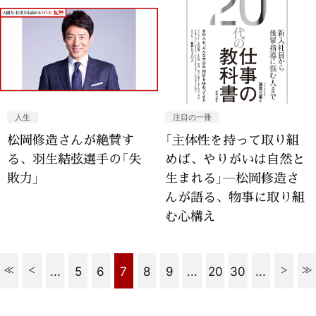
人生
注目の一冊
松岡修造さんが絶賛す
「主体性を持って取り組
る、羽生結弦選手の「失
めば、やりがいは自然と
敗力」
生まれる」―松岡修造さ
んが語る、物事に取り組
む心構え
...
5
6
7
8
9
...
20
30
...