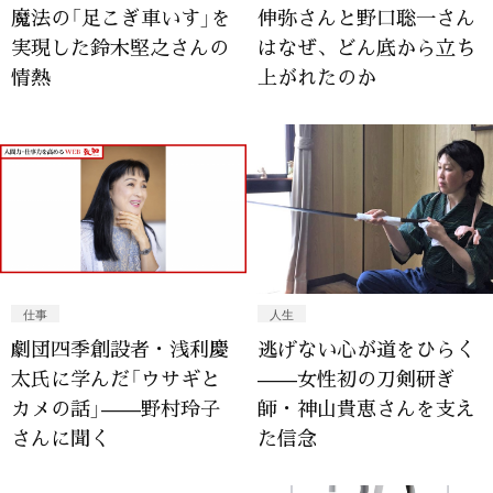
魔法の「足こぎ車いす」を
伸弥さんと野口聡一さん
実現した鈴木堅之さんの
はなぜ、どん底から立ち
情熱
上がれたのか
仕事
人生
劇団四季創設者・浅利慶
逃げない心が道をひらく
太氏に学んだ「ウサギと
——女性初の刀剣研ぎ
カメの話」——野村玲子
師・神山貴恵さんを支え
さんに聞く
た信念