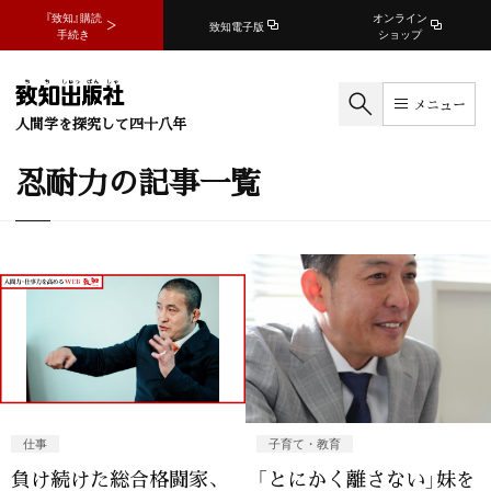
『致知』購読
オンライン
致知電子版
手続き
ショップ
メニュー
人間学を探究して四十八年
忍耐力の記事一覧
仕事
子育て・教育
負け続けた総合格闘家、
「とにかく離さない」妹を