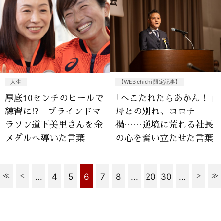
人生
【WEB chichi 限定記事】
厚底10センチのヒールで
「へこたれたらあかん！」
練習に!? ブラインドマ
母との別れ、コロナ
ラソン道下美里さんを金
禍……逆境に荒れる社長
メダルへ導いた言葉
の心を奮い立たせた言葉
...
4
5
6
7
8
...
20
30
...