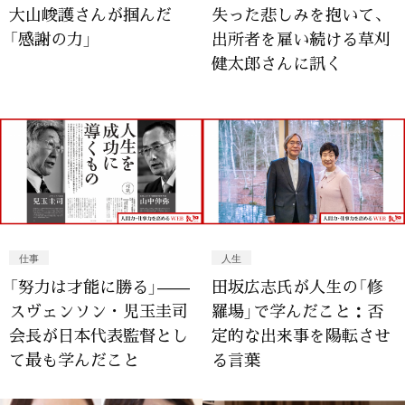
大山峻護さんが掴んだ
失った悲しみを抱いて、
「感謝の力」
出所者を雇い続ける草刈
健太郎さんに訊く
仕事
人生
「努力は才能に勝る」——
田坂広志氏が人生の「修
スヴェンソン・児玉圭司
羅場」で学んだこと：否
会長が日本代表監督とし
定的な出来事を陽転させ
て最も学んだこと
る言葉