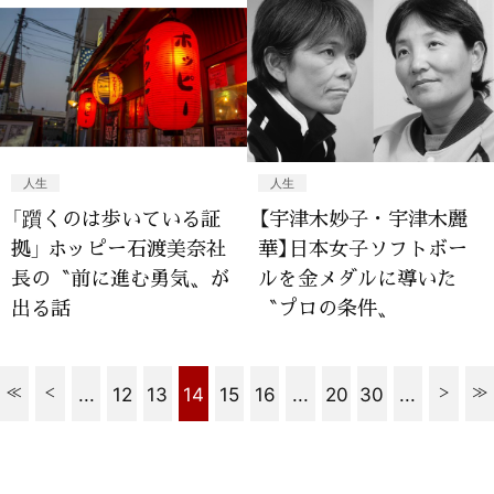
人生
人生
「躓くのは歩いている証
【宇津木妙子・宇津木麗
拠」 ホッピー石渡美奈社
華】日本女子ソフトボー
長の〝前に進む勇気〟が
ルを金メダルに導いた
出る話
〝プロの条件〟
...
12
13
14
15
16
...
20
30
...