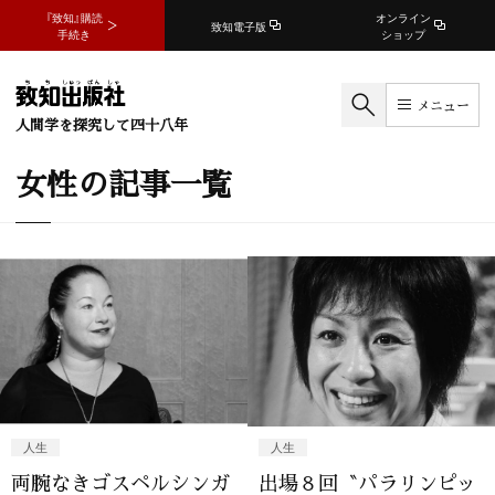
『致知』購読
オンライン
致知電子版
手続き
ショップ
メニュー
人間学を探究して四十八年
女性の記事一覧
人生
人生
両腕なきゴスペルシンガ
出場８回〝パラリンピッ