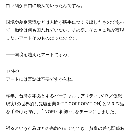
白い鳩が自由に飛んでいったんですね。
国境や差別意識などは人間が勝手につくり出したものであっ
て、動物は何も囚われていない。その姿こそまさに私が表現
したいアートそのものだったのです。
――国境を越えたアートですね。
〈小松〉
アートには言語は不要ですからね。
昨年、台湾を本拠とするバーチャルリアリティ（ＶＲ／仮想
現実）の世界的な先駆企業（HTC CORPORATION）とＶＲ作品
を手掛けた際は、「INORI～祈祷～」をテーマにしました。
祈るという行為はどの宗教の人でもでき、貧富の差も関係あ