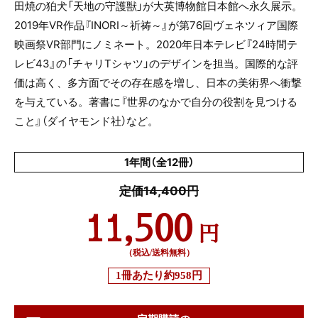
田焼の狛犬「天地の守護獣」が大英博物館日本館へ永久展示。
2019年VR作品『INORI～祈祷～』が第76回ヴェネツィア国際
映画祭VR部門にノミネート。2020年日本テレビ『24時間テ
レビ43』の「チャリTシャツ」のデザインを担当。国際的な評
価は高く、多方面でその存在感を増し、日本の美術界へ衝撃
を与えている。著書に『世界のなかで自分の役割を見つける
こと』（ダイヤモンド社）など。
1年間（全12冊）
定価14,400円
11,500
円
（税込/送料無料）
1冊あたり
約958円