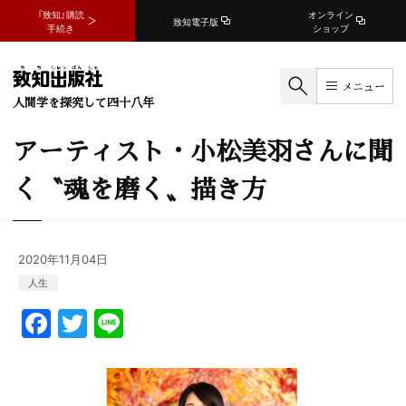
『致知』購読
オンライン
致知電子版
手続き
ショップ
メニュー
人間学を探究して四十八年
アーティスト・小松美羽さんに聞
く〝魂を磨く〟描き方
2020年11月04日
人生
F
T
Li
a
w
n
c
itt
e