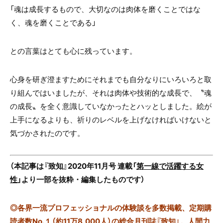
「魂は成長するもので、大切なのは肉体を磨くことではな
く、魂を磨くことである」
との言葉はとても心に残っています。
心身を研ぎ澄ますためにそれまでも自分なりにいろいろと取
り組んではいましたが、それは肉体や技術的な成長で、〝魂
の成長〟を全く意識していなかったとハッとしました。絵が
上手になるよりも、祈りのレベルを上げなければいけないと
気づかされたのです。
（本記事は『致知』2020年11月号 連載「
第一線で活躍する女
性
」より一部を抜粋・編集したものです）
◎
各界一流プロフェッショナルの体験談を多数掲載、定期購
読者数No.１（約11万8,000人）の総合月刊誌『致知』。人間力