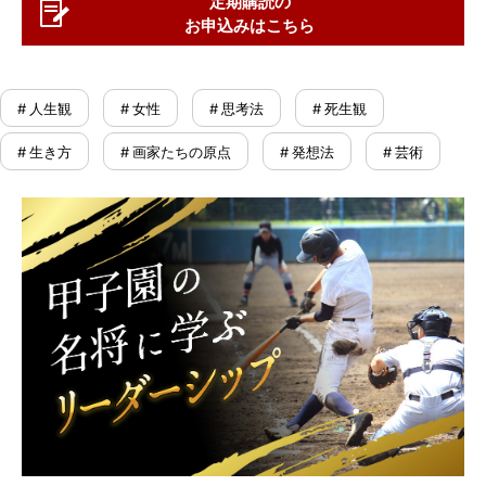
定期購読の
お申込みはこちら
# 人生観
# 女性
# 思考法
# 死生観
# 生き方
# 画家たちの原点
# 発想法
# 芸術