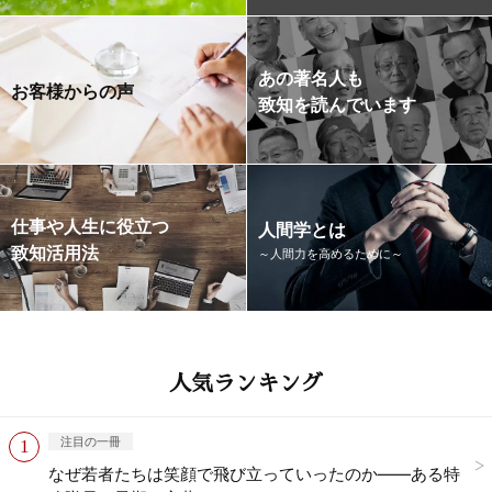
あの著名人も
お客様からの声
致知を読んでいます
仕事や人生に役立つ
人間学とは
致知活用法
～人間力を高めるために～
人気ランキング
注目の一冊
なぜ若者たちは笑顔で飛び立っていったのか——ある特