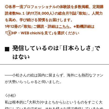
◎
各界一流プロフェッショナルの体験談を多数掲載、定期購
読者数No.１（約11万8,000人）の総合月刊誌『致知』。人間力
を高め、学び続ける習慣をお届けします。
1年12冊の『致知』ご購読・詳細は
こちら
。
※動機詳細は
「③HP・WEB chichiを見て」を選択ください
発信しているのは「日本らしさ」で
はない
――小松さんの絵は国内に留まらず、海外にも熱烈なファン
が大勢いらっしゃると伺いました。
〈小松〉
私は根本的に「大和力(やまとちから)」というものをすごく大
切にしているのですが、それを様々な場で発信しているため