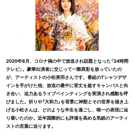
e
er
b
o
o
k
2020年8月、コロナ禍の中で放送され話題となった『24時間
テレビ』。豪華出演者に交じって一際異彩を放っていたの
が、アーティストの小松美羽さんです。番組のTシャツデザ
インを手がけた他、放送の最中に背丈を超すキャンバスと向
き合い、迫力あるライブペインティングを実演され感動を呼
びました。祈りや「大和力」を背景に神獣とその世界を描き上
げる小松さんは、どのような半生を過ごし、唯一の表現に辿
り着いたのか。近年国際的にも評価を高める気鋭のアーティ
ストの言葉に迫ります。