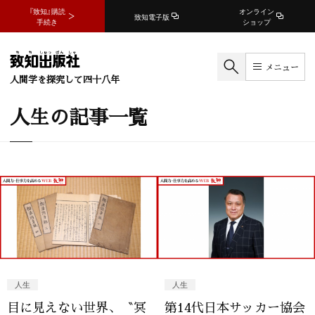
『致知』購読
オンライン
致知電子版
手続き
ショップ
メニュー
人間学を探究して四十八年
人生の記事一覧
人生
人生
目に見えない世界、〝冥
第14代日本サッカー協会