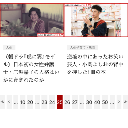
人生
人生子育て・教育
〈朝ドラ『虎に翼』モデ
逆境の中にあったお笑い
ル〉日本初の女性弁護
芸人・小島よしおの背中
士・三淵嘉子の人格はい
を押した1冊の本
かに育まれたのか
...
10
20
...
23
24
25
26
27
...
30
40
50
...