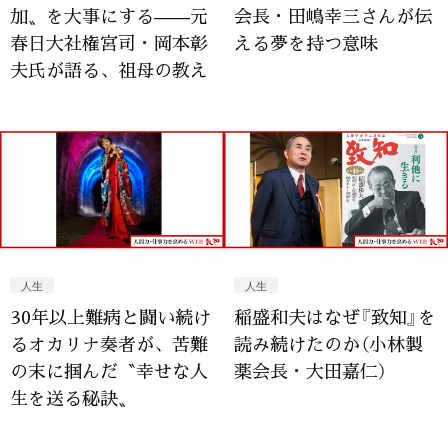
加〟を大事にする——元
会長・田嶋幸三さんが伝
春日大社権宮司・岡本彰
える夢を持つ意味
夫氏が語る、祖母の教え
人生
人生
30年以上難病と闘い続け
稲盛和夫はなぜ『致知』を
るオカリナ奏者が、苦難
読み続けたのか（小林製
の末に掴んだ〝幸せな人
薬会長・大田嘉仁）
生を送る秘訣〟