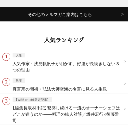
その他のメルマガご案内はこちら
人気ランキング
人生
人気作家・浅見帆帆子が明かす、好運が長続きしない３
つの理由
教養
真言宗の開祖・弘法大師空海の名言に見る人生観
【WEB chichi 限定記事】
【編集長取材手記】繁盛し続ける一流のオーナーシェフは
どこが違うのか ——料理の鉄人対談／坂井宏行×後藤雅
司