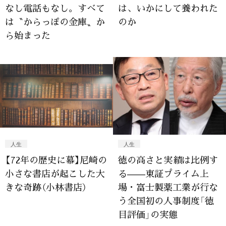
なし電話もなし。すべて
は、いかにして養われた
は〝からっぽの金庫〟か
のか
ら始まった
人生
人生
【72年の歴史に幕】尼崎の
徳の高さと実績は比例す
小さな書店が起こした大
る——東証プライム上
きな奇跡（小林書店）
場・富士製薬工業が行な
う全国初の人事制度「徳
目評価」の実態