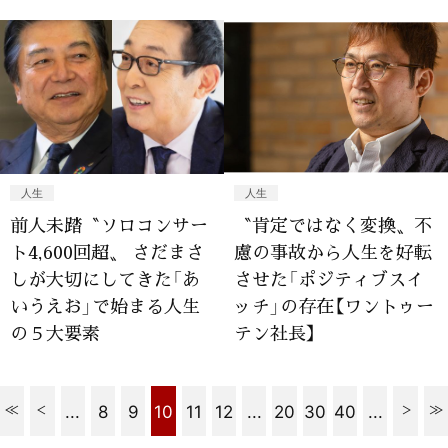
人生
人生
前人未踏〝ソロコンサー
〝肯定ではなく変換〟不
ト4,600回超〟 さだまさ
慮の事故から人生を好転
しが大切にしてきた「あ
させた「ポジティブスイ
いうえお」で始まる人生
ッチ」の存在【ワントゥー
の５大要素
テン社長】
...
8
9
10
11
12
...
20
30
40
...