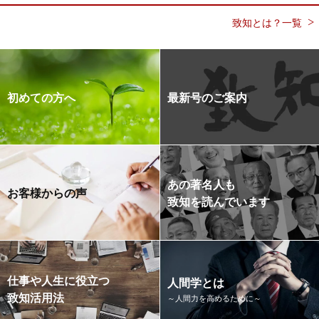
致知とは？一覧
初めての方へ
最新号のご案内
あの著名人も
お客様からの声
致知を読んでいます
仕事や人生に役立つ
人間学とは
致知活用法
～人間力を高めるために～