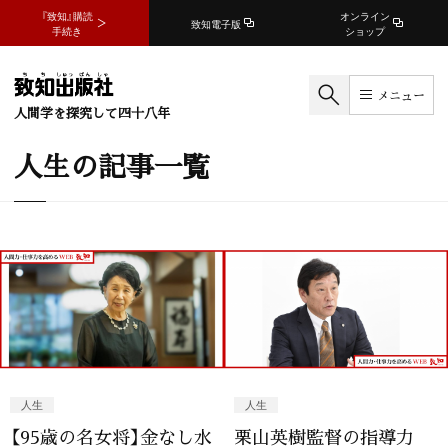
『致知』購読
オンライン
致知電子版
手続き
ショップ
メニュー
人間学を探究して四十八年
人生の記事一覧
人生
人生
【95歳の名女将】金なし水
栗山英樹監督の指導力