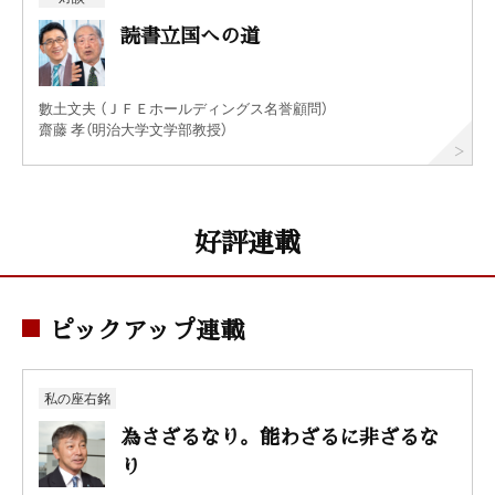
読書立国への道
數土文夫 （ＪＦＥホールディングス名誉顧問）
齋藤 孝（明治大学文学部教授）
好評連載
ピックアップ連載
私の座右銘
為さざるなり。能わざるに非ざるな
り