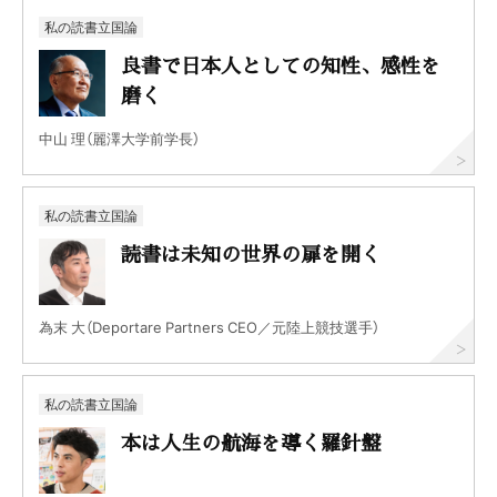
私の読書立国論
良書で日本人としての知性、感性を
磨く
中山 理（麗澤大学前学長）
私の読書立国論
読書は未知の世界の扉を開く
為末 大（Deportare Partners CEO／元陸上競技選手）
私の読書立国論
本は人生の航海を導く羅針盤