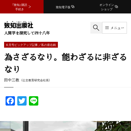
『致知』購読
オンライン
致知電子版
手続き
ショップ
メニュー
人間学を探究して四十八年
6 月号ピックアップ記事 ／私の座右銘
為さざるなり。能わざるに非ざる
なり
田中三教
（公文教育研究会社長）
F
T
Li
a
w
n
c
itt
e
e
er