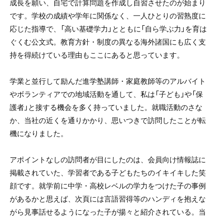
成長を願い、自宅で計算問題を作成し自習させたのが始まり
です。学校の成績や学年に関係なく、一人ひとりの習熟度に
応じた指導で、「高い基礎学力」とともに「自ら学ぶ力」を育は
ぐくむ公文式。教育方針・制度の異なる海外諸国にも広く支
持を得続けている理由もここにあると思っています。
学業と並行して励んだ進学塾講師・家庭教師等のアルバイト
やボランティアでの地域活動を通して、私は「子ども」や「保
護者」と接する機会を多く持っていました。就職活動のさな
か、当社の近くを通りかかり、思いつきで訪問したことが転
機になりました。
アポイントなしの訪問者が目にしたのは、会員向け情報誌に
掲載されていた、学習者である子どもたちのイキイキした笑
顔です。就学前に中学・高校レベルの学力をつけた子の事例
があるかと思えば、次頁には言語習得等のハンディを抱えな
がら見事話せるようになった子が揚々と紹介されている。当