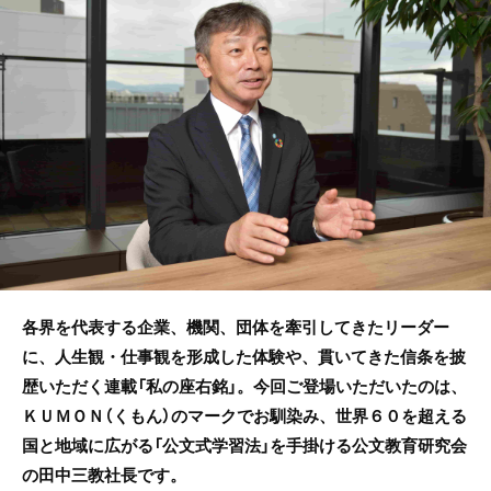
b
o
o
k
各界を代表する企業、機関、団体を牽引してきたリーダー
に、人生観・仕事観を形成した体験や、貫いてきた信条を披
歴いただく連載「私の座右銘」。今回ご登場いただいたのは、
ＫＵＭＯＮ（くもん）のマークでお馴染み、世界６０を超える
国と地域に広がる「公文式学習法」を手掛ける公文教育研究会
の田中三教社長です。