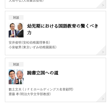
大垣守弘（大垣書店会長）
対談
幼児期における国語教育の驚くべき
力
安井俊明（安松幼稚園理事長）
小泉敏男（東京いずみ幼稚園園長）
対談
読書立国への道
數土文夫 （ＪＦＥホールディングス名誉顧問）
齋藤 孝（明治大学文学部教授）