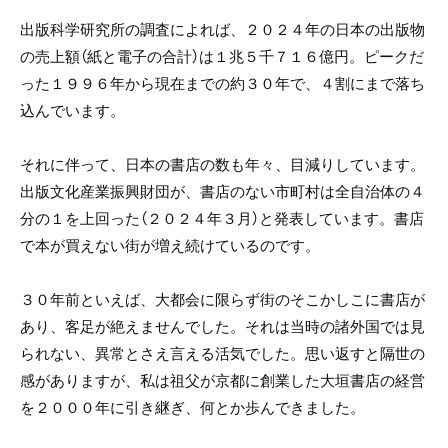
出版科学研究所の調査によれば、２０２４年の日本の出版物
の売上額（紙と電子の合計）は１兆５千７１６億円。ピークだ
った１９９６年から現在までの約３０年で、４割にまで落ち
込んでいます。
それに伴って、日本の書店の数も年々、目減りしています。
出版文化産業振興財団が、書店のない市町村は全自治体の４
分の１を上回った（２０２４年３月）と発表しています。書店
で本が買えない街が増え続けているのです。
３０年前といえば、大都会に限らず街のそこかしこに書店が
あり、客足が絶えませんでした。それは当時の諸外国では見
られない、異常とさえ言える活気でした。思い返すと隔世の
感がありますが、私は祖父が京都に創業した大垣書店の経営
を２０００年に引き継ぎ、何とか歩んできました。