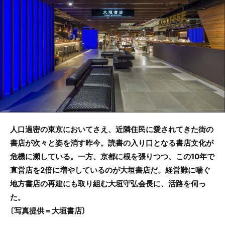
o
o
k
人口過密の東京においてさえ、近隣住民に愛されてきた街の
書店が次々と姿を消す昨今。読書の入り口となる書店文化が
危機に瀕している。一方、京都に根を張りつつ、この10年で
直営店を2倍に増やしているのが大垣書店だ。経営難に喘ぐ
地方書店の再建にも取り組む大垣守弘会長に、活路を伺っ
た。
〔写真提供＝大垣書店〕