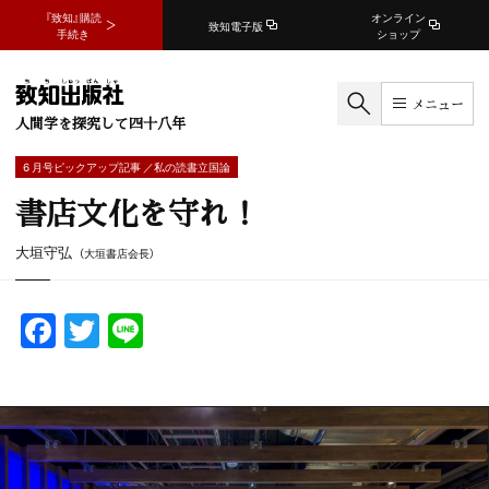
『致知』購読
オンライン
致知電子版
手続き
ショップ
メニュー
人間学を探究して四十八年
6 月号ピックアップ記事 ／私の読書立国論
書店文化を守れ！
大垣守弘
（大垣書店会長）
F
T
Li
a
w
n
c
itt
e
e
er
b