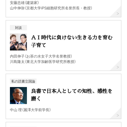
安藤忠雄（建築家）
山中伸弥（京都大学iPS細胞研究所名誉所長・教授）
対談
ＡＩ時代に負けない生きる力を育む
子育て
内田伸子（お茶の水女子大学名誉教授）
川島隆太（東北大学加齢医学研究所教授）
私の読書立国論
良書で日本人としての知性、感性を
磨く
中山 理（麗澤大学前学長）