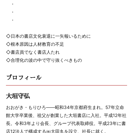
・
・
・
◇日本の書店文化衰退に一矢報いるために
◇根本原因は人材教育の不足
◇書店員でなく書店人たれ
◇合理化の波の中で守り抜くべきもの
プロフィール
大垣守弘
おおがき・もりひろ――昭和34年京都府生まれ。57年立命
館大学卒業後、祖父が創業した大垣書店に入社。平成12年社
長。令和3年より会長、グループ代表取締役。平成23年に書
店12法人で構成する㈱大田丸を設立、社長に就く。