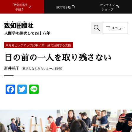
『致知』購読
オンライン
致知電子版
手続き
ショップ
メニュー
人間学を探究して四十八年
6 月号ピックアップ記事 ／第一線で活躍する女性
目の前の一人を取り残さない
新井鷗子
（横浜みなとみらいホール館長）
F
T
Li
a
w
n
c
itt
e
e
er
b