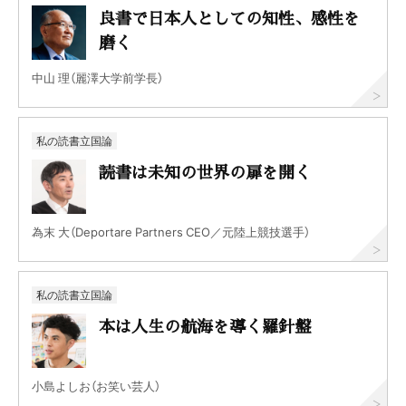
良書で日本人としての知性、感性を
磨く
中山 理（麗澤大学前学長）
私の読書立国論
読書は未知の世界の扉を開く
為末 大（Deportare Partners CEO／元陸上競技選手）
私の読書立国論
本は人生の航海を導く羅針盤
小島よしお（お笑い芸人）