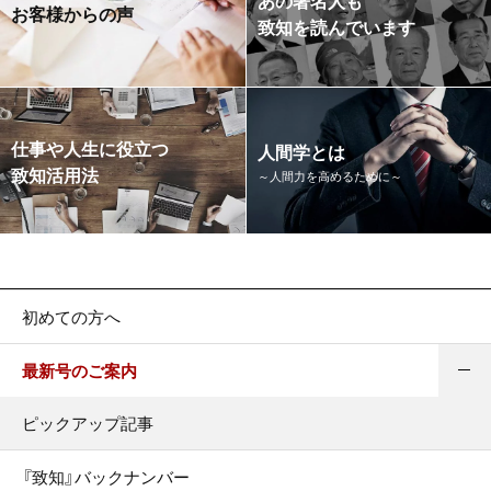
あの著名人も
お客様からの声
致知を読んでいます
仕事や人生に役立つ
人間学とは
致知活用法
～人間力を高めるために～
初めての方へ
最新号のご案内
ピックアップ記事
『致知』バックナンバー