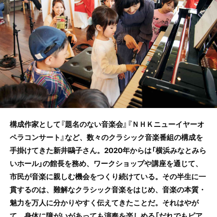
o
o
k
構成作家として『題名のない音楽会』『ＮＨＫニューイヤーオ
ペラコンサート』など、数々のクラシック音楽番組の構成を
手掛けてきた新井鷗子さん。2020年からは「横浜みなとみら
いホール」の館長を務め、ワークショップや講座を通じて、
市民が音楽に親しむ機会をつくり続けている。その半生に一
貫するのは、難解なクラシック音楽をはじめ、音楽の本質・
魅力を万人に分かりやすく伝えてきたことだ。それはやが
て、身体に障がいがあっても演奏を楽しめる「だれでもピア