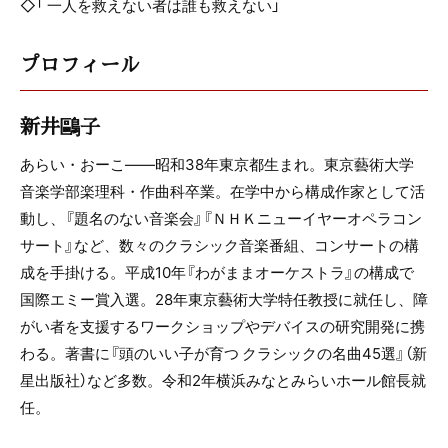
◇「 一人を救えない者は誰も救えない」
プロフィール
新井鷗子
あらい・おーこ――昭和38年東京都生まれ。東京藝術大学
音楽学部楽理科・作曲科卒業。在学中から構成作家として活
動し、『題名のない音楽会』『ＮＨＫニューイヤーオペラコン
サート』など、数々のクラシック音楽番組、コンサートの構
成を手掛ける。平成10年『わがままオーケストラ』の構成で
国際エミー賞入選。28年東京藝術大学特任教授に就任し、障
がい者を支援するワークショップやデバイスの研究開発に携
わる。著書に『頭のいい子が育つ クラシックの名曲45選』（新
星出版社）など多数。令和2年横浜みなとみらいホール館長就
任。