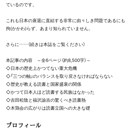
ているのです。
これも日本の衰退に直結する非常に由々しき問題であるにも
拘(かかわ)らず、あまり知られていません。
さらに……（続きは本誌をご覧ください）
本記事の内容 ～全6ページ（約8,500字）～
◇日本の歴史上かつてない重大危機
◇「三つの軸」のバランスを取り戻さなければならない
◇歴史が教える読書と国家盛衰の関係
◇かつて日本人ほど読書する民族はなかった
◇吉田松陰と福沢諭吉の驚くべき読書熱
◇木鶏会の広がりは読書立国への大きな礎
プロフィール