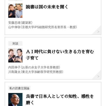
読書は国の未来を開く
安藤忠雄（建築家）
山中伸弥（京都大学iPS細胞研究所名誉所長・教授）
対談
ＡＩ時代に負けない生きる力を育む
子育て
内田伸子（お茶の水女子大学名誉教授）
川島隆太（東北大学加齢医学研究所教授）
私の読書立国論
良書で日本人としての知性、感性を
磨く