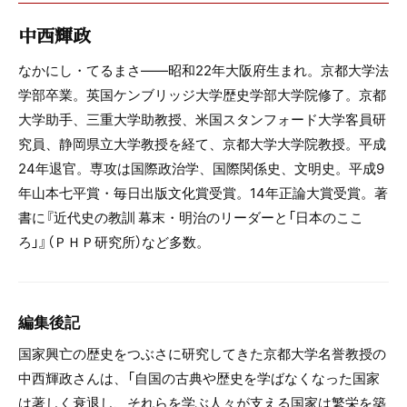
中西輝政
なかにし・てるまさ――昭和22年大阪府生まれ。京都大学法
学部卒業。英国ケンブリッジ大学歴史学部大学院修了。京都
大学助手、三重大学助教授、米国スタンフォード大学客員研
究員、静岡県立大学教授を経て、京都大学大学院教授。平成
24年退官。専攻は国際政治学、国際関係史、文明史。平成9
年山本七平賞・毎日出版文化賞受賞。14年正論大賞受賞。著
書に『近代史の教訓 幕末・明治のリーダーと「日本のここ
ろ」』（ＰＨＰ研究所）など多数。
編集後記
国家興亡の歴史をつぶさに研究してきた京都大学名誉教授の
中西輝政さんは、「自国の古典や歴史を学ばなくなった国家
は著しく衰退し、それらを学ぶ人々が支える国家は繁栄を築