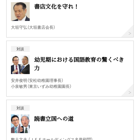
書店文化を守れ！
大垣守弘（大垣書店会長）
対談
幼児期における国語教育の驚くべき
力
安井俊明（安松幼稚園理事長）
小泉敏男（東京いずみ幼稚園園長）
対談
読書立国への道
數土文夫 （ＪＦＥホールディングス名誉顧問）