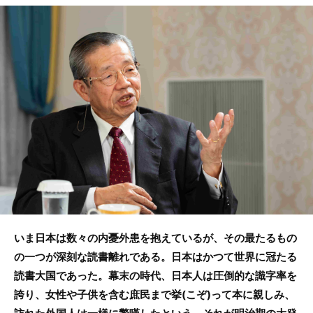
c
itt
e
e
er
b
o
o
k
いま日本は数々の内憂外患を抱えているが、その最たるもの
の一つが深刻な読書離れである。日本はかつて世界に冠たる
読書大国であった。幕末の時代、日本人は圧倒的な識字率を
誇り、女性や子供を含む庶民まで挙(こぞ)って本に親しみ、