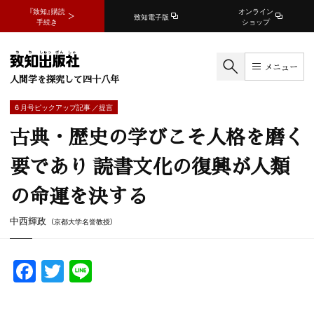
『致知』購読
オンライン
致知電子版
手続き
ショップ
メニュー
人間学を探究して四十八年
6 月号ピックアップ記事 ／提言
古典・歴史の学びこそ人格を磨く
要であり 読書文化の復興が人類
の命運を決する
中西輝政
（京都大学名誉教授）
F
T
Li
a
w
n