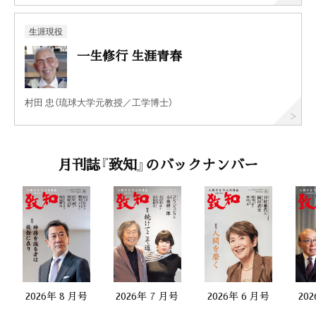
生涯現役
一生修行 生涯青春
村田 忠（琉球大学元教授／工学博士）
月刊誌『致知』のバックナンバー
2026年 8 月号
2026年 7 月号
2026年 6 月号
20