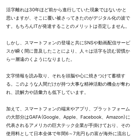
活字離れは30年ほど前から進行していた現象ではないかと
思いますが、そこに覆い被さってきたのがデジタル化の波で
す。もちろんITが発達することのメリットは否定しません。
しかし、スマートフォンの登場と共にSNSや動画配信サービ
スが瞬く間に普及したことにより、人々は活字を読む習慣か
ら一層遠のくようになりました。
文字情報を読み取り、それを頭脳や心に焼きつけて蓄積す
る。このような人間だけが持つ大事な精神活動の機会が奪わ
れ、読解力や語彙力も低下しています。
加えて、スマートフォンの端末やアプリ、プラットフォーム
の大部分はGAFA（Google、Apple、Facebook、Amazon）に
代表されるアメリカの巨大テック企業が手掛けており、その
使用料として日本全体で年間6～7兆円もの富が海外に流出し