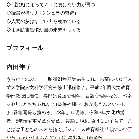
◇「遊び」によってＡＩに負けない力が育つ
◇読書が持つ力「クシュラの奇跡」
◇人間の脳はすごい力を秘めている
◇よき読書習慣が国の未来をつくる
プロフィール
内田伸子
うちだ・のぶこ――昭和21年群馬県生まれ。お茶の水女子大
学大学院人文科学研究科修士課程修了。平成2年同大文教育
学部教授に着任。専門は発達心理学、言語心理学など。ベネ
ッセ「こどもちゃれんじ」監修やNHK「おかあさんといっし
ょ」番組開発も務める。23年より現職。令和3年文化功労
者。5年瑞宝重光章を受章。著書に『AIに負けない子育て―こ
とばは子どもの未来を拓く』（ジアース教育新社）『頭のいい子
が育つ あいうえおんどく』（新星出版社）他多数。