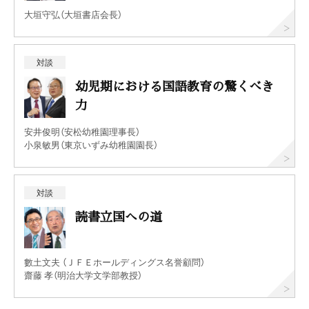
大垣守弘（大垣書店会長）
対談
幼児期における国語教育の驚くべき
力
安井俊明（安松幼稚園理事長）
小泉敏男（東京いずみ幼稚園園長）
対談
読書立国への道
數土文夫 （ＪＦＥホールディングス名誉顧問）
齋藤 孝（明治大学文学部教授）