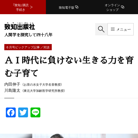
『致知』購読
オンライン
致知電子版
手続き
ショップ
メニュー
人間学を探究して四十八年
6 月号ピックアップ記事 ／対談
ＡＩ時代に負けない生きる力を育
む子育て
内田伸子
（お茶の水女子大学名誉教授）
川島隆太
（東北大学加齢医学研究所教授）
F
T
Li
a
w
n
c
itt
e