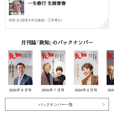
一生修行 生涯青春
村田 忠（琉球大学元教授／工学博士）
月刊誌『致知』のバックナンバー
2026年 8 月号
2026年 7 月号
2026年 6 月号
20
バックナンバー一覧