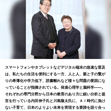
e
er
b
o
o
k
スマートフォンやタブレットなどデジタル端末の急速な普及
は、私たちの生活を便利にする一方、人と人、親と子の繋が
りの希薄化や学力低下、読書離れなど様々な問題の要因にな
っていることが指摘されている。発達心理学と脳科学――。
それぞれの専門分野から日本の教育のあり方に鋭い分析と提
言を行っている内田伸子氏と川島隆太氏に、ＡＩ時代に負け
ない子育て、日本のよりよい未来を実現する要諦を語り合っ