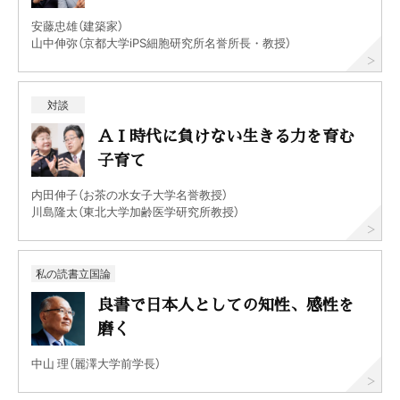
安藤忠雄（建築家）
山中伸弥（京都大学iPS細胞研究所名誉所長・教授）
対談
ＡＩ時代に負けない生きる力を育む
子育て
内田伸子（お茶の水女子大学名誉教授）
川島隆太（東北大学加齢医学研究所教授）
私の読書立国論
良書で日本人としての知性、感性を
磨く
中山 理（麗澤大学前学長）