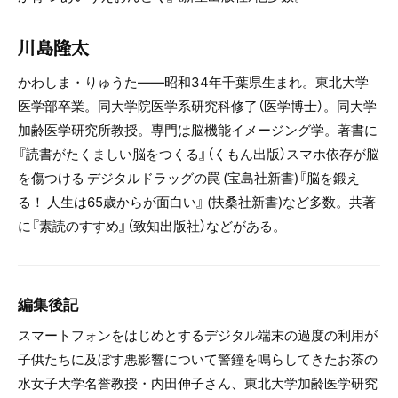
川島隆太
かわしま・りゅうた――昭和34年千葉県生まれ。東北大学
医学部卒業。同大学院医学系研究科修了（医学博士）。同大学
加齢医学研究所教授。専門は脳機能イメージング学。著書に
『読書がたくましい脳をつくる』（くもん出版）スマホ依存が脳
を傷つける デジタルドラッグの罠 (宝島社新書)『脳を鍛え
る！ 人生は65歳からが面白い』 (扶桑社新書)など多数。共著
に『素読のすすめ』（致知出版社）などがある。
編集後記
スマートフォンをはじめとするデジタル端末の過度の利用が
子供たちに及ぼす悪影響について警鐘を鳴らしてきたお茶の
水女子大学名誉教授・内田伸子さん、東北大学加齢医学研究