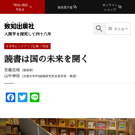
『致知』購読
オンライン
致知電子版
手続き
ショップ
メニュー
人間学を探究して四十八年
6 月号ピックアップ記事 ／対談
読書は国の未来を開く
安藤忠雄
（建築家）
山中伸弥
（京都大学iPS細胞研究所名誉所長・教授）
F
T
Li
a
w
n
c
itt
e
e
er