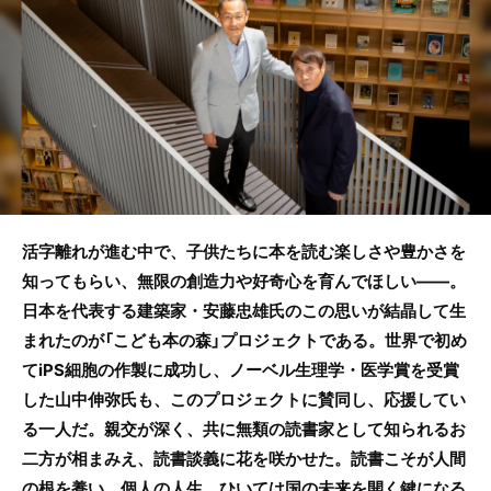
b
o
o
k
活字離れが進む中で、子供たちに本を読む楽しさや豊かさを
知ってもらい、無限の創造力や好奇心を育んでほしい――。
日本を代表する建築家・安藤忠雄氏のこの思いが結晶して生
まれたのが「こども本の森」プロジェクトである。世界で初め
てiPS細胞の作製に成功し、ノーベル生理学・医学賞を受賞
した山中伸弥氏も、このプロジェクトに賛同し、応援してい
る一人だ。親交が深く、共に無類の読書家として知られるお
二方が相まみえ、読書談義に花を咲かせた。読書こそが人間
の根を養い、個人の人生、ひいては国の未来を開く鍵になる