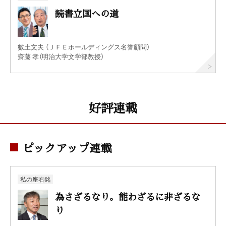
読書立国への道
數土文夫 （ＪＦＥホールディングス名誉顧問）
齋藤 孝（明治大学文学部教授）
好評連載
ピックアップ連載
私の座右銘
為さざるなり。能わざるに非ざるな
り