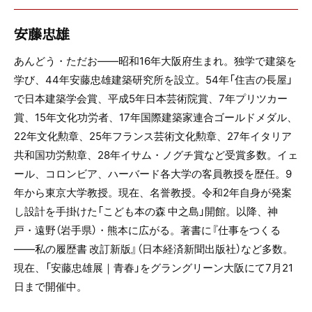
安藤忠雄
あんどう・ただお――昭和16年大阪府生まれ。独学で建築を
学び、44年安藤忠雄建築研究所を設立。54年「住吉の長屋」
で日本建築学会賞、平成5年日本芸術院賞、7年プリツカー
賞、15年文化功労者、17年国際建築家連合ゴールドメダル、
22年文化勲章、25年フランス芸術文化勲章、27年イタリア
共和国功労勲章、28年イサム・ノグチ賞など受賞多数。イェ
ール、コロンビア、ハーバード各大学の客員教授を歴任。9
年から東京大学教授。現在、名誉教授。令和2年自身が発案
し設計を手掛けた「こども本の森 中之島」開館。以降、神
戸・遠野（岩手県）・熊本に広がる。著書に『仕事をつくる
――私の履歴書 改訂新版』（日本経済新聞出版社）など多数。
現在、「安藤忠雄展｜青春」をグラングリーン大阪にて7月21
日まで開催中。