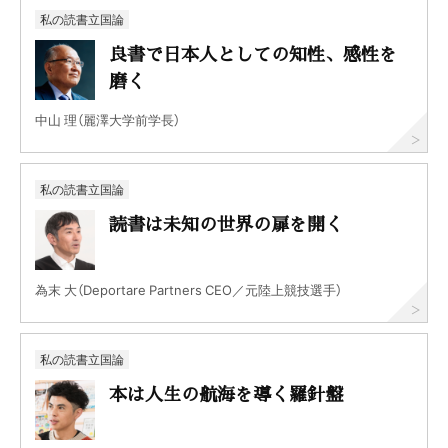
私の読書立国論
良書で日本人としての知性、感性を
磨く
中山 理（麗澤大学前学長）
私の読書立国論
読書は未知の世界の扉を開く
為末 大（Deportare Partners CEO／元陸上競技選手）
私の読書立国論
本は人生の航海を導く羅針盤