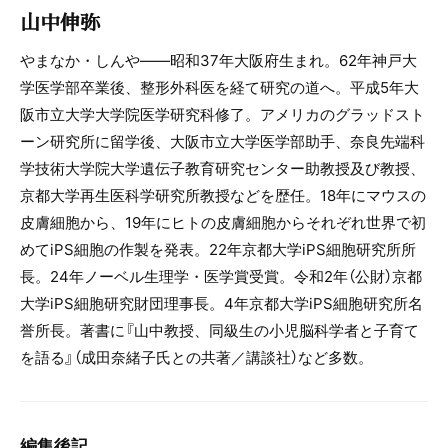
山中伸弥
やまなか・しんや――昭和37年大阪府生まれ。62年神戸大
学医学部卒業後、整形外科医を経て研究の道へ。平成5年大
阪市立大学大学院医学研究科修了。アメリカのグラッドスト
ーン研究所に留学後、大阪市立大学医学部助手、奈良先端科
学技術大学院大学遺伝子教育研究センター助教授及び教授、
京都大学再生医科学研究所教授などを歴任。18年にマウスの
皮膚細胞から、19年にヒトの皮膚細胞からそれぞれ世界で初
めてiPS細胞の作製を発表。22年京都大学iPS細胞研究所所
長。24年ノーベル生理学・医学賞受賞。令和2年（公財）京都
大学iPS細胞研究財団理事長。4年京都大学iPS細胞研究所名
誉所長。著書に『山中教授、同級生の小児脳科学者と子育て
を語る』（成田奈緒子氏との共著／講談社）など多数。
編集後記