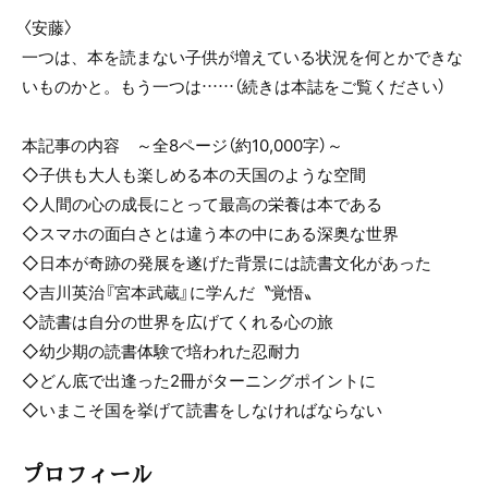
〈安藤〉
一つは、本を読まない子供が増えている状況を何とかできな
いものかと。もう一つは……（続きは本誌をご覧ください）
本記事の内容 ～全8ページ（約10,000字）～
◇子供も大人も楽しめる本の天国のような空間
◇人間の心の成長にとって最高の栄養は本である
◇スマホの面白さとは違う本の中にある深奥な世界
◇日本が奇跡の発展を遂げた背景には読書文化があった
◇吉川英治『宮本武蔵』に学んだ〝覚悟〟
◇読書は自分の世界を広げてくれる心の旅
◇幼少期の読書体験で培われた忍耐力
◇どん底で出逢った2冊がターニングポイントに
◇いまこそ国を挙げて読書をしなければならない
プロフィール