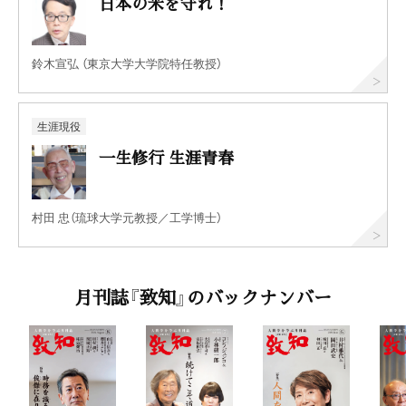
日本の米を守れ！
鈴木宣弘 （東京大学大学院特任教授）
生涯現役
一生修行 生涯青春
村田 忠（琉球大学元教授／工学博士）
月刊誌『致知』のバックナンバー