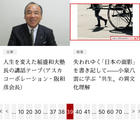
仕事
教養
人生を変えた稲盛和夫塾
失われゆく「日本の面影」
長の講話テープ（アスカ
を書き記して——小泉八
コーポレーション・阪和
雲に学ぶ〝共生〟の異文
彦会長）
化理解
...
10
20
30
...
37
38
39
40
41
...
50
60
70
...