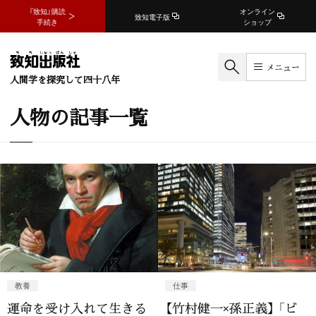
『致知』購読
オンライン
致知電子版
手続き
ショップ
メニュー
人間学を探究して四十八年
人物の記事一覧
教養
仕事
運命を受け入れて生きる
【竹村健一×孫正義】 「ビ