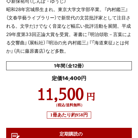
◇新保祐司（しんぽ・ゆうじ）
昭和
28
年宮城県生まれ。東京大学文学部卒業。『内村鑑三』
（文春学藝ライブラリー）で新世代の文芸批評家として注目さ
れる。文学だけでなく音楽など幅広い批評活動を展開。平成
29
年度第
33
回正論大賞を受賞。著書に『明治頌歌－言葉によ
る交響曲』（展転社）『明治の光 内村鑑三』『「海道東征」とは何
か』（共に藤原書店）など多数。
1年間（全12冊）
定価14,400円
11,500
円
（税込/送料無料）
1冊あたり
約958円
定期購読の