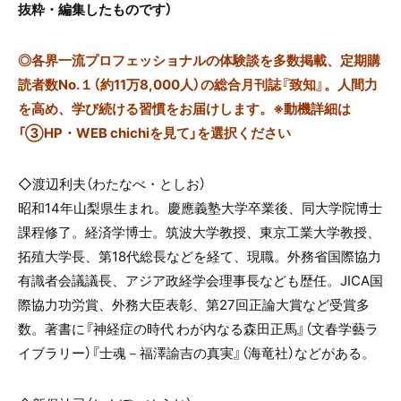
抜粋・編集したものです）
◎
各界一流プロフェッショナルの体験談を多数掲載、定期購
読者数No.１（約11万8,000人）の総合月刊誌『致知』。人間力
を高め、学び続ける習慣をお届けします。※動機詳細は
「③HP・WEB chichiを見て」を選択ください
◇渡辺利夫（わたなべ・としお）
昭和
14
年山梨県生まれ。慶應義塾大学卒業後、同大学院博士
課程修了。経済学博士。筑波大学教授、東京工業大学教授、
拓殖大学長、第
18
代総長などを経て、現職。外務省国際協力
有識者会議議長、アジア政経学会理事長なども歴任。
JICA
国
際協力功労賞、外務大臣表彰、第
27
回正論大賞など受賞多
数。著書に『神経症の時代 わが内なる森田正馬』（文春学藝ラ
イブラリー）『士魂－福澤諭吉の真実』（海竜社）などがある。