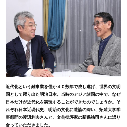
c
itt
e
e
er
b
o
o
k
近代化という難事業を僅か４０数年で成し遂げ、世界の文明
国として躍り出た明治日本。当時のアジア諸国の中で、なぜ
日本だけが近代化を実現することができたのでしょうか。そ
れぞれ日本近現代史、明治の文化に造詣の深い、拓殖大学学
事顧問の渡辺利夫さんと、文芸批評家の新保祐司さんに語り
合っていただきました。