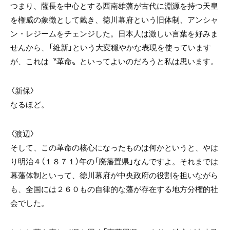
つまり、薩長を中心とする西南雄藩が古代に淵源を持つ天皇
を権威の象徴として戴き、徳川幕府という旧体制、アンシャ
ン・レジームをチェンジした。日本人は激しい言葉を好みま
せんから、「維新」という大変穏やかな表現を使っています
が、これは〝革命〟といってよいのだろうと私は思います。
〈新保〉
なるほど。
〈渡辺〉
そして、この革命の核心になったものは何かというと、やは
り明治４（１８７１）年の「廃藩置県」なんですよ。それまでは
幕藩体制といって、徳川幕府が中央政府の役割を担いながら
も、全国には２６０もの自律的な藩が存在する地方分権的社
会でした。