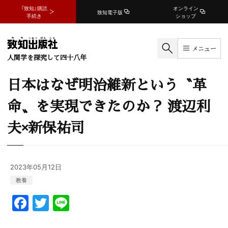
『致知』購読
オンライン
致知電子版
手続き
ショップ
メニュー
人間学を探究して四十八年
日本はなぜ明治維新という〝革
命〟を実現できたのか？ 渡辺利
夫×新保祐司
2023年05月12日
教養
F
T
Li
a
w
n