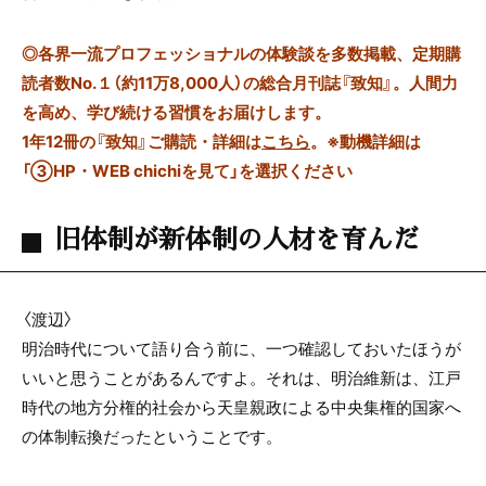
◎
各界一流プロフェッショナルの体験談を多数掲載、定期購
読者数No.１（約11万8,000人）の総合月刊誌『致知』。人間力
を高め、学び続ける習慣をお届けします。
1年12冊の『致知』ご購読・詳細は
こちら
。
※動機詳細は
「③HP・WEB chichiを見て」を選択ください
旧体制が新体制の人材を育んだ
〈渡辺〉
明治時代について語り合う前に、一つ確認しておいたほうが
いいと思うことがあるんですよ。それは、明治維新は、江戸
時代の地方分権的社会から天皇親政による中央集権的国家へ
の体制転換だったということです。