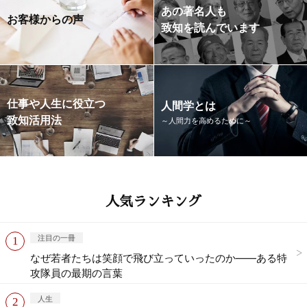
あの著名人も
お客様からの声
致知を読んでいます
仕事や人生に役立つ
人間学とは
致知活用法
～人間力を高めるために～
人気ランキング
注目の一冊
なぜ若者たちは笑顔で飛び立っていったのか——ある特
攻隊員の最期の言葉
人生