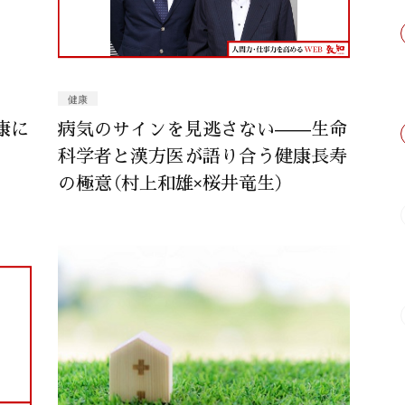
健康
康に
病気のサインを見逃さない——生命
科学者と漢方医が語り合う健康長寿
の極意（村上和雄×桜井竜生）