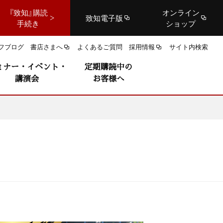
『致知』購読
オンライン
致知電子版
手続き
ショップ
フブログ
書店さまへ
よくあるご質問
採用情報
サイト内検索
ミナー・イベント・
定期購読中の
講演会
お客様へ