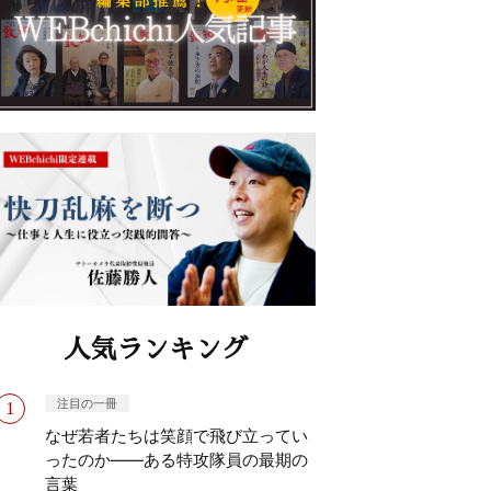
人気ランキング
注目の一冊
なぜ若者たちは笑顔で飛び立ってい
ったのか——ある特攻隊員の最期の
言葉