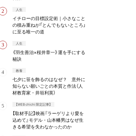
人生
イチローの目標設定術｜小さなこと
の積み重ねが「とんでもないところ」
に至る唯一の道
人生
《羽生善治×桜井章一》運を手にする
秘訣
教養
七夕に笹を飾るのはなぜ？ 意外に
知らない願いごとの本質と作法（人
材教育家・井垣利英）
【WEB chichi 限定記事】
【取材手記】映画『ラーゲリより愛を
込めて』モデル・山本幡男はなぜ生
きる希望を失わなかったのか