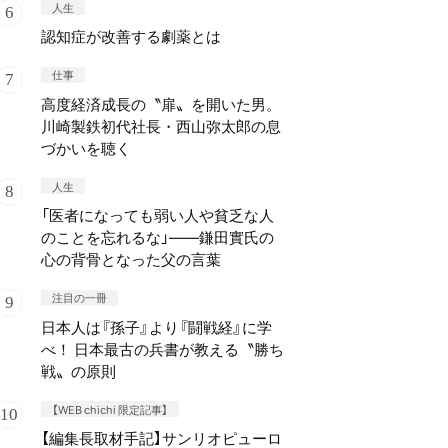
人生
認知症が改善する劇薬とは
仕事
高度経済成長の〝扉〟を開いた男。
川崎製鉄初代社長・西山弥太郎の息
づかいを聴く
人生
「医者になっても弱い人や貧乏な人
のことを忘れるな」——鎌田實氏の
心の背骨となった父の言葉
注目の一冊
日本人は『孫子』より『闘戦経』に学
べ！ 日本最古の兵書が教える〝勝ち
戦〟の原則
【WEB chichi 限定記事】
【編集長取材手記】サンリオピューロ