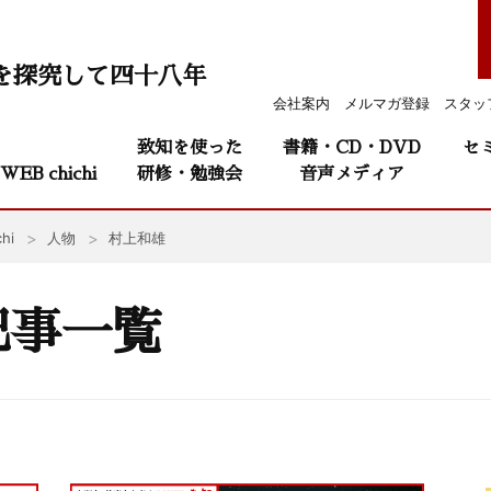
を探究して四十八年
会社案内
メルマガ登録
スタッ
致知を使った
書籍・CD・DVD
セ
WEB chichi
研修・勉強会
音声メディア
hi
人物
村上和雄
記事一覧