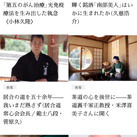
「第五のがん治療」光免疫
輝く銘酒「南部美人」はい
療法を生み出した執念
かに生まれたか（久慈浩
〈小林久隆〉
介）
教養
教養
居合の道を五十余年——
茶道の心を後世に——茶
我いまだ熟さず（居合道
道裏千家正教授・米澤喜
常心会会長／範士八段・
美子さんに聞く
菅原久）