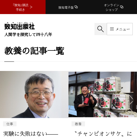
『致知』購読
オンライン
致知電子版
手続き
ショップ
メニュー
人間学を探究して四十八年
教養の記事一覧
仕事
教養
実験に失敗はない——
〝チャンピオンサケ〟に