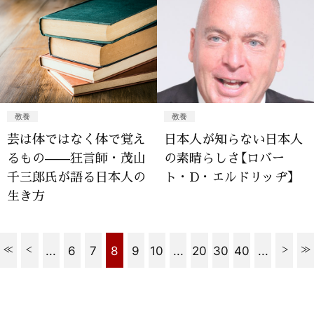
教養
教養
芸は体ではなく体で覚え
日本人が知らない日本人
るもの——狂言師・茂山
の素晴らしさ【ロバー
千三郎氏が語る日本人の
ト・D・エルドリッヂ】
生き方
...
6
7
8
9
10
...
20
30
40
...