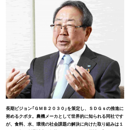
c
itt
e
e
er
b
o
o
k
長期ビジョン「ＧＭＢ２０３０」を策定し、ＳＤＧｓの推進に
努めるクボタ。農機メーカとして世界的に知られる同社です
が、食料、水、環境の社会課題の解決に向けた取り組みは１