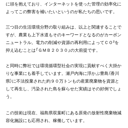
に頭を抱えており、インターネットを使った管理の効率化に
よってこの弊害を補いたいというのが私たちの思いです。
三つ目の生活環境分野の取り組みは、以上と関連することで
すが、農業も上下水道もそのキーワードとなるのがカーボン
ニュートラル。電力の削減や資源の再利用によってＣＯ²を
抑え込むことは「ＧＭＢ２０３０」の大前提です。
と同時に弊社では環境循環型社会の実現に貢献すべく大掛か
りな事業にも着手しています。瀬戸内海に浮かぶ豊島（香川
県）に不法投棄された約９０万トンもの産業廃棄物を資源と
して再生し、汚染された島を蘇らせた実績はその好例でしょ
う。
この技術は現在、福島県双葉町にある原発の放射性廃棄物減
容化施設にも応用され、稼働しています。