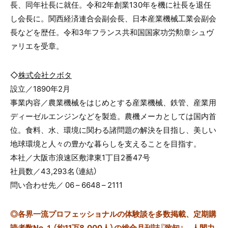
長、同年社長に就任。令和2年創業130年を機に社長を退任
し会長に。関西経済連合会副会長、日本産業機械工業会副会
長などを歴任。令和3年フランス共和国国家功労勲章シュヴ
ァリエを受章。
◇
株式会社クボタ
設立／1890年2月
事業内容／農業機械をはじめとする産業機械、鉄管、産業用
ディーゼルエンジンなどを製造。農機メーカとしては国内首
位。食料、水、環境に関わる諸問題の解決を目指し、美しい
地球環境と人々の豊かな暮らしを支えることを目指す。
本社／大阪市浪速区敷津東1丁目2番47号
社員数／43,293名（連結）
問い合わせ先／ 06 – 6648 – 2111
◎
各界一流プロフェッショナルの体験談を多数掲載、定期購
読者数No.１（約11万8,000人）の総合月刊誌『致知』。人間力