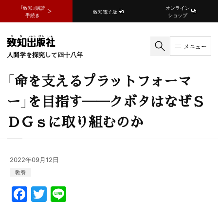
『致知』購読
オンライン
致知電子版
手続き
ショップ
メニュー
人間学を探究して四十八年
「命を支えるプラットフォーマ
ー」を目指す──クボタはなぜＳ
ＤＧｓに取り組むのか
2022年09月12日
教養
F
T
Li
a
w
n