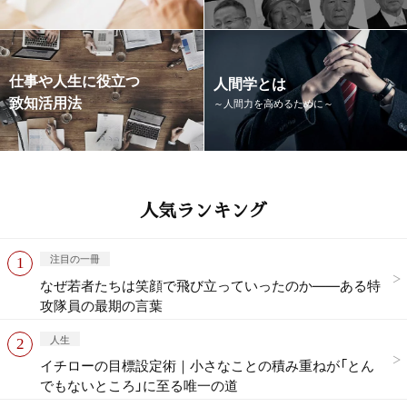
仕事や人生に役立つ
人間学とは
致知活用法
～人間力を高めるために～
人気ランキング
注目の一冊
なぜ若者たちは笑顔で飛び立っていったのか——ある特
攻隊員の最期の言葉
人生
イチローの目標設定術｜小さなことの積み重ねが「とん
でもないところ」に至る唯一の道