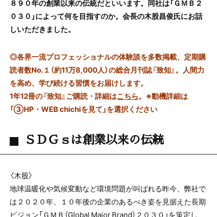
８９０年の創業以来の伝統だといいます。同社は「ＧＭＢ２
０３０」によって何を目指すのか。会長の木股昌俊氏にお話
しいただきました。
◎
各界一流プロフェッショナルの体験談を多数掲載、定期購
読者数No.１（約11万8,000人）の総合月刊誌『致知』。人間力
を高め、学び続ける習慣をお届けします。
1年12冊の『致知』ご購読・詳細は
こちら
。
※動機詳細は
「③HP・WEB chichiを見て」を選択ください
ＳＤＧｓは創業以来の伝統
〈木股〉
地球温暖化や気候変動など環境問題が叫ばれる昨今、弊社で
は２０２０年、１０年後の企業のあるべき姿を見据えた長期
ビジョン「ＧＭＢ（Global Major Brand）２０３０」を策定し、