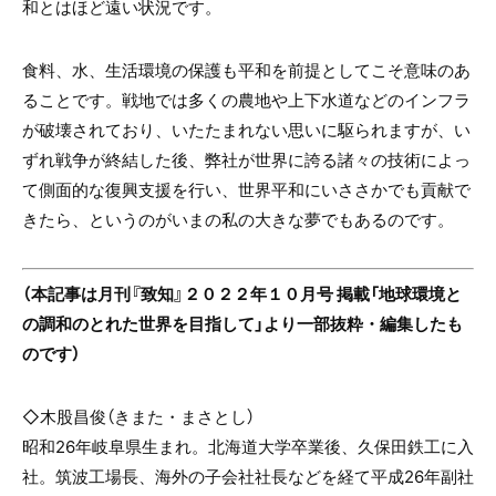
和とはほど遠い状況です。
食料、水、生活環境の保護も平和を前提としてこそ意味のあ
ることです。戦地では多くの農地や上下水道などのインフラ
が破壊されており、いたたまれない思いに駆られますが、い
ずれ戦争が終結した後、弊社が世界に誇る諸々の技術によっ
て側面的な復興支援を行い、世界平和にいささかでも貢献で
きたら、というのがいまの私の大きな夢でもあるのです。
（本記事は月刊『致知』２０２２年１０月号 掲載「地球環境と
の調和のとれた世界を目指して」より一部抜粋・編集したも
のです）
◇木股昌俊（きまた・まさとし）
昭和26年岐阜県生まれ。北海道大学卒業後、久保田鉄工に入
社。筑波工場長、海外の子会社社長などを経て平成26年副社